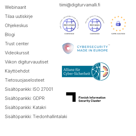
tiimi@digiturvamalli.fi
Webinaarit
Tilaa uutiskirje
Ohjekeskus
Blogi
Trust center
Videokurssit
Viikon digiturvauutiset
Käyttöehdot
Tietosuojaselosteet
Sisältöpankki: ISO 27001
Sisältöpankki: GDPR
Sisältöpankki: Katakri
Sisältöpankki: Tiedonhallintalaki