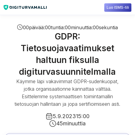
Luo ISMS-tili
00
päivää
:
00
tuntia
:
00
minuuttia
:
00
sekuntia
GDPR:
Tietosuojavaatimukset
haltuun fiksulla
digiturvasuunnitelmalla
Käymme läpi vakavimmat GDPR-sudenkuopat,
jotka organisaationne kannattaa välttää.
Esittelemme systemaattisen toimintamallin
tietosuojan hallintaan ja jopa sertifioimiseen asti.
5.9.2023
15:00
45
minuuttia