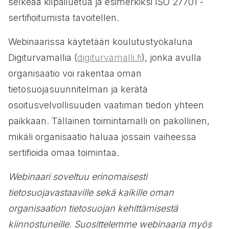
selkeää kilpailuetua ja esimerkiksi ISO 27701 -
sertifioitumista tavoitellen.
Webinaarissa käytetään koulutustyökaluna
Digiturvamallia (
digiturvamalli.fi
), jonka avulla
organisaatio voi rakentaa oman
tietosuojasuunnitelman ja kerätä
osoitusvelvollisuuden vaatiman tiedon yhteen
paikkaan. Tällainen toimintamalli on pakollinen,
mikäli organisaatio haluaa jossain vaiheessa
sertifioida omaa toimintaa.
Webinaari soveltuu erinomaisesti
tietosuojavastaaville sekä kaikille oman
organisaation tietosuojan kehittämisestä
kiinnostuneille. Suosittelemme webinaaria myös