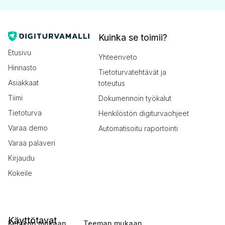
Kuinka se toimii?
Etusivu
Yhteenveto
Hinnasto
Tietoturvatehtävät ja
Asiakkaat
toteutus
Tiimi
Dokumennoin työkalut
Tietoturva
Henkilöstön digiturvaohjeet
Varaa demo
Automatisoitu raportointi
Varaa palaveri
Kirjaudu
Kokeile
Käyttötavat
Kehikon mukaan
Teeman mukaan