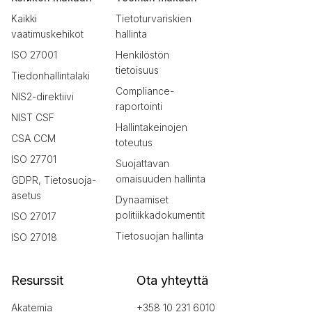
Kaikki
Tietoturvariskien
vaatimuskehikot
hallinta
ISO 27001
Henkilöstön
tietoisuus
Tiedonhallintalaki
Compliance-
NIS2-direktiivi
raportointi
NIST CSF
Hallintakeinojen
CSA CCM
toteutus
ISO 27701
Suojattavan
omaisuuden hallinta
GDPR, Tietosuoja-
asetus
Dynaamiset
politiikkadokumentit
ISO 27017
Tietosuojan hallinta
ISO 27018
Resurssit
Ota yhteyttä
Akatemia
+358 10 231 6010