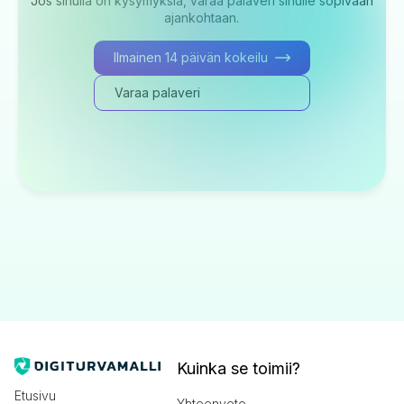
Jos sinulla on kysymyksiä, varaa palaveri sinulle sopivaan
ajankohtaan.
Ilmainen 14 päivän kokeilu
Varaa palaveri
Kuinka se toimii?
Etusivu
Yhteenveto