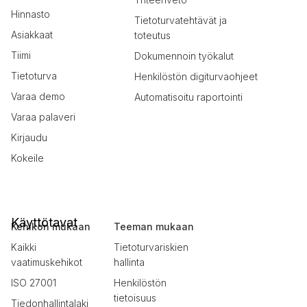
Hinnasto
Tietoturvatehtävät ja
Asiakkaat
toteutus
Tiimi
Dokumennoin työkalut
Tietoturva
Henkilöstön digiturvaohjeet
Varaa demo
Automatisoitu raportointi
Varaa palaveri
Kirjaudu
Kokeile
Käyttötavat
Kehikon mukaan
Teeman mukaan
Kaikki
Tietoturvariskien
vaatimuskehikot
hallinta
ISO 27001
Henkilöstön
tietoisuus
Tiedonhallintalaki