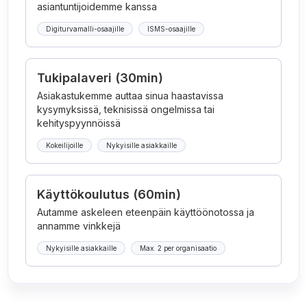
asiantuntijoidemme kanssa
Digiturvamalli-osaajille
ISMS-osaajille
Tukipalaveri (30min)
Asiakastukemme auttaa sinua haastavissa
kysymyksissä, teknisissä ongelmissa tai
kehityspyynnöissä
Kokeilijoille
Nykyisille asiakkaille
Käyttökoulutus (60min)
Autamme askeleen eteenpäin käyttöönotossa ja
annamme vinkkejä
Nykyisille asiakkaille
Max. 2 per organisaatio