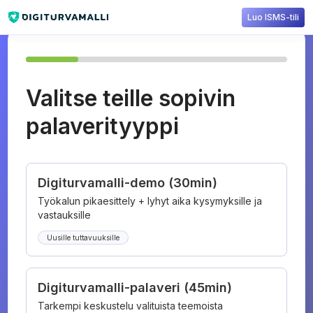
Luo ISMS-tili
Valitse teille sopivin
palaverityyppi
Digiturvamalli-demo (30min)
Työkalun pikaesittely + lyhyt aika kysymyksille ja
vastauksille
Uusille tuttavuuksille
Digiturvamalli-palaveri (45min)
Tarkempi keskustelu valituista teemoista