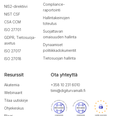
Compliance-
NIS2-direktiivi
raportointi
NIST CSF
Hallintakeinojen
CSA CCM
toteutus
ISO 27701
Suojattavan
omaisuuden hallinta
GDPR, Tietosuoja-
asetus
Dynaamiset
politiikkadokumentit
ISO 27017
Tietosuojan hallinta
ISO 27018
Resurssit
Ota yhteyttä
Akatemia
+358 10 231 6010
tiimi@digiturvamalli.fi
Webinaarit
Tilaa uutiskirje
Ohjekeskus
Blogi