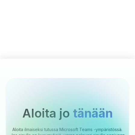
Aloita jo
tänään
Aloita ilmaiseksi tutussa Microsoft Teams -ympäristössä.