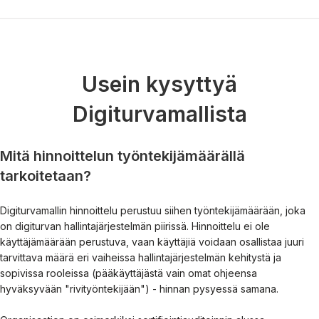
Usein kysyttyä
Digiturvamallista
Mitä hinnoittelun työntekijämäärällä
tarkoitetaan?
Digiturvamallin hinnoittelu perustuu siihen työntekijämäärään, joka
on digiturvan hallintajärjestelmän piirissä. Hinnoittelu ei ole
käyttäjämäärään perustuva, vaan käyttäjiä voidaan osallistaa juuri
tarvittava määrä eri vaiheissa hallintajärjestelmän kehitystä ja
sopivissa rooleissa (pääkäyttäjästä vain omat ohjeensa
hyväksyvään "rivityöntekijään") - hinnan pysyessä samana.