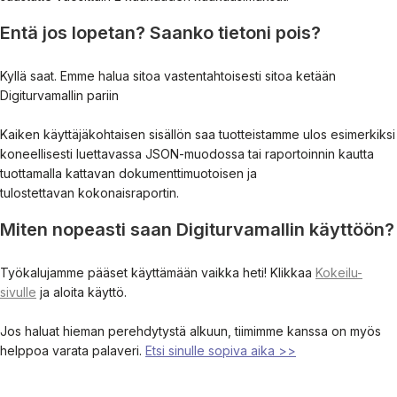
Entä jos lopetan? Saanko tietoni pois?
Kyllä saat. Emme halua sitoa vastentahtoisesti sitoa ketään
Digiturvamallin pariin
Kaiken käyttäjäkohtaisen sisällön saa tuotteistamme ulos esimerkiksi
koneellisesti luettavassa JSON-muodossa tai raportoinnin kautta
tuottamalla kattavan dokumenttimuotoisen ja
tulostettavan kokonaisraportin.
Miten nopeasti saan Digiturvamallin käyttöön?
Työkalujamme pääset käyttämään vaikka heti! Klikkaa
Kokeilu-
sivulle
ja aloita käyttö.
Jos haluat hieman perehdytystä alkuun, tiimimme kanssa on myös
helppoa varata palaveri.
Etsi sinulle sopiva aika >>