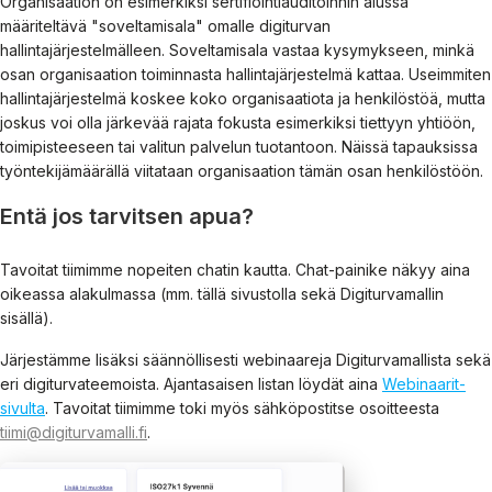
Organisaation on esimerkiksi sertifiointiauditoinnin alussa
määriteltävä "soveltamisala" omalle digiturvan
hallintajärjestelmälleen. Soveltamisala vastaa kysymykseen, minkä
osan organisaation toiminnasta hallintajärjestelmä kattaa. Useimmiten
hallintajärjestelmä koskee koko organisaatiota ja henkilöstöä, mutta
joskus voi olla järkevää rajata fokusta esimerkiksi tiettyyn yhtiöön,
toimipisteeseen tai valitun palvelun tuotantoon. Näissä tapauksissa
työntekijämäärällä viitataan organisaation tämän osan henkilöstöön.
Entä jos tarvitsen apua?
Tavoitat tiimimme nopeiten chatin kautta. Chat-painike näkyy aina
oikeassa alakulmassa (mm. tällä sivustolla sekä Digiturvamallin
sisällä).
Järjestämme lisäksi säännöllisesti webinaareja Digiturvamallista sekä
eri digiturvateemoista. Ajantasaisen listan löydät aina
Webinaarit-
sivulta
. Tavoitat tiimimme toki myös sähköpostitse osoitteesta
tiimi@digiturvamalli.fi
.