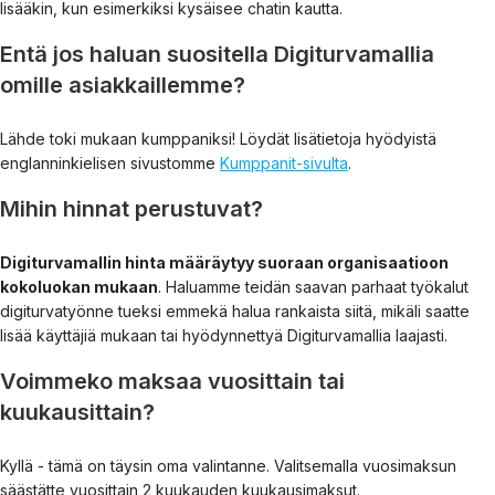
lisääkin, kun esimerkiksi kysäisee chatin kautta.
Entä jos haluan suositella Digiturvamallia
omille asiakkaillemme?
Lähde toki mukaan kumppaniksi! Löydät lisätietoja hyödyistä
englanninkielisen sivustomme
Kumppanit-sivulta
.
Mihin hinnat perustuvat?
Digiturvamallin hinta määräytyy suoraan organisaatioon
kokoluokan mukaan
. Haluamme teidän saavan parhaat työkalut
digiturvatyönne tueksi emmekä halua rankaista siitä, mikäli saatte
lisää käyttäjiä mukaan tai hyödynnettyä Digiturvamallia laajasti.
Voimmeko maksaa vuosittain tai
kuukausittain?
Kyllä - tämä on täysin oma valintanne. Valitsemalla vuosimaksun
säästätte vuosittain 2 kuukauden kuukausimaksut.