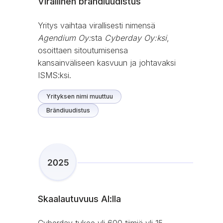
Virallinen brändiuudistus
Yritys vaihtaa virallisesti nimensä
Agendium Oy:
sta
Cyberday Oy:ksi
,
osoittaen sitoutumisensa
kansainväliseen kasvuun ja johtavaksi
ISMS:ksi.
Yrityksen nimi muuttuu
Brändiuudistus
Skaalautuvuus AI:lla
Cyberday tukee yli 600 tiimiä yli 15