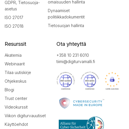
omaisuuden hallinta
GDPR, Tietosuoja-
asetus
Dynaamiset
politiikkadokumentit
ISO 27017
Tietosuojan hallinta
ISO 27018
Resurssit
Ota yhteyttä
Akatemia
+358 10 231 6010
tiimi@digiturvamalli.fi
Webinaarit
Tilaa uutiskirje
Ohjekeskus
Blogi
Trust center
Videokurssit
Viikon digiturvauutiset
Käyttöehdot