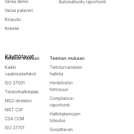
Varaa demo
Automatisoitu raportointi
Varaa palaveri
Kirjaudu
Kokeile
Käyttötavat
Kehikon mukaan
Teeman mukaan
Kaikki
Tietoturvariskien
vaatimuskehikot
hallinta
ISO 27001
Henkilöstön
tietoisuus
Tiedonhallintalaki
Compliance-
NIS2-direktiivi
raportointi
NIST CSF
Hallintakeinojen
CSA CCM
toteutus
ISO 27701
Suojattavan