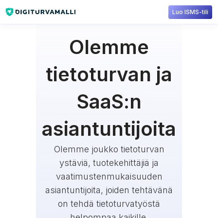
Luo ISMS-tili
Olemme
tietoturvan ja
SaaS:n
asiantuntijoita
Olemme joukko tietoturvan
ystäviä, tuotekehittäjiä ja
vaatimustenmukaisuuden
asiantuntijoita, joiden tehtävänä
on tehdä tietoturvatyöstä
helpompaa kaikille.