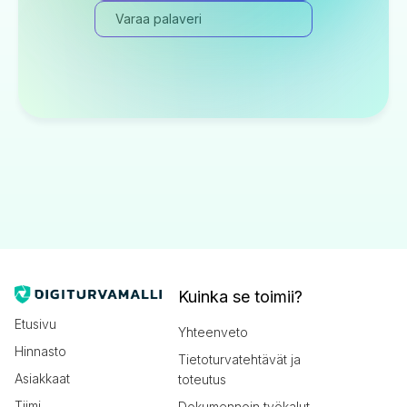
Varaa palaveri
Kuinka se toimii?
Etusivu
Yhteenveto
Hinnasto
Tietoturvatehtävät ja
Asiakkaat
toteutus
Tiimi
Dokumennoin työkalut