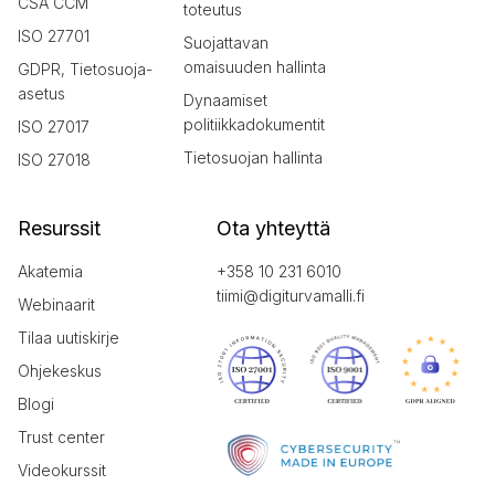
CSA CCM
toteutus
ISO 27701
Suojattavan
omaisuuden hallinta
GDPR, Tietosuoja-
asetus
Dynaamiset
politiikkadokumentit
ISO 27017
Tietosuojan hallinta
ISO 27018
Resurssit
Ota yhteyttä
Akatemia
+358 10 231 6010
tiimi@digiturvamalli.fi
Webinaarit
Tilaa uutiskirje
Ohjekeskus
Blogi
Trust center
Videokurssit