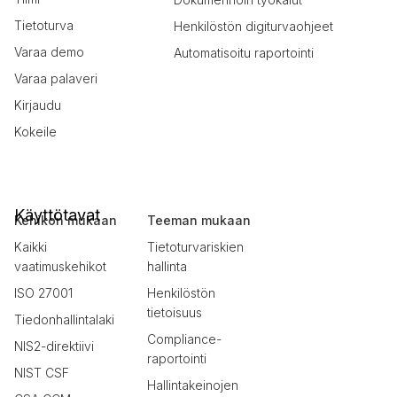
Tietoturva
Henkilöstön digiturvaohjeet
Varaa demo
Automatisoitu raportointi
Varaa palaveri
Kirjaudu
Kokeile
Käyttötavat
Kehikon mukaan
Teeman mukaan
Kaikki
Tietoturvariskien
vaatimuskehikot
hallinta
ISO 27001
Henkilöstön
tietoisuus
Tiedonhallintalaki
Compliance-
NIS2-direktiivi
raportointi
NIST CSF
Hallintakeinojen