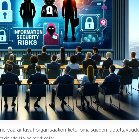
lla ne vaarantavat organisaation tieto-omaisuuden luotettavuud
kin yleisiä esimerkkejä: