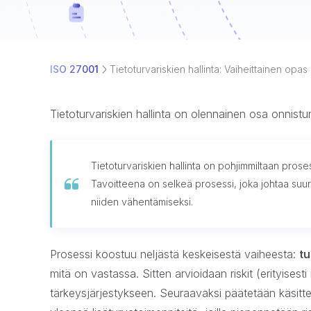
ISO 27001
Tietoturvariskien hallinta: Vaiheittainen opas
Tietoturvariskien hallinta on olennainen osa onnistun
Tietoturvariskien hallinta on pohjimmiltaan prosess
Tavoitteena on selkeä prosessi, joka johtaa suu
niiden vähentämiseksi.
Prosessi koostuu neljästä keskeisestä vaiheesta:
t
mitä on vastassa. Sitten arvioidaan riskit (erityises
tärkeysjärjestykseen. Seuraavaksi päätetään käsittel