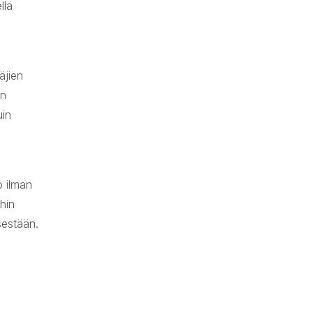
llä
äjien
en
uin
o ilman
ihin
sestään.