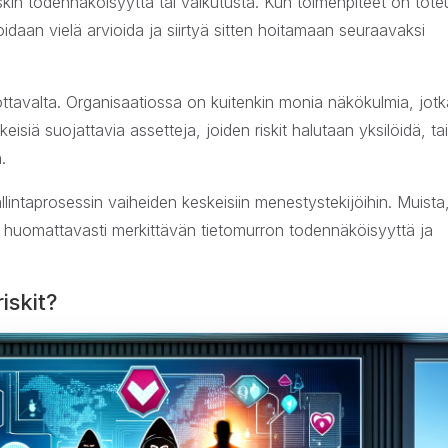
iskin todennäköisyyttä tai vaikutusta. Kun toimenpiteet on tote
oidaan vielä arvioida ja siirtyä sitten hoitamaan seuraavaksi
ttavalta. Organisaatiossa on kuitenkin monia näkökulmia, jot
eisiä suojattavia assetteja, joiden riskit halutaan yksilöidä, tai
.
ntaprosessin vaiheiden keskeisiin menestystekijöihin. Muista,
ää huomattavasti merkittävän tietomurron todennäköisyyttä ja
iskit?