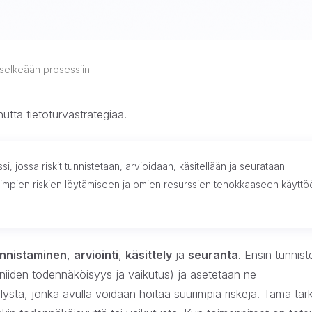
 selkeään prosessiin.
utta tietoturvastrategiaa.
i, jossa riskit tunnistetaan, arvioidaan, käsitellään ja seurataan.
rimpien riskien löytämiseen ja omien resurssien tehokkaaseen käyttö
unnistaminen
,
arviointi
,
käsittely
ja
seuranta
. Ensin tunnist
ti niiden todennäköisyys ja vaikutus) ja asetetaan ne
ystä, jonka avulla voidaan hoitaa suurimpia riskejä. Tämä tark