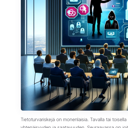
Tietoturvariskejä on monenlaisia. Tavalla tai toise
yhtenäisyyden ja saatavuuden. Seuraavassa on joita