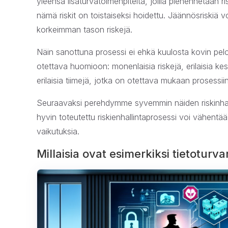
yleensä lisäturvatoimenpiteitä, joilla pienennetään r
nämä riskit on toistaiseksi hoidettu. Jäännösriskiä v
korkeimman tason riskejä.
Näin sanottuna prosessi ei ehkä kuulosta kovin pelo
otettava huomioon: monenlaisia riskejä, erilaisia kesk
erilaisia tiimejä, jotka on otettava mukaan prosessiin
Seuraavaksi perehdymme syvemmin näiden riskinhalli
hyvin toteutettu riskienhallintaprosessi voi vähent
vaikutuksia.
Millaisia ovat esimerkiksi tietoturvar