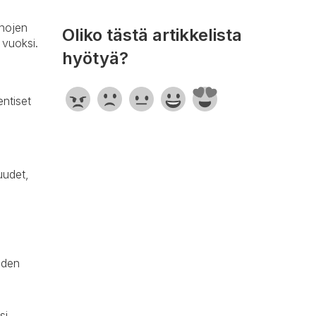
onojen
Oliko tästä artikkelista
 vuoksi.
hyötyä?
entiset
uudet,
iden
si