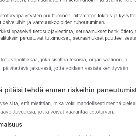
ietoturvapäivitysten puuttuminen, riittämätön lokitus ja kyvyt
et palveluihin ja varmuuskopioiden tuhoutuminen.
rkiksi epäselvä tietosuojaviestintä, seuraamukset henkilötietoj
valituksiin perustuvat tutkimukset, seuraamukset puutteellisest
oturvapolitiikkaa, joka sisältää teknisiä, organisaatioon ja
isi päivitettävä jatkuvasti, jotta voidaan vastata kehittyvään
tä pitäisi tehdä ennen riskeihin paneutumis
se siitä, että mietitään, mikä voisi mahdollisesti mennä piele
ä haavoittuvuuksia, jotka voivat vaarantaa tietoturvan.
omaisuus