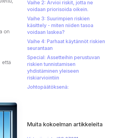
utettu,
Vaihe 2: Arvioi riskit, jotta ne
voidaan priorisoida oikein.
Vaihe 3: Suurimpien riskien
käsittely - miten niiden tasoa
ka on
voidaan laskea?
Vaihe 4: Parhaat käytännöt riskien
seurantaan
Special: Assetteihin perustuvan
 että
riskien tunnistamisen
yhdistäminen yleiseen
riskiarviointiin
Johtopäätöksenä:
Muita kokoelman artikkeleita