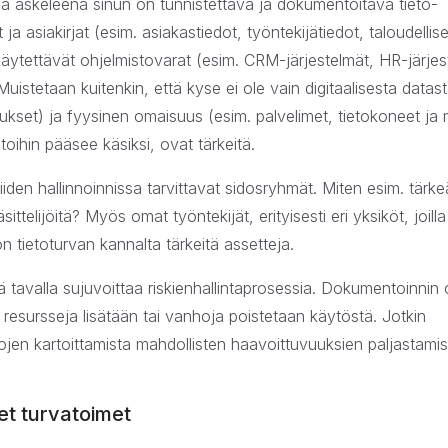
na askeleena sinun on tunnistettava ja dokumentoitava tieto-
a asiakirjat (esim. asiakastiedot, työntekijätiedot, taloudellise
käytettävät ohjelmistovarat (esim. CRM-järjestelmät, HR-järjes
uistetaan kuitenkin, että kyse ei ole vain digitaalisesta datast
kukset) ja fyysinen omaisuus (esim. palvelimet, tietokoneet ja
tietoihin pääsee käsiksi, ovat tärkeitä.
den hallinnoinnissa tarvittavat sidosryhmät. Miten esim. tärke
äsittelijöitä? Myös omat työntekijät, erityisesti eri yksiköt, joill
on tietoturvan kannalta tärkeitä assetteja.
ä tavalla sujuvoittaa riskienhallintaprosessia. Dokumentoinnin o
a resursseja lisätään tai vanhoja poistetaan käytöstä. Jotkin
rtojen kartoittamista mahdollisten haavoittuvuuksien paljastamis
et turvatoimet