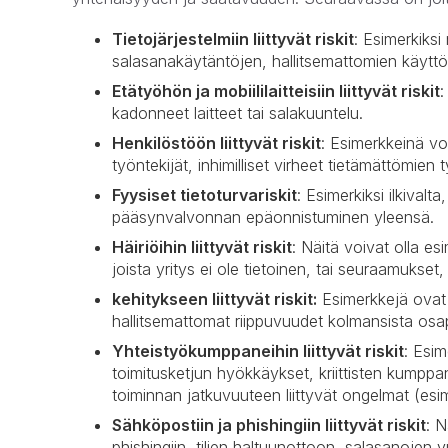
Tietojärjestelmiin liittyvät riskit
: Esimerkiks
salasanakäytäntöjen, hallitsemattomien käyttöo
Etätyöhön ja mobiililaitteisiin liittyvät riskit
:
kadonneet laitteet tai salakuuntelu.
Henkilöstöön liittyvät riskit
: Esimerkkeinä vo
työntekijät, inhimilliset virheet tietämättömien 
Fyysiset tietoturvariskit
: Esimerkiksi ilkivalta
pääsynvalvonnan epäonnistuminen yleensä.
Häiriöihin liittyvät riskit
: Näitä voivat olla es
joista yritys ei ole tietoinen, tai seuraamukset,
kehitykseen liittyvät riskit:
Esimerkkejä ovat h
hallitsemattomat riippuvuudet kolmansista osap
Yhteistyökumppaneihin liittyvät riskit
: Esim
toimitusketjun hyökkäykset, kriittisten kumpp
toiminnan jatkuvuuteen liittyvät ongelmat (esim
Sähköpostiin ja phishingiin liittyvät riskit
: N
phishingiin, tilien haltuunottoon, salasanojen