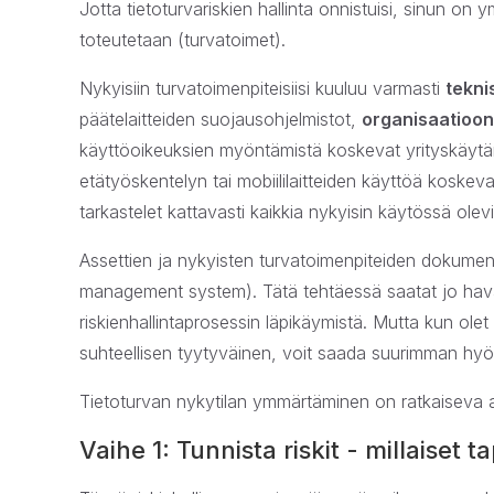
Jotta tietoturvariskien hallinta onnistuisi, sinun on 
toteutetaan (turvatoimet).
Nykyisiin turvatoimenpiteisiisi kuuluu varmasti
tekni
päätelaitteiden suojausohjelmistot,
organisaatioon 
käyttöoikeuksien myöntämistä koskevat yrityskäytä
etätyöskentelyn tai mobiililaitteiden käyttöä koskevat
tarkastelet kattavasti kaikkia nykyisin käytössä olev
Assettien ja nykyisten turvatoimenpiteiden dokument
management system). Tätä tehtäessä saatat jo hava
riskienhallintaprosessin läpikäymistä. Mutta kun olet
suhteellisen tyytyväinen, voit saada suurimman hyöd
Tietoturvan nykytilan ymmärtäminen on ratkaiseva 
Vaihe 1: Tunnista riskit - millaiset 