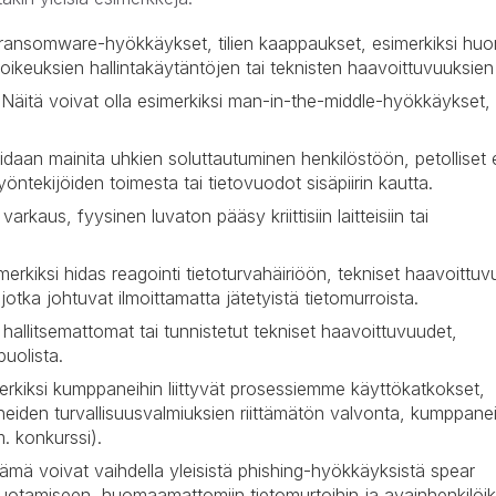
i ransomware-hyökkäykset, tilien kaappaukset, esimerkiksi hu
ikeuksien hallintakäytäntöjen tai teknisten haavoittuvuuksien
 Näitä voivat olla esimerkiksi man-in-the-middle-hyökkäykset,
idaan mainita uhkien soluttautuminen henkilöstöön, petolliset 
työntekijöiden toimesta tai tietovuodot sisäpiirin kautta.
, varkaus, fyysinen luvaton pääsy kriittisiin laitteisiin tai
imerkiksi hidas reagointi tietoturvahäiriöön, tekniset haavoittuv
 jotka johtuvat ilmoittamatta jätetyistä tietomurroista.
allitsemattomat tai tunnistetut tekniset haavoittuvuudet,
uolista.
erkiksi kumppaneihin liittyvät prosessiemme käyttökatkokset,
aneiden turvallisuusvalmiuksien riittämätön valvonta, kumppane
. konkurssi).
ämä voivat vaihdella yleisistä phishing-hyökkäyksistä spear
 vuotamiseen, huomaamattomiin tietomurtoihin ja avainhenkilöik