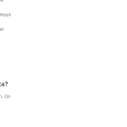
tömyys
en
a
ta?
en. On