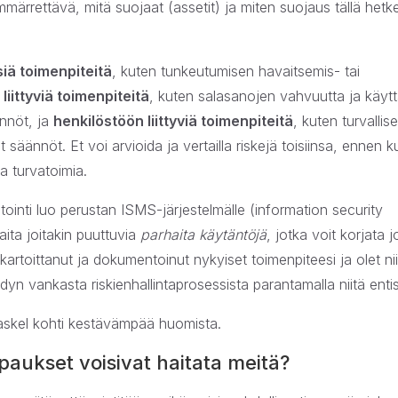
ymmärrettävä, mitä suojaat (assetit) ja miten suojaus tällä hetke
siä toimenpiteitä
, kuten tunkeutumisen havaitsemis- tai
liittyviä toimenpiteitä
, kuten salasanojen vahvuutta ja käytt
nnöt, ja
henkilöstöön liittyviä toimenpiteitä
, kuten turvallis
 säännöt. Et voi arvioida ja vertailla riskejä toisiinsa, ennen k
ia turvatoimia.
ointi luo perustan ISMS-järjestelmälle (information security
ita joitakin puuttuvia
parhaita käytäntöjä
, jotka voit korjata j
 kartoittanut ja dokumentoinut nykyiset toimenpiteesi ja olet ni
yn vankasta riskienhallintaprosessista parantamalla niitä enti
askel kohti kestävämpää huomista.
tapaukset voisivat haitata meitä?