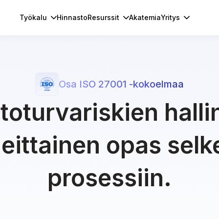
Työkalu
Hinnasto
Resurssit
Akatemia
Yritys
Osa ISO 27001 -kokoelmaa
toturvariskien halli
eittainen opas sel
prosessiin.