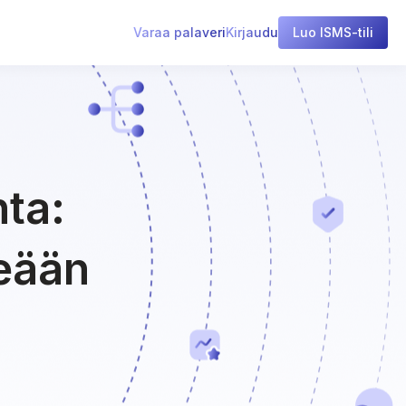
Varaa palaveri
Kirjaudu
Luo ISMS-tili
nta:
keään