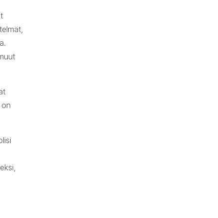
t
telmät,
a.
 muut
ät
a on
lisi
eksi,