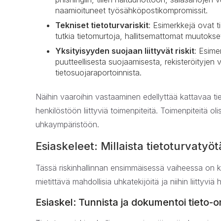
naamioituneet työsähköpostikompromissit.
Tekniset tietoturvariskit
: Esimerkkejä ovat t
tutkia tietomurtoja, hallitsemattomat muutoks
Yksityisyyden suojaan liittyvät riskit
: Esime
puutteellisesta suojaamisesta, rekisteröityjen 
tietosuojaraportoinnista.
Näihin vaaroihin vastaaminen edellyttää kattavaa tiet
henkilöstöön liittyviä toimenpiteitä. Toimenpiteitä ol
uhkaympäristöön.
Esiaskeleet: Millaista tietoturvatyö
Tässä riskinhallinnan ensimmäisessä vaiheessa on ky
mietittävä mahdollisia uhkatekijöitä ja niihin liittyvi
Esiaskel: Tunnista ja dokumentoi tieto-