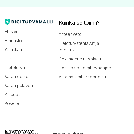
Kuinka se toimii?
Etusivu
Yhteenveto
Hinnasto
Tietoturvatehtävät ja
Asiakkaat
toteutus
Tiimi
Dokumennoin työkalut
Tietoturva
Henkilöstön digiturvaohjeet
Varaa demo
Automatisoitu raportointi
Varaa palaveri
Kirjaudu
Kokeile
Käyttötavat
Kehikon mukaan
Teeman mukaan