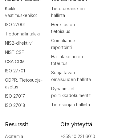
Kaikki
Tietoturvariskien
vaatimuskehikot
hallinta
ISO 27001
Henkilöstön
tietoisuus
Tiedonhallintalaki
Compliance-
NIS2-direktiivi
raportointi
NIST CSF
Hallintakeinojen
CSA CCM
toteutus
ISO 27701
Suojattavan
omaisuuden hallinta
GDPR, Tietosuoja-
asetus
Dynaamiset
politiikkadokumentit
ISO 27017
Tietosuojan hallinta
ISO 27018
Resurssit
Ota yhteyttä
Akatemia
+358 10 231 6010