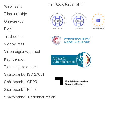
tiimi@digiturvamalli.fi
Webinaarit
Tilaa uutiskirje
Ohjekeskus
Blogi
Trust center
Videokurssit
Viikon digiturvauutiset
Käyttöehdot
Tietosuojaselosteet
Sisältöpankki: ISO 27001
Sisältöpankki: GDPR
Sisältöpankki: Katakri
Sisältöpankki: Tiedonhallintalaki