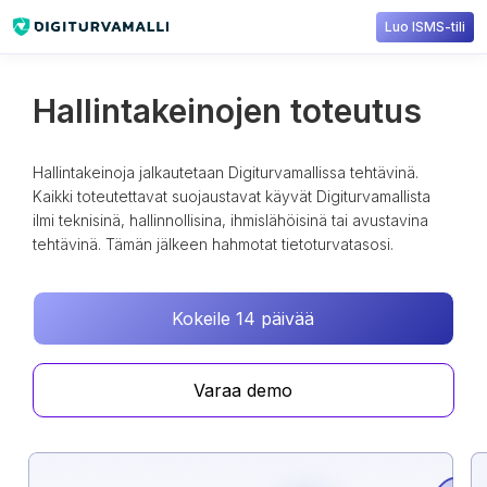
Luo ISMS-tili
Hallintakeinojen toteutus
Hallintakeinoja jalkautetaan Digiturvamallissa tehtävinä.
Kaikki toteutettavat suojaustavat käyvät Digiturvamallista
ilmi teknisinä, hallinnollisina, ihmislähöisinä tai avustavina
tehtävinä. Tämän jälkeen hahmotat tietoturvatasosi.
Kokeile 14 päivää
Varaa demo