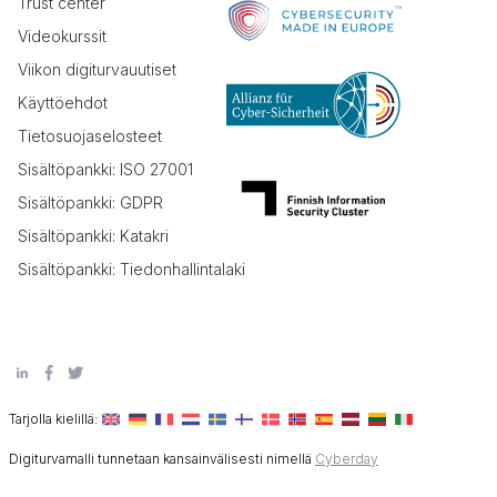
Trust center
Videokurssit
Viikon digiturvauutiset
Käyttöehdot
Tietosuojaselosteet
Sisältöpankki: ISO 27001
Sisältöpankki: GDPR
Sisältöpankki: Katakri
Sisältöpankki: Tiedonhallintalaki
Tarjolla kielillä:
Digiturvamalli tunnetaan kansainvälisesti nimellä
Cyberday