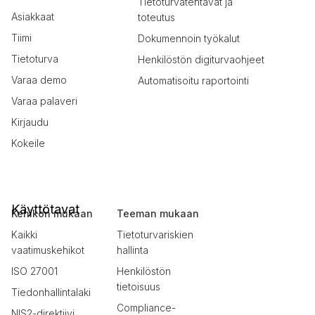
Tietoturvatehtävät ja
Asiakkaat
toteutus
Tiimi
Dokumennoin työkalut
Tietoturva
Henkilöstön digiturvaohjeet
Varaa demo
Automatisoitu raportointi
Varaa palaveri
Kirjaudu
Kokeile
Käyttötavat
Kehikon mukaan
Teeman mukaan
Kaikki
Tietoturvariskien
vaatimuskehikot
hallinta
ISO 27001
Henkilöstön
tietoisuus
Tiedonhallintalaki
Compliance-
NIS2-direktiivi