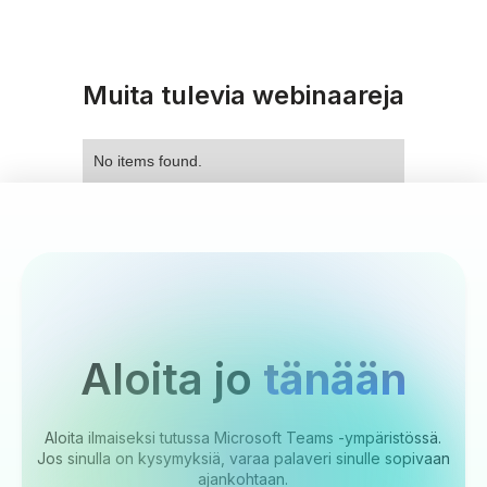
Muita tulevia webinaareja
No items found.
Aloita jo
tänään
Aloita ilmaiseksi tutussa Microsoft Teams -ympäristössä.
Jos sinulla on kysymyksiä, varaa palaveri sinulle sopivaan
ajankohtaan.