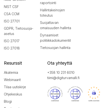
raportointi
NIST CSF
Hallintakeinojen
CSA CCM
toteutus
ISO 27701
Suojattavan
omaisuuden hallinta
GDPR, Tietosuoja-
asetus
Dynaamiset
politiikkadokumentit
ISO 27017
Tietosuojan hallinta
ISO 27018
Resurssit
Ota yhteyttä
Akatemia
+358 10 231 6010
tiimi@digiturvamalli.fi
Webinaarit
Tilaa uutiskirje
Ohjekeskus
Blogi