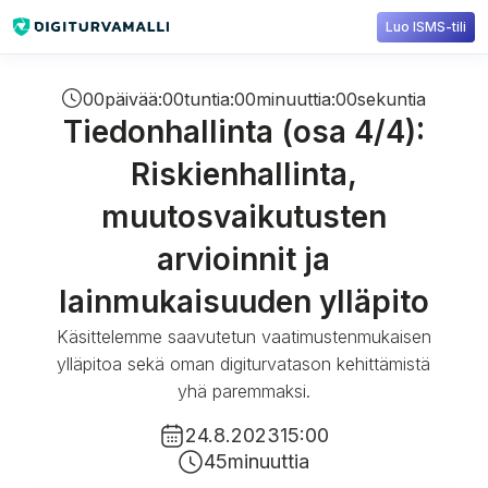
Luo ISMS-tili
00
päivää
:
00
tuntia
:
00
minuuttia
:
00
sekuntia
Tiedonhallinta (osa 4/4):
Riskienhallinta,
muutosvaikutusten
arvioinnit ja
lainmukaisuuden ylläpito
Käsittelemme saavutetun vaatimustenmukaisen
ylläpitoa sekä oman digiturvatason kehittämistä
yhä paremmaksi.
24.8.2023
15:00
45
minuuttia