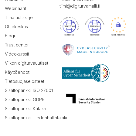
tiimi@digiturvamalli.fi
Webinaarit
Tilaa uutiskirje
Ohjekeskus
Blogi
Trust center
Videokurssit
Viikon digiturvauutiset
Käyttöehdot
Tietosuojaselosteet
Sisältöpankki: ISO 27001
Sisältöpankki: GDPR
Sisältöpankki: Katakri
Sisältöpankki: Tiedonhallintalaki