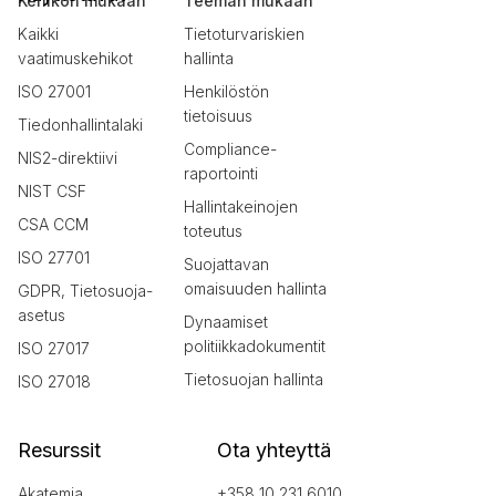
Kehikon mukaan
Teeman mukaan
Kaikki
Tietoturvariskien
vaatimuskehikot
hallinta
ISO 27001
Henkilöstön
tietoisuus
Tiedonhallintalaki
Compliance-
NIS2-direktiivi
raportointi
NIST CSF
Hallintakeinojen
CSA CCM
toteutus
ISO 27701
Suojattavan
omaisuuden hallinta
GDPR, Tietosuoja-
asetus
Dynaamiset
politiikkadokumentit
ISO 27017
Tietosuojan hallinta
ISO 27018
Resurssit
Ota yhteyttä
Akatemia
+358 10 231 6010