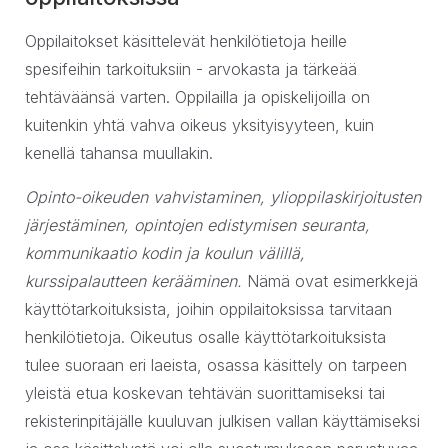
Oppilaitokset käsittelevät henkilötietoja heille
spesifeihin tarkoituksiin - arvokasta ja tärkeää
tehtäväänsä varten. Oppilailla ja opiskelijoilla on
kuitenkin yhtä vahva oikeus yksityisyyteen, kuin
kenellä tahansa muullakin.
Opinto-oikeuden vahvistaminen, ylioppilaskirjoitusten
järjestäminen, opintojen edistymisen seuranta,
kommunikaatio kodin ja koulun välillä,
kurssipalautteen kerääminen.
Nämä ovat esimerkkejä
käyttötarkoituksista, joihin oppilaitoksissa tarvitaan
henkilötietoja. Oikeutus osalle käyttötarkoituksista
tulee suoraan eri laeista, osassa käsittely on tarpeen
yleistä etua koskevan tehtävän suorittamiseksi tai
rekisterinpitäjälle kuuluvan julkisen vallan käyttämiseksi