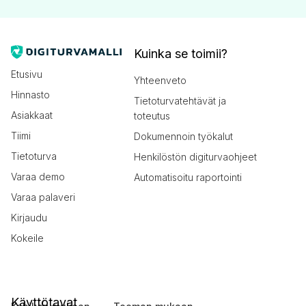
Kuinka se toimii?
Etusivu
Yhteenveto
Hinnasto
Tietoturvatehtävät ja
Asiakkaat
toteutus
Tiimi
Dokumennoin työkalut
Tietoturva
Henkilöstön digiturvaohjeet
Varaa demo
Automatisoitu raportointi
Varaa palaveri
Kirjaudu
Kokeile
Käyttötavat