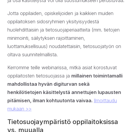
ja osa käsittelystä voi olla suostumukseen perustuvaa.
Jotta oppilaiden, opiskelijoiden ja kaikkien muiden
oppilaitoksen sidosryhmien yksityisyydestä
huolehdittaisiin ja tietosuojaperiaatteita (mm. tietojen
minimointi, säilytyksen rajoittaminen,
luottamuksellisuus) noudatettaisiin, tietosuojatyön on
oltava suunnitelmallista.
Kerromme teille webinarissa, mitkä asiat korostuvat
oppilaitosten tietosuojassa ja
millainen toimintamalli
mahdollistaa hyvän digiturvan sekä
henkilötietojen käsittelystä annettujen lupausten
pitämisen, ilman kohtuutonta vaivaa.
Ilmoittaudu
mukaan >>
Tietosuojaympäristö oppilaitoksissa
vs. muualla