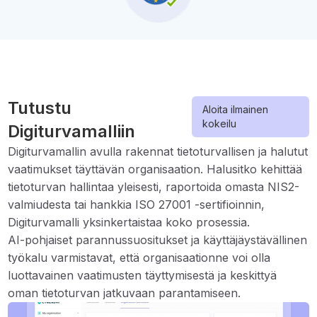
Tutustu
Aloita ilmainen
kokeilu
Digiturvamalliin
Digiturvamallin avulla rakennat tietoturvallisen ja halutut
vaatimukset täyttävän organisaation. Halusitko kehittää
tietoturvan hallintaa yleisesti, raportoida omasta NIS2-
valmiudesta tai hankkia ISO 27001 -sertifioinnin,
Digiturvamalli yksinkertaistaa koko prosessia.
AI-pohjaiset parannussuositukset ja käyttäjäystävällinen
työkalu varmistavat, että organisaationne voi olla
luottavainen vaatimusten täyttymisestä ja keskittyä
oman tietoturvan jatkuvaan parantamiseen.