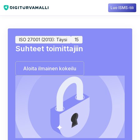
Luo ISMS-tili
Sisältökirjasto
ISO 27001
15: Supplier relationships
ISO 27001 (2013): Täysi
15
Suhteet toimittajiin
Aloita ilmainen kokeilu