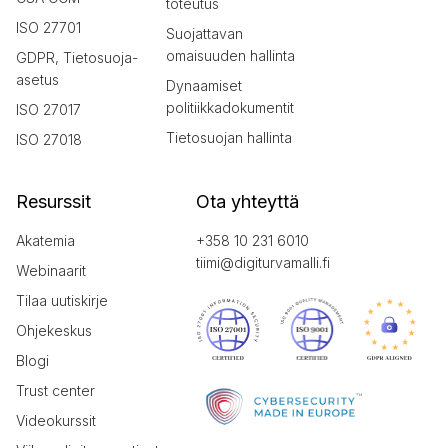
toteutus
ISO 27701
Suojattavan
omaisuuden hallinta
GDPR, Tietosuoja-
asetus
Dynaamiset
politiikkadokumentit
ISO 27017
Tietosuojan hallinta
ISO 27018
Resurssit
Ota yhteyttä
Akatemia
+358 10 231 6010
tiimi@digiturvamalli.fi
Webinaarit
Tilaa uutiskirje
Ohjekeskus
Blogi
Trust center
Videokurssit