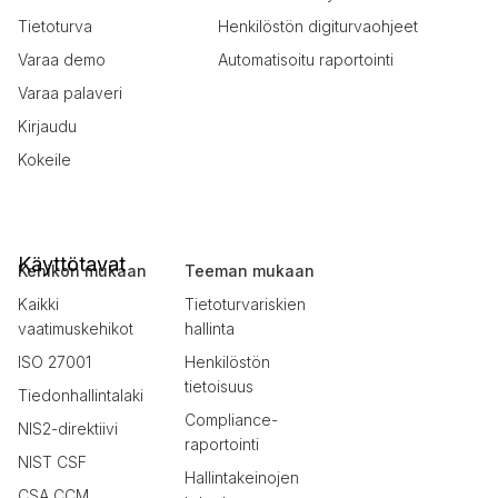
Tietoturva
Henkilöstön digiturvaohjeet
Varaa demo
Automatisoitu raportointi
Varaa palaveri
Kirjaudu
Kokeile
Käyttötavat
Kehikon mukaan
Teeman mukaan
Kaikki
Tietoturvariskien
vaatimuskehikot
hallinta
ISO 27001
Henkilöstön
tietoisuus
Tiedonhallintalaki
Compliance-
NIS2-direktiivi
raportointi
NIST CSF
Hallintakeinojen
CSA CCM