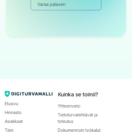
Varaa palaveri
Kuinka se toimii?
Etusivu
Yhteenveto
Hinnasto
Tietoturvatehtävät ja
Asiakkaat
toteutus
Tiimi
Dokumennoin työkalut