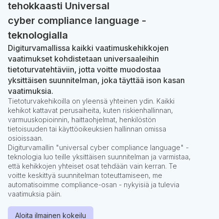
tehokkaasti Universal
cyber compliance language -
teknologialla
Digiturvamallissa kaikki vaatimuskehikkojen
vaatimukset kohdistetaan universaaleihin
tietoturvatehtäviin, jotta voitte muodostaa
yksittäisen suunnitelman, joka täyttää ison kasan
vaatimuksia.
Tietoturvakehikoilla on yleensä yhteinen ydin. Kaikki
kehikot kattavat perusaiheita, kuten riskienhallinnan,
varmuuskopioinnin, haittaohjelmat, henkilöstön
tietoisuuden tai käyttöoikeuksien hallinnan omissa
osioissaan.
Digiturvamallin "universal cyber compliance language" -
teknologia luo teille yksittäisen suunnitelman ja varmistaa,
että kehikkojen yhteiset osat tehdään vain kerran. Te
voitte keskittyä suunnitelman toteuttamiseen, me
automatisoimme compliance-osan - nykyisiä ja tulevia
vaatimuksia päin.
Aloita ilmainen kokeilu