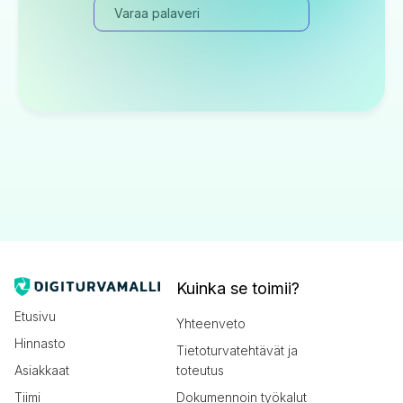
Varaa palaveri
Kuinka se toimii?
Etusivu
Yhteenveto
Hinnasto
Tietoturvatehtävät ja
Asiakkaat
toteutus
Tiimi
Dokumennoin työkalut