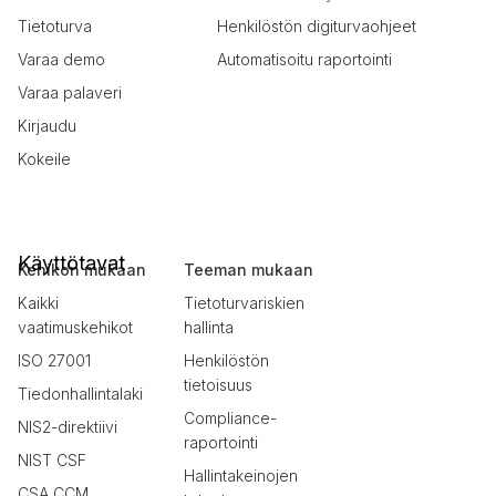
Tietoturva
Henkilöstön digiturvaohjeet
Varaa demo
Automatisoitu raportointi
Varaa palaveri
Kirjaudu
Kokeile
Käyttötavat
Kehikon mukaan
Teeman mukaan
Kaikki
Tietoturvariskien
vaatimuskehikot
hallinta
ISO 27001
Henkilöstön
tietoisuus
Tiedonhallintalaki
Compliance-
NIS2-direktiivi
raportointi
NIST CSF
Hallintakeinojen
CSA CCM