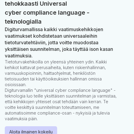
tehokkaasti Universal
cyber compliance language -
teknologialla
Digiturvamallissa kaikki vaatimuskehikkojen
vaatimukset kohdistetaan universaaleihin
tietoturvatehtäviin, jotta voitte muodostaa
yksittäisen suunnitelman, joka täyttää ison kasan
vaatimuksia.
Tietoturvakehikoilla on yleensä yhteinen ydin. Kaikki
kehikot kattavat perusaiheita, kuten riskienhallinnan,
varmuuskopioinnin, haittaohjelmat, henkilöstön
tietoisuuden tai käyttöoikeuksien hallinnan omissa
osioissaan.
Digiturvamallin "universal cyber compliance language" -
teknologia luo teille yksittäisen suunnitelman ja varmistaa,
että kehikkojen yhteiset osat tehdään vain kerran. Te
voitte keskittyä suunnitelman toteuttamiseen, me
automatisoimme compliance-osan - nykyisiä ja tulevia
vaatimuksia päin.
Aloita ilmainen kokeilu