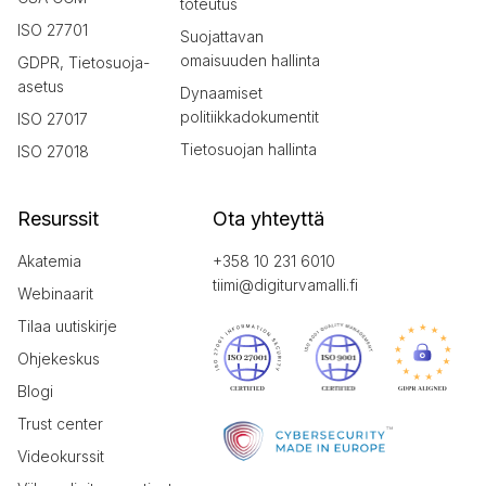
toteutus
ISO 27701
Suojattavan
omaisuuden hallinta
GDPR, Tietosuoja-
asetus
Dynaamiset
politiikkadokumentit
ISO 27017
Tietosuojan hallinta
ISO 27018
Resurssit
Ota yhteyttä
Akatemia
+358 10 231 6010
tiimi@digiturvamalli.fi
Webinaarit
Tilaa uutiskirje
Ohjekeskus
Blogi
Trust center
Videokurssit