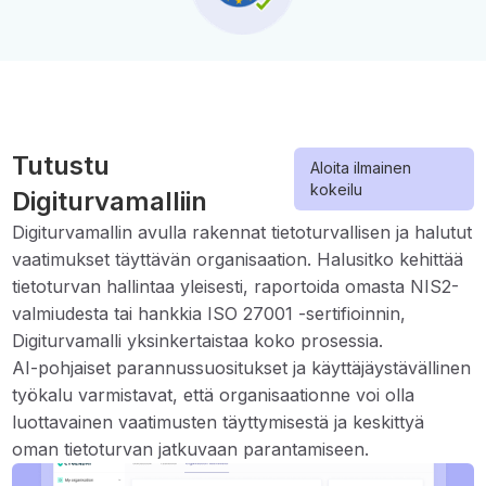
Tutustu
Aloita ilmainen
kokeilu
Digiturvamalliin
Digiturvamallin avulla rakennat tietoturvallisen ja halutut
vaatimukset täyttävän organisaation. Halusitko kehittää
tietoturvan hallintaa yleisesti, raportoida omasta NIS2-
valmiudesta tai hankkia ISO 27001 -sertifioinnin,
Digiturvamalli yksinkertaistaa koko prosessia.
AI-pohjaiset parannussuositukset ja käyttäjäystävällinen
työkalu varmistavat, että organisaationne voi olla
luottavainen vaatimusten täyttymisestä ja keskittyä
oman tietoturvan jatkuvaan parantamiseen.