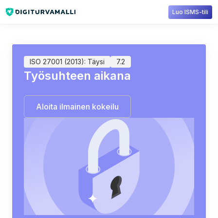
Luo ISMS-tili
Sisältökirjasto
ISO 27001
7.2: During employment
ISO 27001 (2013): Täysi
7.2
Työsuhteen aikana
Aloita ilmainen kokeilu