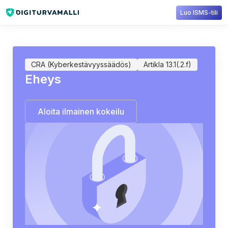
Luo ISMS-tili
Sisältökirjasto
CRA
Artikla 13.1(.2.f): Eheys
CRA (Kyberkestävyyssäädös)
Artikla 13.1(.2.f)
Eheys
Aloita ilmainen kokeilu