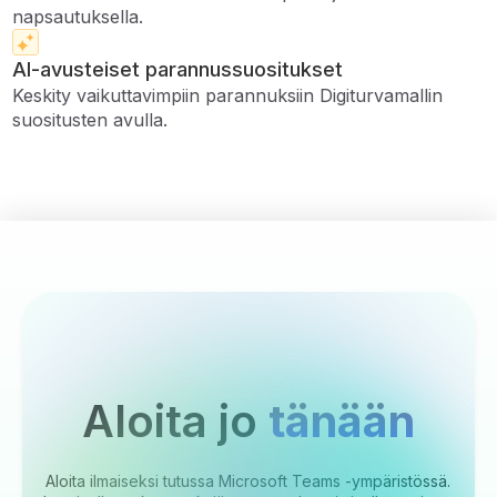
napsautuksella.
AI-avusteiset parannussuositukset
Keskity vaikuttavimpiin parannuksiin Digiturvamallin
suositusten avulla.
Aloita jo
tänään
Aloita ilmaiseksi tutussa Microsoft Teams -ympäristössä.