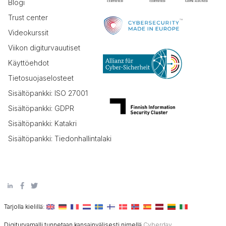
Blogi
Trust center
Videokurssit
Viikon digiturvauutiset
Käyttöehdot
Tietosuojaselosteet
Sisältöpankki: ISO 27001
Sisältöpankki: GDPR
Sisältöpankki: Katakri
Sisältöpankki: Tiedonhallintalaki
Tarjolla kielillä:
Digiturvamalli tunnetaan kansainvälisesti nimellä
Cyberday