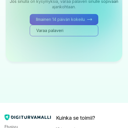
Jos sinulla on kysymyksiä, varaa palaveri sinulle sopivaan
ajankohtaan.
Ilmainen 14 päivän kokeilu
Varaa palaveri
Kuinka se toimii?
Etusivu