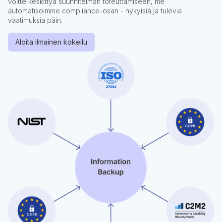
voitte keskittyä suunnitelman toteuttamiseen, me
automatisoimme compliance-osan - nykyisiä ja tulevia
vaatimuksia päin.
Aloita ilmainen kokeilu