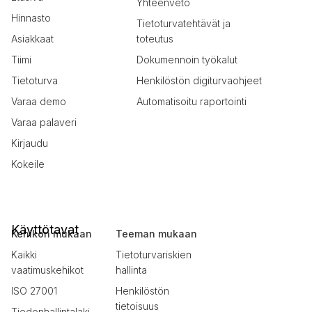
Yhteenveto
Hinnasto
Tietoturvatehtävät ja
Asiakkaat
toteutus
Tiimi
Dokumennoin työkalut
Tietoturva
Henkilöstön digiturvaohjeet
Varaa demo
Automatisoitu raportointi
Varaa palaveri
Kirjaudu
Kokeile
Käyttötavat
Kehikon mukaan
Teeman mukaan
Kaikki
Tietoturvariskien
vaatimuskehikot
hallinta
ISO 27001
Henkilöstön
tietoisuus
Tiedonhallintalaki