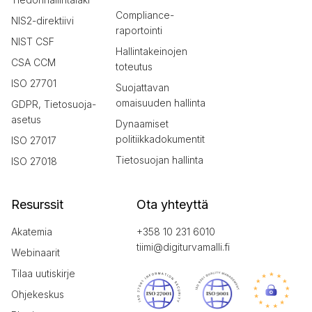
Compliance-
NIS2-direktiivi
raportointi
NIST CSF
Hallintakeinojen
CSA CCM
toteutus
ISO 27701
Suojattavan
omaisuuden hallinta
GDPR, Tietosuoja-
asetus
Dynaamiset
politiikkadokumentit
ISO 27017
Tietosuojan hallinta
ISO 27018
Resurssit
Ota yhteyttä
Akatemia
+358 10 231 6010
tiimi@digiturvamalli.fi
Webinaarit
Tilaa uutiskirje
Ohjekeskus