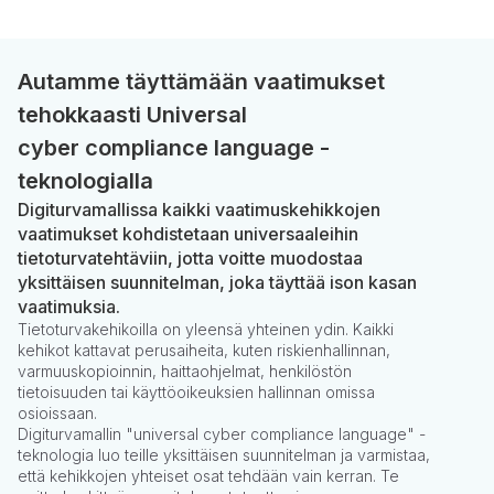
Autamme täyttämään vaatimukset
tehokkaasti Universal
cyber compliance language -
teknologialla
Digiturvamallissa kaikki vaatimuskehikkojen
vaatimukset kohdistetaan universaaleihin
tietoturvatehtäviin, jotta voitte muodostaa
yksittäisen suunnitelman, joka täyttää ison kasan
vaatimuksia.
Tietoturvakehikoilla on yleensä yhteinen ydin. Kaikki
kehikot kattavat perusaiheita, kuten riskienhallinnan,
varmuuskopioinnin, haittaohjelmat, henkilöstön
tietoisuuden tai käyttöoikeuksien hallinnan omissa
osioissaan.
Digiturvamallin "universal cyber compliance language" -
teknologia luo teille yksittäisen suunnitelman ja varmistaa,
että kehikkojen yhteiset osat tehdään vain kerran. Te