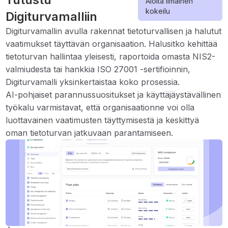
Aloita ilmainen
kokeilu
Digiturvamalliin
Digiturvamallin avulla rakennat tietoturvallisen ja halutut
vaatimukset täyttävän organisaation. Halusitko kehittää
tietoturvan hallintaa yleisesti, raportoida omasta NIS2-
valmiudesta tai hankkia ISO 27001 -sertifioinnin,
Digiturvamalli yksinkertaistaa koko prosessia.
AI-pohjaiset parannussuositukset ja käyttäjäystävällinen
työkalu varmistavat, että organisaationne voi olla
luottavainen vaatimusten täyttymisestä ja keskittyä
oman tietoturvan jatkuvaan parantamiseen.