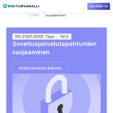
Luo ISMS-tili
Sisältökirjasto
ISO
14.1.3: Sovelluspalvelutapahtumien
27001
suojaaminen
ISO 27001 (2013): Täysi
14.1.3
Sovelluspalvelutapahtumien
suojaaminen
Aloita ilmainen kokeilu