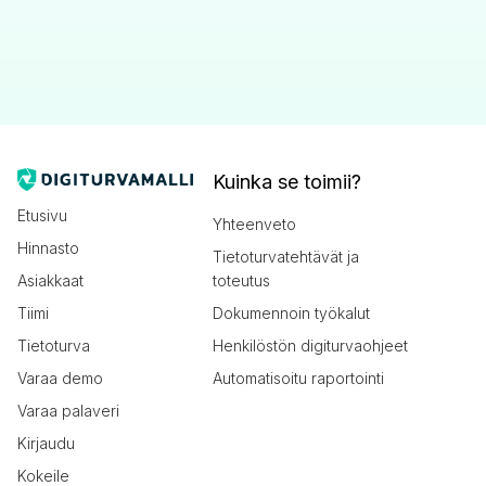
Kuinka se toimii?
Etusivu
Yhteenveto
Hinnasto
Tietoturvatehtävät ja
Asiakkaat
toteutus
Tiimi
Dokumennoin työkalut
Tietoturva
Henkilöstön digiturvaohjeet
Varaa demo
Automatisoitu raportointi
Varaa palaveri
Kirjaudu
Kokeile