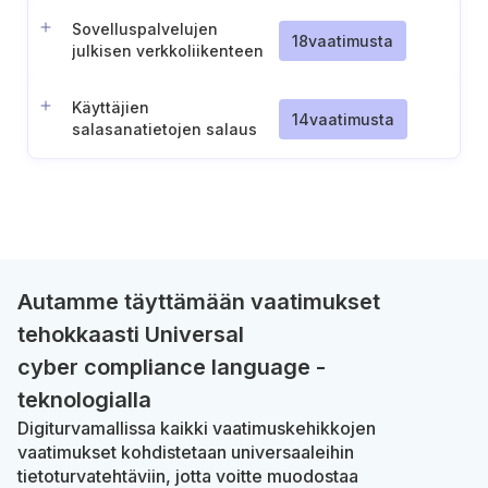
Sovelluspalvelujen
18
vaatimusta
julkisen verkkoliikenteen
salaus
Käyttäjien
14
vaatimusta
salasanatietojen salaus
Autamme täyttämään vaatimukset
tehokkaasti Universal
cyber compliance language -
teknologialla
Digiturvamallissa kaikki vaatimuskehikkojen
vaatimukset kohdistetaan universaaleihin
tietoturvatehtäviin, jotta voitte muodostaa