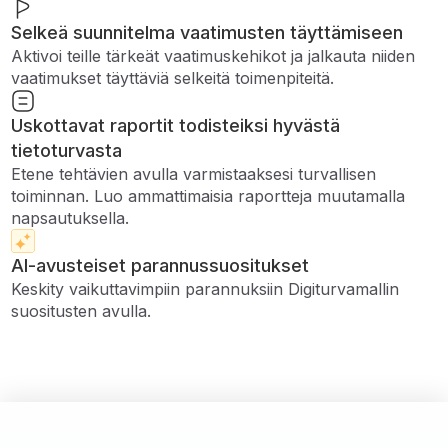
Selkeä suunnitelma vaatimusten täyttämiseen
Aktivoi teille tärkeät vaatimuskehikot ja jalkauta niiden
vaatimukset täyttäviä selkeitä toimenpiteitä.
Uskottavat raportit todisteiksi hyvästä
tietoturvasta
Etene tehtävien avulla varmistaaksesi turvallisen
toiminnan. Luo ammattimaisia ​​raportteja muutamalla
napsautuksella.
AI-avusteiset parannussuositukset
Keskity vaikuttavimpiin parannuksiin Digiturvamallin
suositusten avulla.