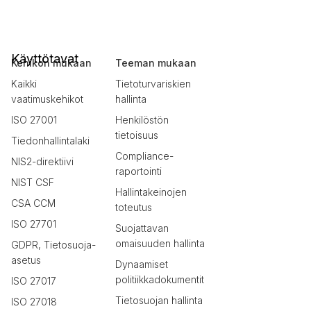
Käyttötavat
Kehikon mukaan
Teeman mukaan
Kaikki
Tietoturvariskien
vaatimuskehikot
hallinta
ISO 27001
Henkilöstön
tietoisuus
Tiedonhallintalaki
Compliance-
NIS2-direktiivi
raportointi
NIST CSF
Hallintakeinojen
CSA CCM
toteutus
ISO 27701
Suojattavan
omaisuuden hallinta
GDPR, Tietosuoja-
asetus
Dynaamiset
politiikkadokumentit
ISO 27017
Tietosuojan hallinta
ISO 27018