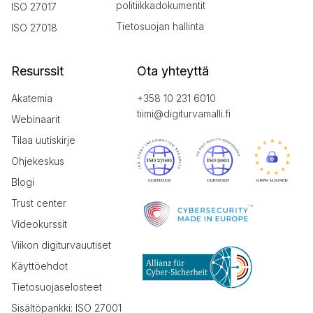
politiikkadokumentit
ISO 27017
Tietosuojan hallinta
ISO 27018
Resurssit
Ota yhteyttä
Akatemia
+358 10 231 6010
tiimi@digiturvamalli.fi
Webinaarit
Tilaa uutiskirje
Ohjekeskus
Blogi
Trust center
Videokurssit
Viikon digiturvauutiset
Käyttöehdot
Tietosuojaselosteet
Sisältöpankki: ISO 27001