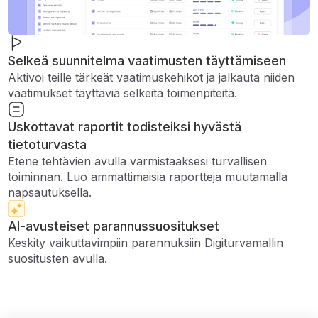
Selkeä suunnitelma vaatimusten täyttämiseen
Aktivoi teille tärkeät vaatimuskehikot ja jalkauta niiden
vaatimukset täyttäviä selkeitä toimenpiteitä.
Uskottavat raportit todisteiksi hyvästä
tietoturvasta
Etene tehtävien avulla varmistaaksesi turvallisen
toiminnan. Luo ammattimaisia ​​raportteja muutamalla
napsautuksella.
AI-avusteiset parannussuositukset
Keskity vaikuttavimpiin parannuksiin Digiturvamallin
suositusten avulla.