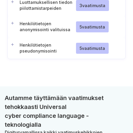
Luottamuksellisen tiedon
3
vaatimusta
piilottamistarpeiden
määrittäminen ja
toteuttaminen
Henkilötietojen
5
vaatimusta
anonymisointi valituissa
tilanteissa
Henkilötietojen
5
vaatimusta
pseudonymisointi
valituissa tilanteissa
Autamme täyttämään vaatimukset
tehokkaasti Universal
cyber compliance language -
teknologialla
Digiturvamallissa kaikki vaatimuskehikkojen