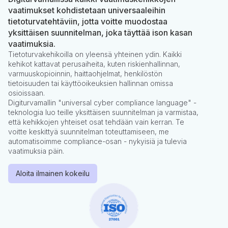
vaatimukset kohdistetaan universaaleihin
tietoturvatehtäviin, jotta voitte muodostaa
yksittäisen suunnitelman, joka täyttää ison kasan
vaatimuksia.
Tietoturvakehikoilla on yleensä yhteinen ydin. Kaikki
kehikot kattavat perusaiheita, kuten riskienhallinnan,
varmuuskopioinnin, haittaohjelmat, henkilöstön
tietoisuuden tai käyttöoikeuksien hallinnan omissa
osioissaan.
Digiturvamallin "universal cyber compliance language" -
teknologia luo teille yksittäisen suunnitelman ja varmistaa,
että kehikkojen yhteiset osat tehdään vain kerran. Te
voitte keskittyä suunnitelman toteuttamiseen, me
automatisoimme compliance-osan - nykyisiä ja tulevia
vaatimuksia päin.
Aloita ilmainen kokeilu