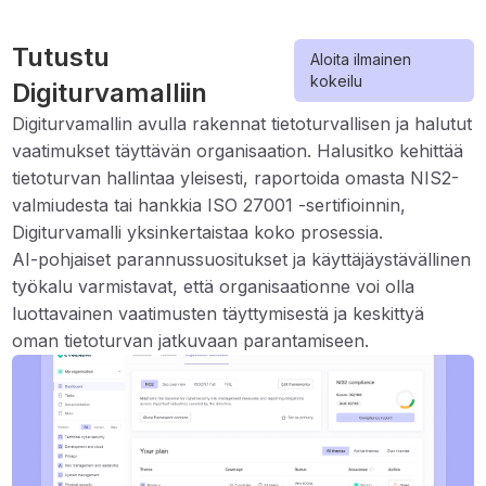
Tutustu
Aloita ilmainen
kokeilu
Digiturvamalliin
Digiturvamallin avulla rakennat tietoturvallisen ja halutut
vaatimukset täyttävän organisaation. Halusitko kehittää
tietoturvan hallintaa yleisesti, raportoida omasta NIS2-
valmiudesta tai hankkia ISO 27001 -sertifioinnin,
Digiturvamalli yksinkertaistaa koko prosessia.
AI-pohjaiset parannussuositukset ja käyttäjäystävällinen
työkalu varmistavat, että organisaationne voi olla
luottavainen vaatimusten täyttymisestä ja keskittyä
oman tietoturvan jatkuvaan parantamiseen.