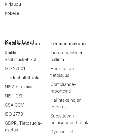
Kirjaudu
Kokeile
Käyttötavat
Kehikon mukaan
Teeman mukaan
Kaikki
Tietoturvariskien
vaatimuskehikot
hallinta
ISO 27001
Henkilöstön
tietoisuus
Tiedonhallintalaki
Compliance-
NIS2-direktiivi
raportointi
NIST CSF
Hallintakeinojen
CSA CCM
toteutus
ISO 27701
Suojattavan
omaisuuden hallinta
GDPR, Tietosuoja-
asetus
Dynaamiset