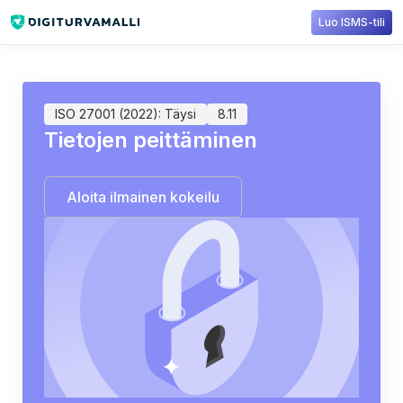
Luo ISMS-tili
Sisältökirjasto
ISO 27001
8.11: Tietojen peittäminen
ISO 27001 (2022): Täysi
8.11
Tietojen peittäminen
Aloita ilmainen kokeilu