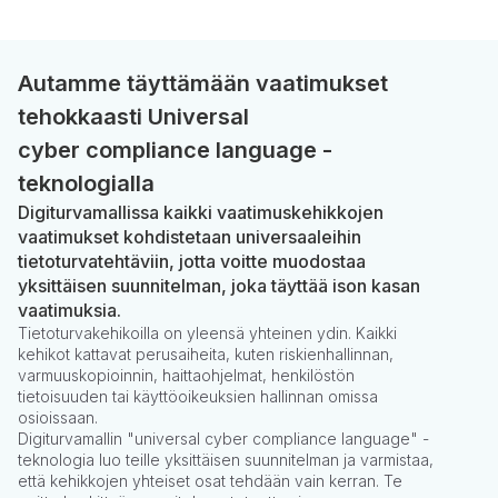
Autamme täyttämään vaatimukset
tehokkaasti Universal
cyber compliance language -
teknologialla
Digiturvamallissa kaikki vaatimuskehikkojen
vaatimukset kohdistetaan universaaleihin
tietoturvatehtäviin, jotta voitte muodostaa
yksittäisen suunnitelman, joka täyttää ison kasan
vaatimuksia.
Tietoturvakehikoilla on yleensä yhteinen ydin. Kaikki
kehikot kattavat perusaiheita, kuten riskienhallinnan,
varmuuskopioinnin, haittaohjelmat, henkilöstön
tietoisuuden tai käyttöoikeuksien hallinnan omissa
osioissaan.
Digiturvamallin "universal cyber compliance language" -
teknologia luo teille yksittäisen suunnitelman ja varmistaa,
että kehikkojen yhteiset osat tehdään vain kerran. Te