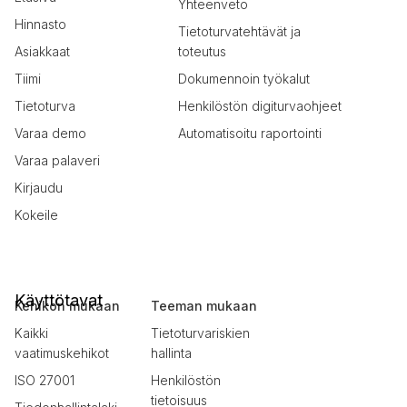
Yhteenveto
Hinnasto
Tietoturvatehtävät ja
Asiakkaat
toteutus
Tiimi
Dokumennoin työkalut
Tietoturva
Henkilöstön digiturvaohjeet
Varaa demo
Automatisoitu raportointi
Varaa palaveri
Kirjaudu
Kokeile
Käyttötavat
Kehikon mukaan
Teeman mukaan
Kaikki
Tietoturvariskien
vaatimuskehikot
hallinta
ISO 27001
Henkilöstön
tietoisuus