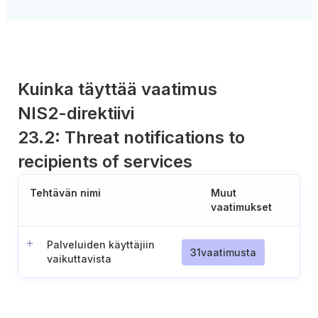
Kuinka täyttää vaatimus
NIS2-direktiivi
23.2: Threat notifications to
recipients of services
Tehtävän nimi
Muut
vaatimukset
Palveluiden käyttäjiin
31
vaatimusta
vaikuttavista
tietoturvauhkista ja
suojatoimenpiteistä
viestintä