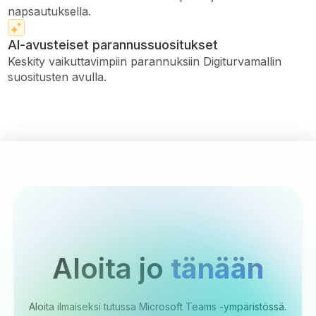
napsautuksella.
AI-avusteiset parannussuositukset
Keskity vaikuttavimpiin parannuksiin Digiturvamallin
suositusten avulla.
Aloita jo
tänään
Aloita ilmaiseksi tutussa Microsoft Teams -ympäristössä.