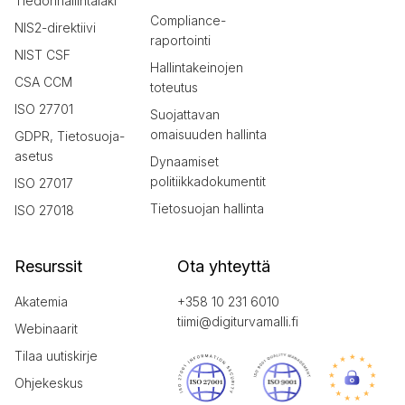
Tiedonhallintalaki
Compliance-
NIS2-direktiivi
raportointi
NIST CSF
Hallintakeinojen
CSA CCM
toteutus
ISO 27701
Suojattavan
omaisuuden hallinta
GDPR, Tietosuoja-
asetus
Dynaamiset
politiikkadokumentit
ISO 27017
Tietosuojan hallinta
ISO 27018
Resurssit
Ota yhteyttä
Akatemia
+358 10 231 6010
tiimi@digiturvamalli.fi
Webinaarit
Tilaa uutiskirje
Ohjekeskus