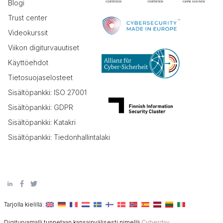
Blogi
Trust center
Videokurssit
Viikon digiturvauutiset
Käyttöehdot
Tietosuojaselosteet
Sisältöpankki: ISO 27001
Sisältöpankki: GDPR
Sisältöpankki: Katakri
Sisältöpankki: Tiedonhallintalaki
Tarjolla kielillä:
Digiturvamalli tunnetaan kansainvälisesti nimellä
Cyberday