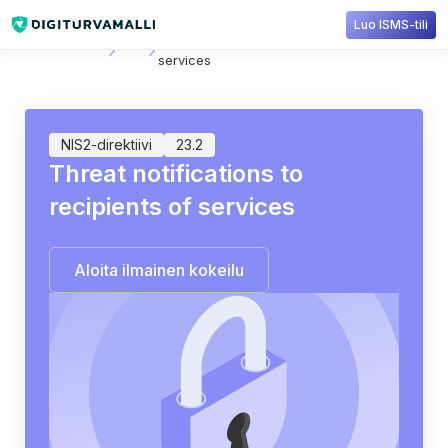
Luo ISMS-tili
Sisältökirjasto
NIS2
23.2: Threat notifications to recipients of
services
NIS2-direktiivi
23.2
Threat notifications to
recipients of services
Aloita ilmainen kokeilu