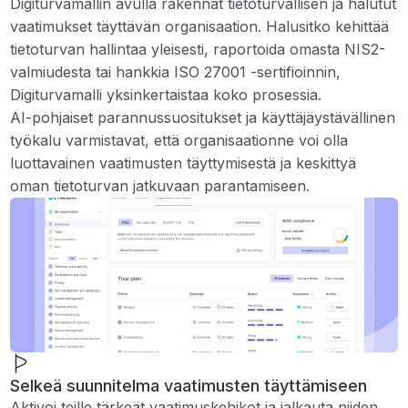
Digiturvamallin avulla rakennat tietoturvallisen ja halutut
vaatimukset täyttävän organisaation. Halusitko kehittää
tietoturvan hallintaa yleisesti, raportoida omasta NIS2-
valmiudesta tai hankkia ISO 27001 -sertifioinnin,
Digiturvamalli yksinkertaistaa koko prosessia.
AI-pohjaiset parannussuositukset ja käyttäjäystävällinen
työkalu varmistavat, että organisaationne voi olla
luottavainen vaatimusten täyttymisestä ja keskittyä
oman tietoturvan jatkuvaan parantamiseen.
Selkeä suunnitelma vaatimusten täyttämiseen
Aktivoi teille tärkeät vaatimuskehikot ja jalkauta niiden