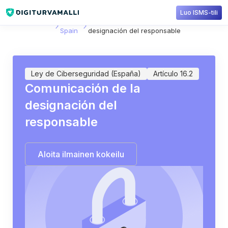
Luo ISMS-tili
Sisältökirjasto
NIS2
Artículo 16.2: Comunicación de la
Spain
designación del responsable
Ley de Ciberseguridad (España)
Artículo 16.2
Comunicación de la
designación del
responsable
Aloita ilmainen kokeilu