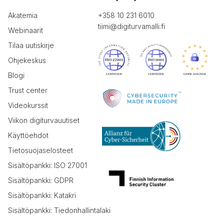
Akatemia
+358 10 231 6010
tiimi@digiturvamalli.fi
Webinaarit
Tilaa uutiskirje
Ohjekeskus
Blogi
Trust center
Videokurssit
Viikon digiturvauutiset
Käyttöehdot
Tietosuojaselosteet
Sisältöpankki: ISO 27001
Sisältöpankki: GDPR
Sisältöpankki: Katakri
Sisältöpankki: Tiedonhallintalaki