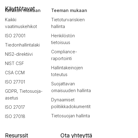
Käyttötavat
Kehikon mukaan
Teeman mukaan
Kaikki
Tietoturvariskien
vaatimuskehikot
hallinta
ISO 27001
Henkilöstön
tietoisuus
Tiedonhallintalaki
Compliance-
NIS2-direktiivi
raportointi
NIST CSF
Hallintakeinojen
CSA CCM
toteutus
ISO 27701
Suojattavan
omaisuuden hallinta
GDPR, Tietosuoja-
asetus
Dynaamiset
politiikkadokumentit
ISO 27017
Tietosuojan hallinta
ISO 27018
Resurssit
Ota yhteyttä