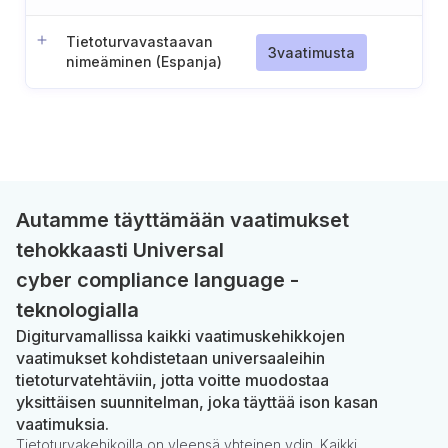
Tietoturvavastaavan
3
vaatimusta
nimeäminen (Espanja)
Autamme täyttämään vaatimukset
tehokkaasti Universal
cyber compliance language -
teknologialla
Digiturvamallissa kaikki vaatimuskehikkojen
vaatimukset kohdistetaan universaaleihin
tietoturvatehtäviin, jotta voitte muodostaa
yksittäisen suunnitelman, joka täyttää ison kasan
vaatimuksia.
Tietoturvakehikoilla on yleensä yhteinen ydin. Kaikki