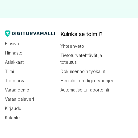
Kuinka se toimii?
Etusivu
Yhteenveto
Hinnasto
Tietoturvatehtävät ja
Asiakkaat
toteutus
Tiimi
Dokumennoin työkalut
Tietoturva
Henkilöstön digiturvaohjeet
Varaa demo
Automatisoitu raportointi
Varaa palaveri
Kirjaudu
Kokeile