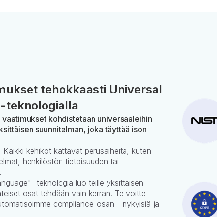
ukset tehokkaasti Universal
-teknologialla
n vaatimukset kohdistetaan universaaleihin
ksittäisen suunnitelman, joka täyttää ison
 Kaikki kehikot kattavat perusaiheita, kuten
elmat, henkilöstön tietoisuuden tai
.
nguage" -teknologia luo teille yksittäisen
teiset osat tehdään vain kerran. Te voitte
automatisoimme compliance-osan - nykyisiä ja