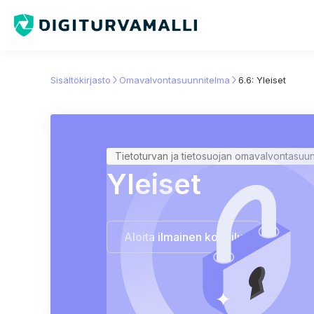
Sisältökirjasto
Omavalvontasuunnitelma
6.6: Yleiset
Tietoturvan ja tietosuojan omavalvontasuu
Yleiset
Aloita ilmainen kokeilu