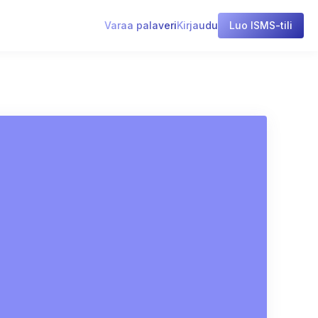
Varaa palaveri
Kirjaudu
Luo ISMS-tili