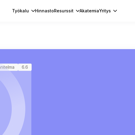
Työkalu
Hinnasto
Resurssit
Akatemia
Yritys
nnitelma
6.6