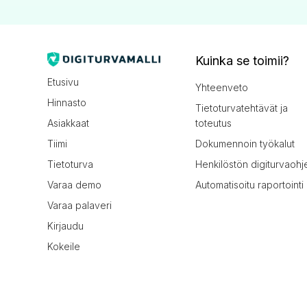
Kuinka se toimii?
Etusivu
Yhteenveto
Hinnasto
Tietoturvatehtävät ja
Asiakkaat
toteutus
Tiimi
Dokumennoin työkalut
Tietoturva
Henkilöstön digiturvaohj
Varaa demo
Automatisoitu raportointi
Varaa palaveri
Kirjaudu
Kokeile