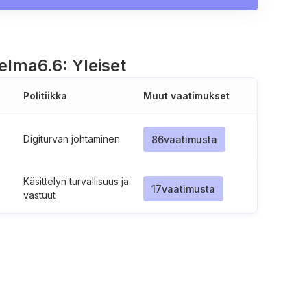
telma
6.6: Yleiset
Politiikka
Muut vaatimukset
Digiturvan johtaminen
86
vaatimusta
Käsittelyn turvallisuus ja
17
vaatimusta
vastuut