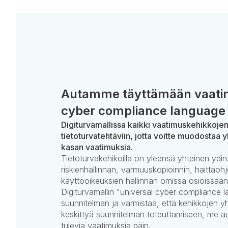
Autamme täyttämään vaatim
cyber compliance language 
Digiturvamallissa kaikki vaatimuskehikkoje
tietoturvatehtäviin, jotta voitte muodostaa y
kasan vaatimuksia.
Tietoturvakehikoilla on yleensä yhteinen ydin.
riskienhallinnan, varmuuskopioinnin, haittaohj
käyttöoikeuksien hallinnan omissa osioissaan
Digiturvamallin "universal cyber compliance la
suunnitelman ja varmistaa, että kehikkojen yh
keskittyä suunnitelman toteuttamiseen, me 
tulevia vaatimuksia päin.