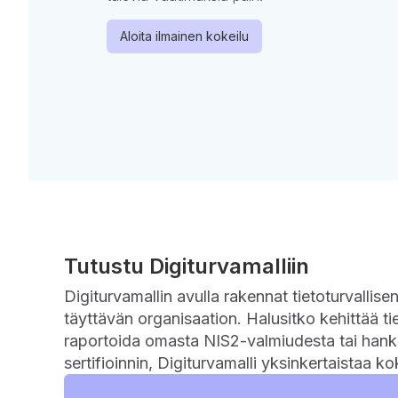
Aloita ilmainen kokeilu
Tutustu Digiturvamalliin
Digiturvamallin avulla rakennat tietoturvallise
täyttävän organisaation. Halusitko kehittää tie
raportoida omasta NIS2-valmiudesta tai hank
sertifioinnin, Digiturvamalli yksinkertaistaa k