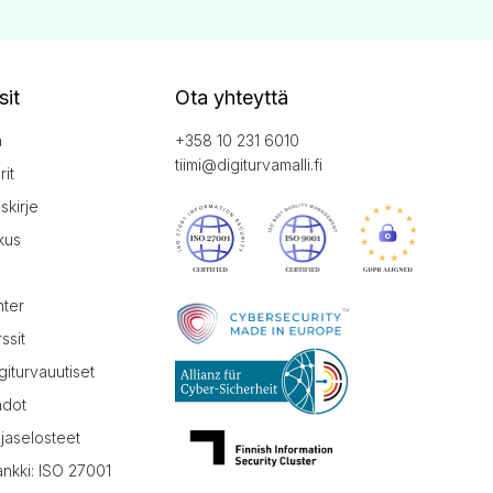
sit
Ota yhteyttä
a
+358 10 231 6010
tiimi@digiturvamalli.fi
it
iskirje
kus
nter
ssit
giturvauutiset
hdot
jaselosteet
ankki: ISO 27001