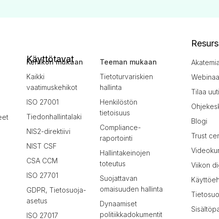
Resurs
Käyttötavat
Kehikon mukaan
Teeman mukaan
Akatemi
Kaikki
Tietoturvariskien
Webinaar
vaatimuskehikot
hallinta
Tilaa uut
ISO 27001
Henkilöstön
Ohjekes
tietoisuus
Tiedonhallintalaki
eet
Blogi
Compliance-
NIS2-direktiivi
Trust ce
raportointi
NIST CSF
Videokur
Hallintakeinojen
CSA CCM
toteutus
Viikon di
ISO 27701
Suojattavan
Käyttöe
omaisuuden hallinta
GDPR, Tietosuoja-
Tietosuo
asetus
Dynaamiset
Sisältöp
politiikkadokumentit
ISO 27017