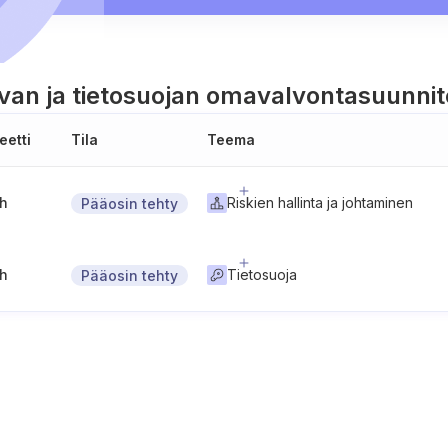
rvan ja tietosuojan omavalvontasuunni
eetti
Tila
Teema
gh
Riskien hallinta ja johtaminen
Pääosin tehty
gh
Tietosuoja
Pääosin tehty