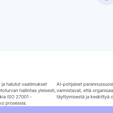
n ja halutut vaatimukset
AI-pohjaiset parannussuosit
toturvan hallintaa yleisesti,
varmistavat, että organisaa
kia ISO 27001 -
täyttymisestä ja keskittyä
oko prosessia.