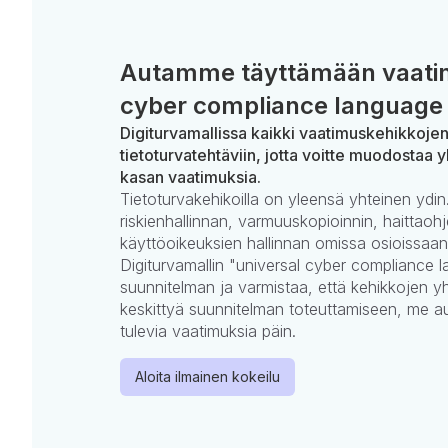
Autamme täyttämään vaatim
cyber compliance language 
Digiturvamallissa kaikki vaatimuskehikkoje
tietoturvatehtäviin, jotta voitte muodostaa y
kasan vaatimuksia.
Tietoturvakehikoilla on yleensä yhteinen ydin.
riskienhallinnan, varmuuskopioinnin, haittaohj
käyttöoikeuksien hallinnan omissa osioissaan
Digiturvamallin "universal cyber compliance la
suunnitelman ja varmistaa, että kehikkojen yh
keskittyä suunnitelman toteuttamiseen, me 
tulevia vaatimuksia päin.
Aloita ilmainen kokeilu