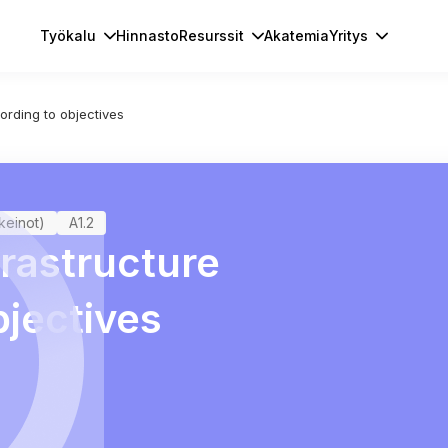
Työkalu
Hinnasto
Resurssit
Akatemia
Yritys
ording to objectives
akeinot)
A1.2
frastructure
bjectives