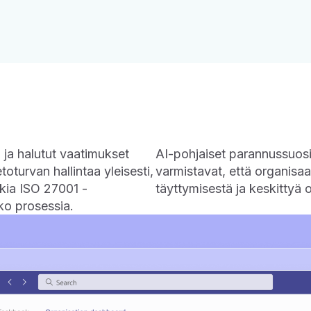
n ja halutut vaatimukset
AI-pohjaiset parannussuosit
toturvan hallintaa yleisesti,
varmistavat, että organisaa
kia ISO 27001 -
täyttymisestä ja keskittyä
oko prosessia.