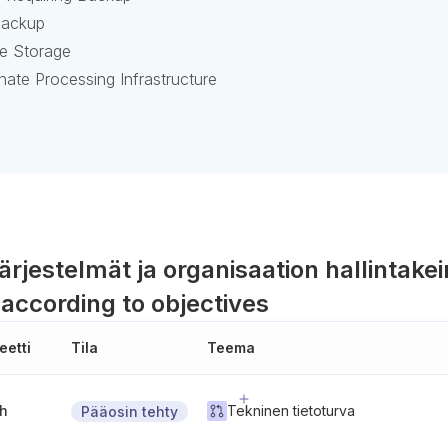
Backup
te Storage
nate Processing Infrastructure
ärjestelmät ja organisaation hallintakei
 according to objectives
eetti
Tila
Teema
gh
Tekninen tietoturva
Pääosin tehty