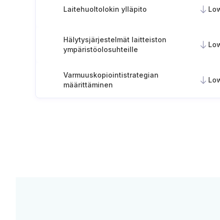
Laitehuoltolokin ylläpito
Lo
Hälytysjärjestelmät laitteiston
Lo
ympäristöolosuhteille
Varmuuskopiointistrategian
Lo
määrittäminen