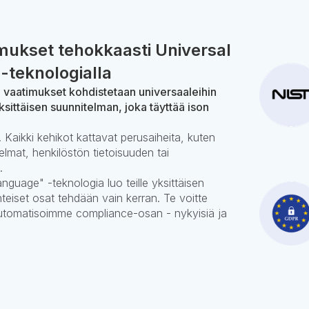
ukset tehokkaasti Universal
-teknologialla
n vaatimukset kohdistetaan universaaleihin
ksittäisen suunnitelman, joka täyttää ison
 Kaikki kehikot kattavat perusaiheita, kuten
elmat, henkilöstön tietoisuuden tai
.
nguage" -teknologia luo teille yksittäisen
teiset osat tehdään vain kerran. Te voitte
automatisoimme compliance-osan - nykyisiä ja