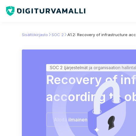
Sisältökirjasto
SOC 2
A1.2: Recovery of infrastructure acc
SOC 2 (järjestelmät ja organisaation hallint
Recovery of in
according to o
Aloita ilmainen kokeilu