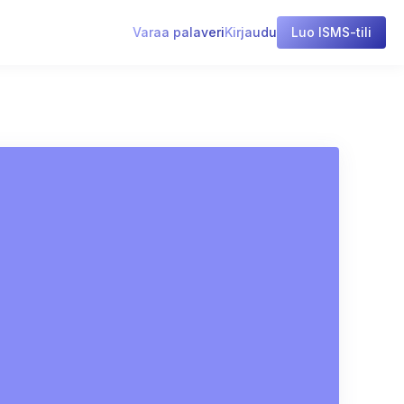
Varaa palaveri
Kirjaudu
Luo ISMS-tili