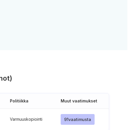
not)
Politiikka
Muut vaatimukset
Varmuuskopiointi
91
vaatimusta