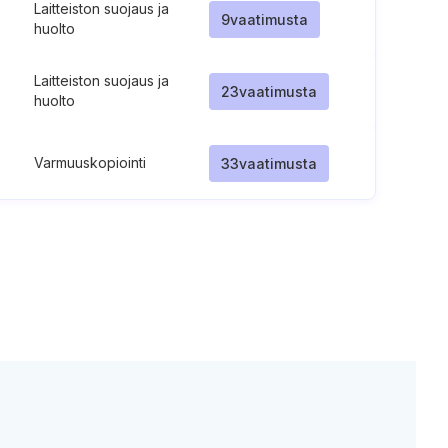
Laitteiston suojaus ja
9
vaatimusta
huolto
Laitteiston suojaus ja
23
vaatimusta
huolto
Varmuuskopiointi
33
vaatimusta