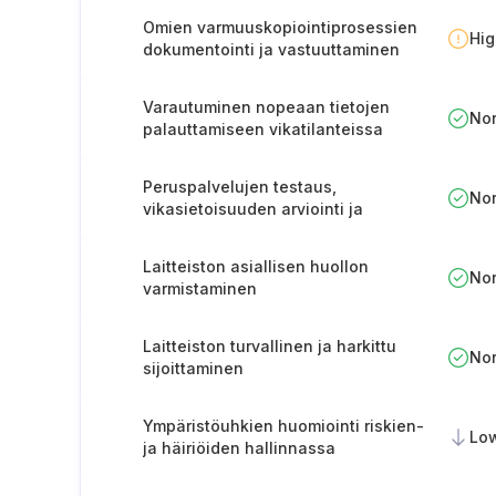
Omien varmuuskopiointiprosessien
Hi
dokumentointi ja vastuuttaminen
Varautuminen nopeaan tietojen
No
palauttamiseen vikatilanteissa
Peruspalvelujen testaus,
No
vikasietoisuuden arviointi ja
varmistus
Laitteiston asiallisen huollon
No
varmistaminen
Laitteiston turvallinen ja harkittu
No
sijoittaminen
Ympäristöuhkien huomiointi riskien-
Lo
ja häiriöiden hallinnassa