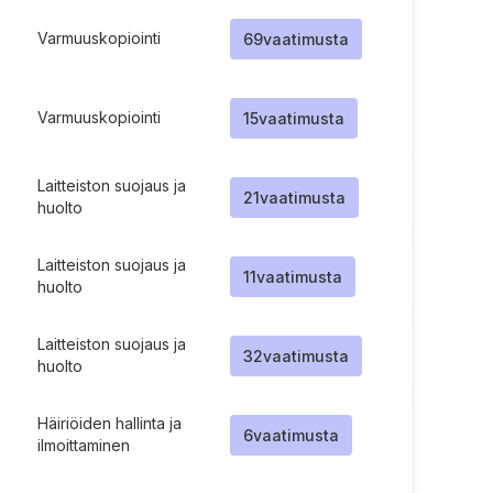
Varmuuskopiointi
69
vaatimusta
Varmuuskopiointi
15
vaatimusta
Laitteiston suojaus ja
21
vaatimusta
huolto
Laitteiston suojaus ja
11
vaatimusta
huolto
Laitteiston suojaus ja
32
vaatimusta
huolto
Häiriöiden hallinta ja
6
vaatimusta
ilmoittaminen