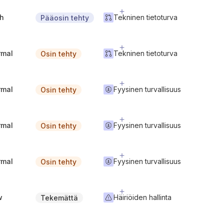
gh
Tekninen tietoturva
Pääosin tehty
rmal
Tekninen tietoturva
Osin tehty
rmal
Fyysinen turvallisuus
Osin tehty
rmal
Fyysinen turvallisuus
Osin tehty
rmal
Fyysinen turvallisuus
Osin tehty
w
Häiriöiden hallinta
Tekemättä