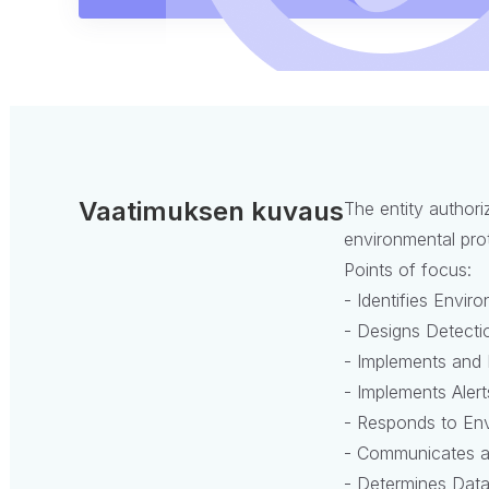
Vaatimuksen kuvaus
The entity author
environmental prot
Points of focus:
- Identifies Envir
- Designs Detect
- Implements and 
- Implements Aler
- Responds to Env
- Communicates a
- Determines Data