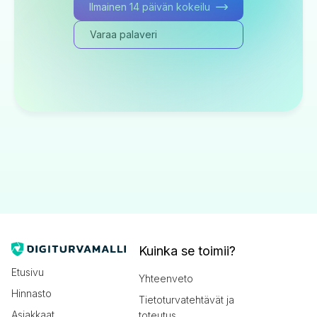
Ilmainen 14 päivän kokeilu
Varaa palaveri
Kuinka se toimii?
Etusivu
Yhteenveto
Hinnasto
Tietoturvatehtävät ja
Asiakkaat
toteutus