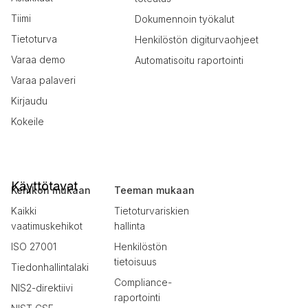
Tiimi
Dokumennoin työkalut
Tietoturva
Henkilöstön digiturvaohjeet
Varaa demo
Automatisoitu raportointi
Varaa palaveri
Kirjaudu
Kokeile
Käyttötavat
Kehikon mukaan
Teeman mukaan
Kaikki
Tietoturvariskien
vaatimuskehikot
hallinta
ISO 27001
Henkilöstön
tietoisuus
Tiedonhallintalaki
Compliance-
NIS2-direktiivi
raportointi