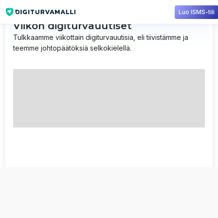
Luo ISMS-tili
Viikon digiturvauutiset
Tulkkaamme viikottain digiturvauutisia, eli tiivistämme ja
teemme johtopäätöksiä selkokielellä.