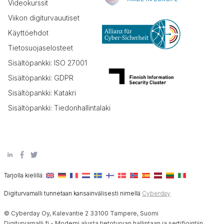
Videokurssit
Viikon digiturvauutiset
Käyttöehdot
Tietosuojaselosteet
Sisältöpankki: ISO 27001
Sisältöpankki: GDPR
Sisältöpankki: Katakri
Sisältöpankki: Tiedonhallintalaki
Tarjolla kielillä:
Digiturvamalli tunnetaan kansainvälisesti nimellä
Cyberday
© Cyberday Oy, Kalevantie 2 33100 Tampere, Suomi
Digiturvamalli.fi - Moderni alusta tietoturvan hallintaan ja sertifiointiin