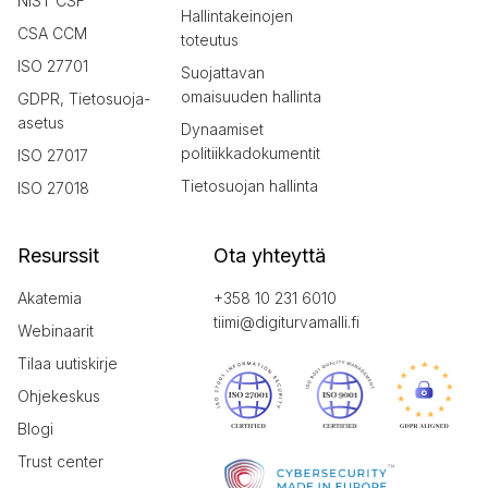
NIST CSF
Hallintakeinojen
CSA CCM
toteutus
ISO 27701
Suojattavan
omaisuuden hallinta
GDPR, Tietosuoja-
asetus
Dynaamiset
politiikkadokumentit
ISO 27017
Tietosuojan hallinta
ISO 27018
Resurssit
Ota yhteyttä
Akatemia
+358 10 231 6010
tiimi@digiturvamalli.fi
Webinaarit
Tilaa uutiskirje
Ohjekeskus
Blogi
Trust center