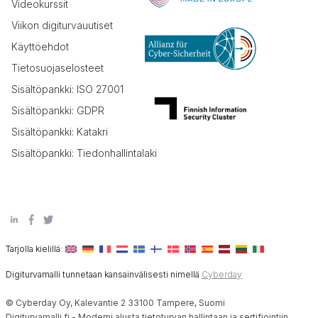
Videokurssit
Viikon digiturvauutiset
Käyttöehdot
Tietosuojaselosteet
Sisältöpankki: ISO 27001
Sisältöpankki: GDPR
Sisältöpankki: Katakri
Sisältöpankki: Tiedonhallintalaki
Tarjolla kielillä:
Digiturvamalli tunnetaan kansainvälisesti nimellä
Cyberday
© Cyberday Oy, Kalevantie 2 33100 Tampere, Suomi
Digiturvamalli.fi - Moderni alusta tietoturvan hallintaan ja sertifiointiin