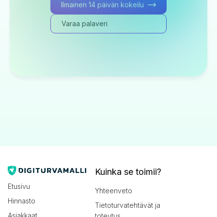
Ilmainen 14 päivän kokeilu
Varaa palaveri
Kuinka se toimii?
Etusivu
Yhteenveto
Hinnasto
Tietoturvatehtävät ja
Asiakkaat
toteutus