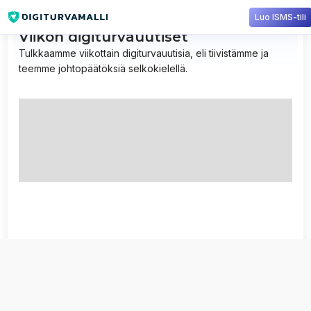
Luo ISMS-tili
Viikon digiturvauutiset
Tulkkaamme viikottain digiturvauutisia, eli tiivistämme ja
teemme johtopäätöksiä selkokielellä.