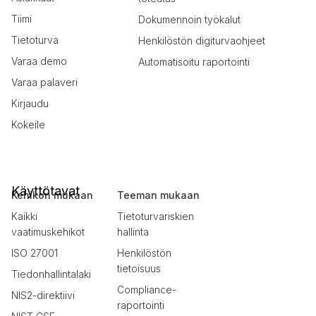
Tiimi
Dokumennoin työkalut
Tietoturva
Henkilöstön digiturvaohjeet
Varaa demo
Automatisoitu raportointi
Varaa palaveri
Kirjaudu
Kokeile
Käyttötavat
Kehikon mukaan
Teeman mukaan
Kaikki
Tietoturvariskien
vaatimuskehikot
hallinta
ISO 27001
Henkilöstön
tietoisuus
Tiedonhallintalaki
Compliance-
NIS2-direktiivi
raportointi