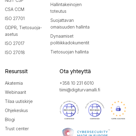
NIST CSF
Hallintakeinojen
CSA CCM
toteutus
ISO 27701
Suojattavan
omaisuuden hallinta
GDPR, Tietosuoja-
asetus
Dynaamiset
politiikkadokumentit
ISO 27017
Tietosuojan hallinta
ISO 27018
Resurssit
Ota yhteyttä
Akatemia
+358 10 231 6010
tiimi@digiturvamalli.fi
Webinaarit
Tilaa uutiskirje
Ohjekeskus
Blogi
Trust center