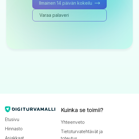
Ilmainen 14 päivän kokeilu
Varaa palaveri
Kuinka se toimii?
Etusivu
Yhteenveto
Hinnasto
Tietoturvatehtävät ja
Asiakkaat
toteutus