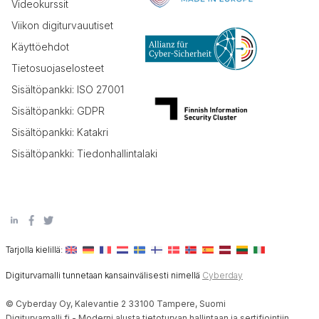
Videokurssit
Viikon digiturvauutiset
Käyttöehdot
Tietosuojaselosteet
Sisältöpankki: ISO 27001
Sisältöpankki: GDPR
Sisältöpankki: Katakri
Sisältöpankki: Tiedonhallintalaki
Tarjolla kielillä:
Digiturvamalli tunnetaan kansainvälisesti nimellä
Cyberday
© Cyberday Oy, Kalevantie 2 33100 Tampere, Suomi
Digiturvamalli.fi - Moderni alusta tietoturvan hallintaan ja sertifiointiin