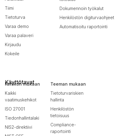
Tiimi
Dokumennoin työkalut
Tietoturva
Henkilöstön digiturvaohjeet
Varaa demo
Automatisoitu raportointi
Varaa palaveri
Kirjaudu
Kokeile
Käyttötavat
Kehikon mukaan
Teeman mukaan
Kaikki
Tietoturvariskien
vaatimuskehikot
hallinta
ISO 27001
Henkilöstön
tietoisuus
Tiedonhallintalaki
Compliance-
NIS2-direktiivi
raportointi