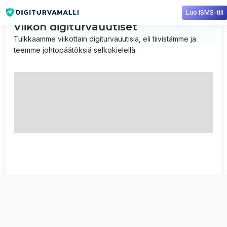
Luo ISMS-tili
Viikon digiturvauutiset
Tulkkaamme viikottain digiturvauutisia, eli tiivistämme ja
teemme johtopäätöksiä selkokielellä.