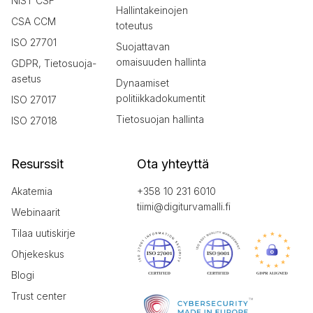
NIST CSF
Hallintakeinojen
CSA CCM
toteutus
ISO 27701
Suojattavan
omaisuuden hallinta
GDPR, Tietosuoja-
asetus
Dynaamiset
politiikkadokumentit
ISO 27017
Tietosuojan hallinta
ISO 27018
Resurssit
Ota yhteyttä
Akatemia
+358 10 231 6010
tiimi@digiturvamalli.fi
Webinaarit
Tilaa uutiskirje
Ohjekeskus
Blogi
Trust center