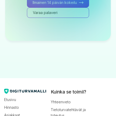
Ilmainen 14 päivän kokeilu
Varaa palaveri
Kuinka se toimii?
Etusivu
Yhteenveto
Hinnasto
Tietoturvatehtävät ja
Asiakkaat
toteutus