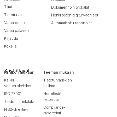
Tiimi
Dokumennoin työkalut
Tietoturva
Henkilöstön digiturvaohjeet
Varaa demo
Automatisoitu raportointi
Varaa palaveri
Kirjaudu
Kokeile
Käyttötavat
Kehikon mukaan
Teeman mukaan
Kaikki
Tietoturvariskien
vaatimuskehikot
hallinta
ISO 27001
Henkilöstön
tietoisuus
Tiedonhallintalaki
Compliance-
NIS2-direktiivi
raportointi