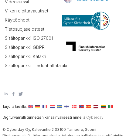
Videokurssit
Viikon digiturvauutiset
Käyttöehdot
Tietosuojaselosteet
Sisältöpankki: ISO 27001
Sisältöpankki: GDPR
Sisältöpankki: Katakri
Sisältöpankki: Tiedonhallintalaki
Tarjolla kielillä:
Digiturvamalli tunnetaan kansainvälisesti nimellä
Cyberday
© Cyberday Oy, Kalevantie 2 33100 Tampere, Suomi
Digiturvamalli.fi - Moderni alusta tietoturvan hallintaan ja sertifiointiin