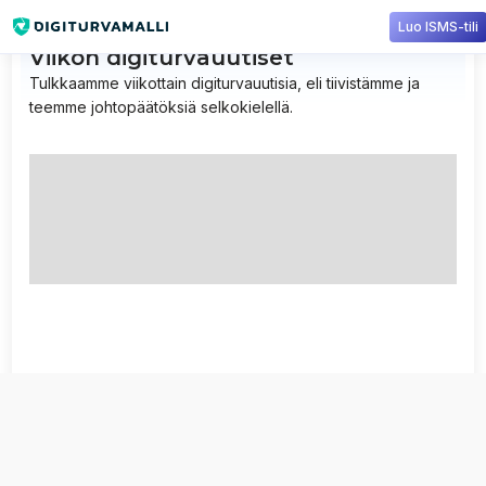
Luo ISMS-tili
Viikon digiturvauutiset
Tulkkaamme viikottain digiturvauutisia, eli tiivistämme ja
teemme johtopäätöksiä selkokielellä.