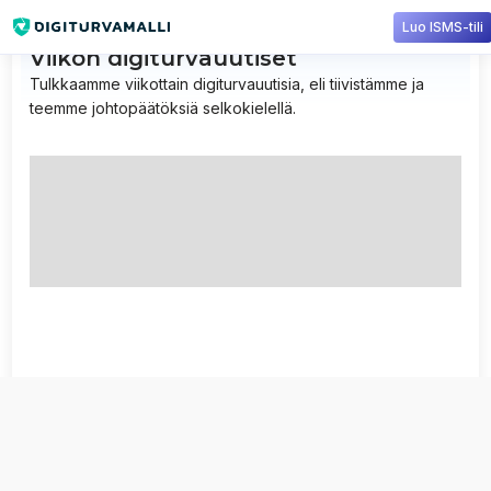
Luo ISMS-tili
Viikon digiturvauutiset
Tulkkaamme viikottain digiturvauutisia, eli tiivistämme ja
teemme johtopäätöksiä selkokielellä.