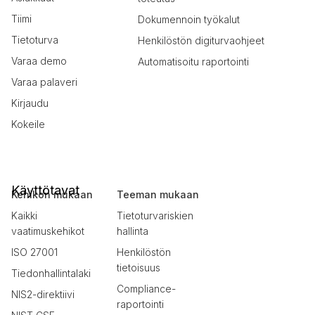
Tiimi
Dokumennoin työkalut
Tietoturva
Henkilöstön digiturvaohjeet
Varaa demo
Automatisoitu raportointi
Varaa palaveri
Kirjaudu
Kokeile
Käyttötavat
Kehikon mukaan
Teeman mukaan
Kaikki
Tietoturvariskien
vaatimuskehikot
hallinta
ISO 27001
Henkilöstön
tietoisuus
Tiedonhallintalaki
Compliance-
NIS2-direktiivi
raportointi