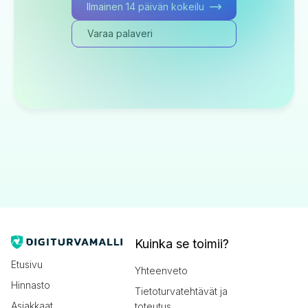
Ilmainen 14 päivän kokeilu
Varaa palaveri
Kuinka se toimii?
Etusivu
Yhteenveto
Hinnasto
Tietoturvatehtävät ja
Asiakkaat
toteutus