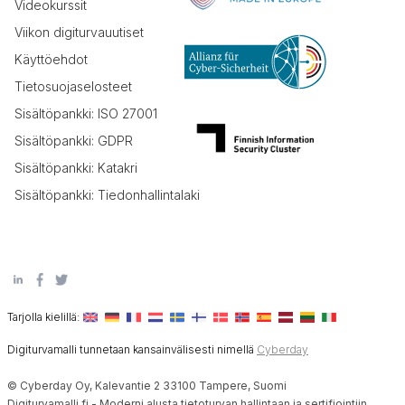
Videokurssit
Viikon digiturvauutiset
Käyttöehdot
Tietosuojaselosteet
Sisältöpankki: ISO 27001
Sisältöpankki: GDPR
Sisältöpankki: Katakri
Sisältöpankki: Tiedonhallintalaki
Tarjolla kielillä:
Digiturvamalli tunnetaan kansainvälisesti nimellä
Cyberday
© Cyberday Oy, Kalevantie 2 33100 Tampere, Suomi
Digiturvamalli.fi - Moderni alusta tietoturvan hallintaan ja sertifiointiin