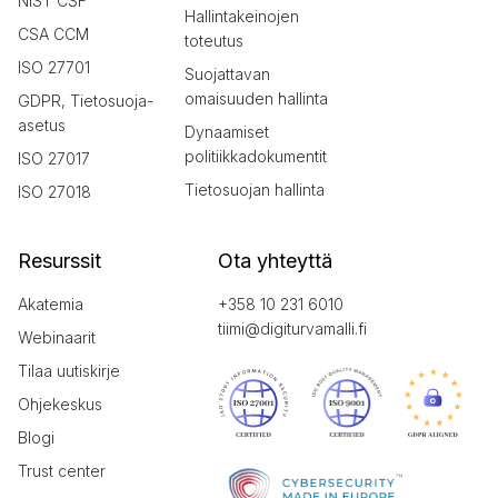
NIST CSF
Hallintakeinojen
CSA CCM
toteutus
ISO 27701
Suojattavan
omaisuuden hallinta
GDPR, Tietosuoja-
asetus
Dynaamiset
politiikkadokumentit
ISO 27017
Tietosuojan hallinta
ISO 27018
Resurssit
Ota yhteyttä
Akatemia
+358 10 231 6010
tiimi@digiturvamalli.fi
Webinaarit
Tilaa uutiskirje
Ohjekeskus
Blogi
Trust center