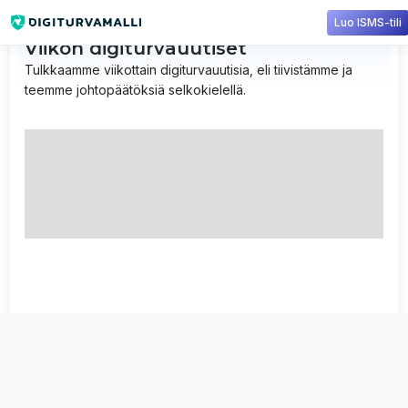
Luo ISMS-tili
Viikon digiturvauutiset
Tulkkaamme viikottain digiturvauutisia, eli tiivistämme ja
teemme johtopäätöksiä selkokielellä.