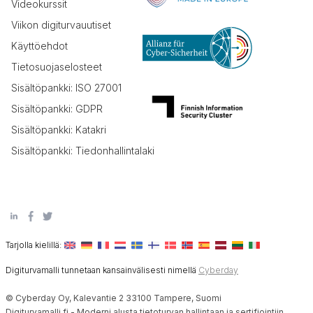
Videokurssit
Viikon digiturvauutiset
Käyttöehdot
Tietosuojaselosteet
Sisältöpankki: ISO 27001
Sisältöpankki: GDPR
Sisältöpankki: Katakri
Sisältöpankki: Tiedonhallintalaki
Tarjolla kielillä:
Digiturvamalli tunnetaan kansainvälisesti nimellä
Cyberday
© Cyberday Oy, Kalevantie 2 33100 Tampere, Suomi
Digiturvamalli.fi - Moderni alusta tietoturvan hallintaan ja sertifiointiin