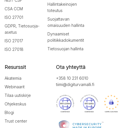
NIST CSF
Hallintakeinojen
CSA CCM
toteutus
ISO 27701
Suojattavan
omaisuuden hallinta
GDPR, Tietosuoja-
asetus
Dynaamiset
politiikkadokumentit
ISO 27017
Tietosuojan hallinta
ISO 27018
Resurssit
Ota yhteyttä
Akatemia
+358 10 231 6010
tiimi@digiturvamalli.fi
Webinaarit
Tilaa uutiskirje
Ohjekeskus
Blogi
Trust center