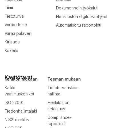
Tiimi
Dokumennoin työkalut
Tietoturva
Henkilöstön digiturvaohjeet
Varaa demo
Automatisoitu raportointi
Varaa palaveri
Kirjaudu
Kokeile
Käyttötavat
Kehikon mukaan
Teeman mukaan
Kaikki
Tietoturvariskien
vaatimuskehikot
hallinta
ISO 27001
Henkilöstön
tietoisuus
Tiedonhallintalaki
Compliance-
NIS2-direktiivi
raportointi