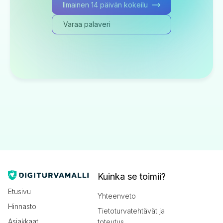
Ilmainen 14 päivän kokeilu
Varaa palaveri
Kuinka se toimii?
Etusivu
Yhteenveto
Hinnasto
Tietoturvatehtävät ja
Asiakkaat
toteutus