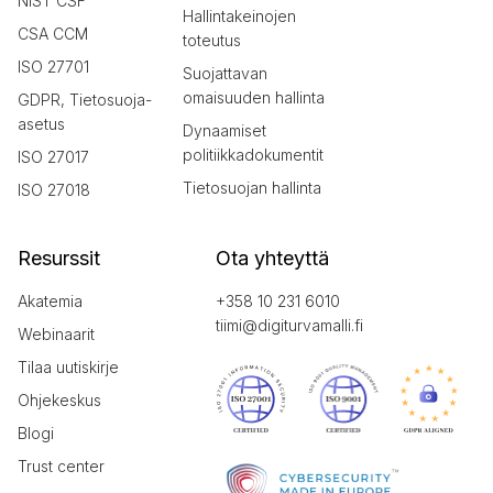
NIST CSF
Hallintakeinojen
CSA CCM
toteutus
ISO 27701
Suojattavan
omaisuuden hallinta
GDPR, Tietosuoja-
asetus
Dynaamiset
politiikkadokumentit
ISO 27017
Tietosuojan hallinta
ISO 27018
Resurssit
Ota yhteyttä
Akatemia
+358 10 231 6010
tiimi@digiturvamalli.fi
Webinaarit
Tilaa uutiskirje
Ohjekeskus
Blogi
Trust center