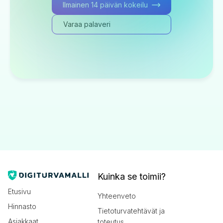
Ilmainen 14 päivän kokeilu
Varaa palaveri
Kuinka se toimii?
Etusivu
Yhteenveto
Hinnasto
Tietoturvatehtävät ja
Asiakkaat
toteutus