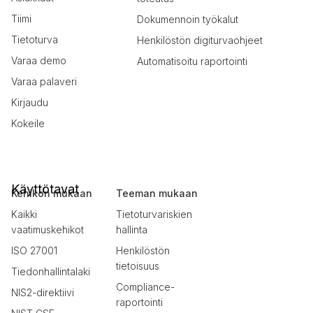
Tiimi
Dokumennoin työkalut
Tietoturva
Henkilöstön digiturvaohjeet
Varaa demo
Automatisoitu raportointi
Varaa palaveri
Kirjaudu
Kokeile
Käyttötavat
Kehikon mukaan
Teeman mukaan
Kaikki
Tietoturvariskien
vaatimuskehikot
hallinta
ISO 27001
Henkilöstön
tietoisuus
Tiedonhallintalaki
Compliance-
NIS2-direktiivi
raportointi