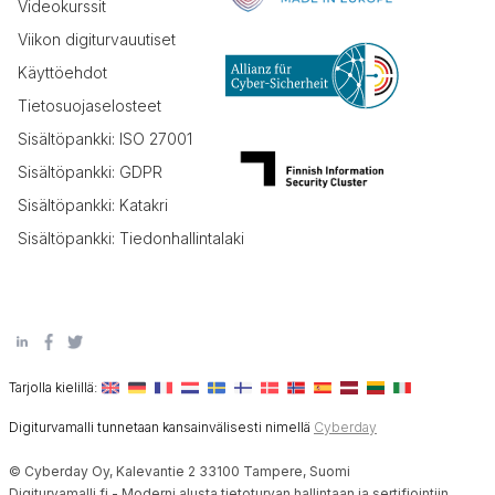
Videokurssit
Viikon digiturvauutiset
Käyttöehdot
Tietosuojaselosteet
Sisältöpankki: ISO 27001
Sisältöpankki: GDPR
Sisältöpankki: Katakri
Sisältöpankki: Tiedonhallintalaki
Tarjolla kielillä:
Digiturvamalli tunnetaan kansainvälisesti nimellä
Cyberday
© Cyberday Oy, Kalevantie 2 33100 Tampere, Suomi
Digiturvamalli.fi - Moderni alusta tietoturvan hallintaan ja sertifiointiin