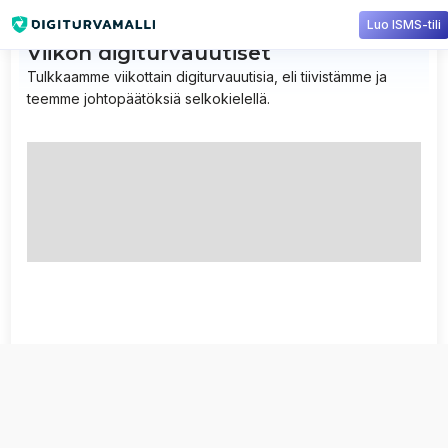
Luo ISMS-tili
Viikon digiturvauutiset
Tulkkaamme viikottain digiturvauutisia, eli tiivistämme ja
teemme johtopäätöksiä selkokielellä.