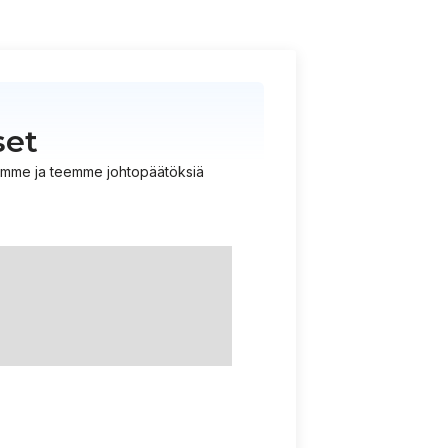
set
istämme ja teemme johtopäätöksiä