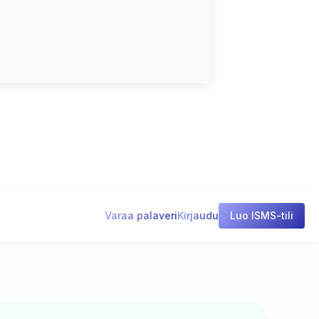
Varaa palaveri
Kirjaudu
Luo ISMS-tili