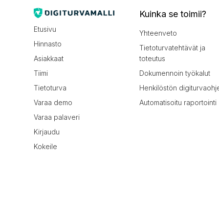
Kuinka se toimii?
Etusivu
Yhteenveto
Hinnasto
Tietoturvatehtävät ja
Asiakkaat
toteutus
Tiimi
Dokumennoin työkalut
Tietoturva
Henkilöstön digiturvaohj
Varaa demo
Automatisoitu raportointi
Varaa palaveri
Kirjaudu
Kokeile