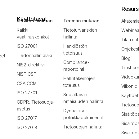
Resurs
Käyttötavat
Kehikon mukaan
Teeman mukaan
Akatemi
Kaikki
Tietoturvariskien
Webinaar
vaatimuskehikot
hallinta
Tilaa uut
ISO 27001
Henkilöstön
Ohjekes
tietoisuus
Tiedonhallintalaki
eet
Blogi
Compliance-
NIS2-direktiivi
Trust ce
raportointi
NIST CSF
Videokur
Hallintakeinojen
CSA CCM
toteutus
Viikon di
ISO 27701
Suojattavan
Käyttöe
omaisuuden hallinta
GDPR, Tietosuoja-
Tietosuo
asetus
Dynaamiset
Sisältöp
politiikkadokumentit
ISO 27017
Sisältöp
Tietosuojan hallinta
ISO 27018
Sisältöpa