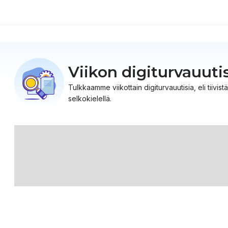
Viikon digiturvauuti
Tulkkaamme viikottain digiturvauutisia, eli tiiv
selkokielellä.