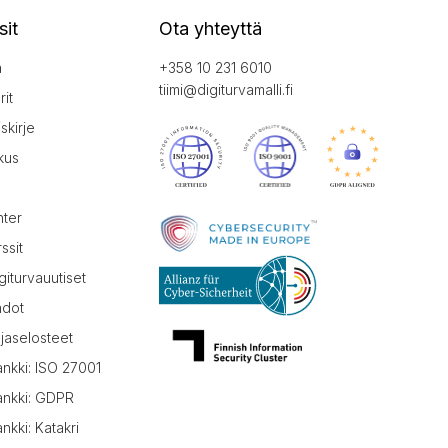
sit
Ota yhteyttä
a
+358 10 231 6010
tiimi@digiturvamalli.fi
it
iskirje
kus
nter
ssit
giturvauutiset
hdot
jaselosteet
ankki: ISO 27001
ankki: GDPR
nkki: Katakri