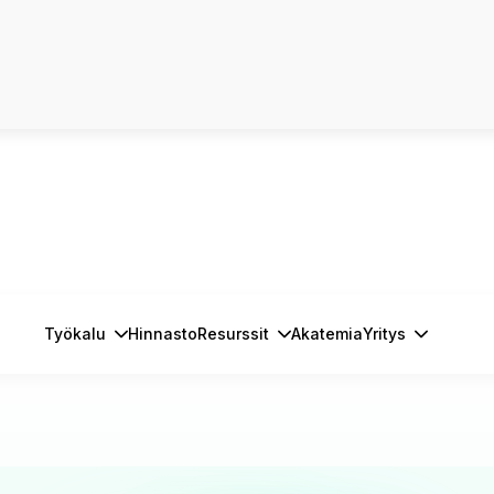
Työkalu
Hinnasto
Resurssit
Akatemia
Yritys