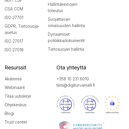
NIST CSF
Hallintakeinojen
CSA CCM
toteutus
ISO 27701
Suojattavan
omaisuuden hallinta
GDPR, Tietosuoja-
asetus
Dynaamiset
politiikkadokumentit
ISO 27017
Tietosuojan hallinta
ISO 27018
Resurssit
Ota yhteyttä
Akatemia
+358 10 231 6010
tiimi@digiturvamalli.fi
Webinaarit
Tilaa uutiskirje
Ohjekeskus
Blogi
Trust center