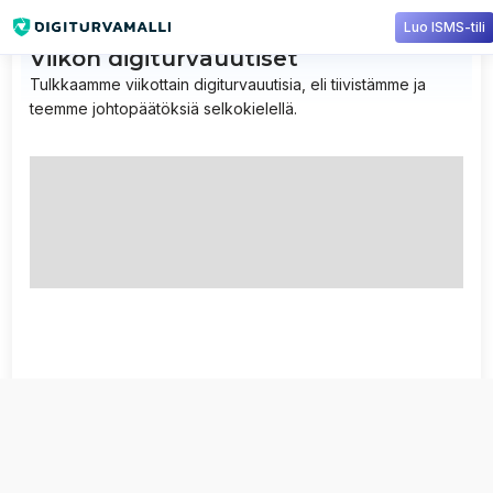
Luo ISMS-tili
Viikon digiturvauutiset
Tulkkaamme viikottain digiturvauutisia, eli tiivistämme ja
teemme johtopäätöksiä selkokielellä.