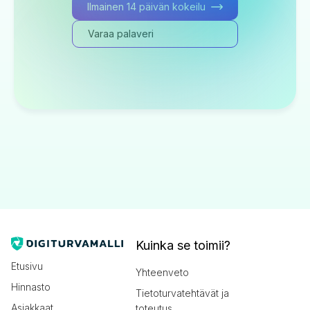
Ilmainen 14 päivän kokeilu
Varaa palaveri
Kuinka se toimii?
Etusivu
Yhteenveto
Hinnasto
Tietoturvatehtävät ja
Asiakkaat
toteutus