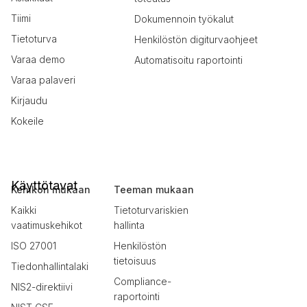
Tiimi
Dokumennoin työkalut
Tietoturva
Henkilöstön digiturvaohjeet
Varaa demo
Automatisoitu raportointi
Varaa palaveri
Kirjaudu
Kokeile
Käyttötavat
Kehikon mukaan
Teeman mukaan
Kaikki
Tietoturvariskien
vaatimuskehikot
hallinta
ISO 27001
Henkilöstön
tietoisuus
Tiedonhallintalaki
Compliance-
NIS2-direktiivi
raportointi