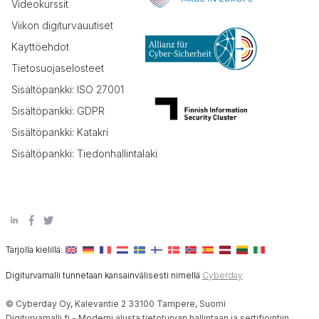
Videokurssit
Viikon digiturvauutiset
Käyttöehdot
Tietosuojaselosteet
Sisältöpankki: ISO 27001
Sisältöpankki: GDPR
Sisältöpankki: Katakri
Sisältöpankki: Tiedonhallintalaki
Tarjolla kielillä:
Digiturvamalli tunnetaan kansainvälisesti nimellä
Cyberday
© Cyberday Oy, Kalevantie 2 33100 Tampere, Suomi
Digiturvamalli.fi - Moderni alusta tietoturvan hallintaan ja sertifiointiin