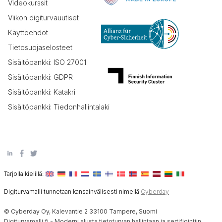
Videokurssit
Viikon digiturvauutiset
Käyttöehdot
Tietosuojaselosteet
Sisältöpankki: ISO 27001
Sisältöpankki: GDPR
Sisältöpankki: Katakri
Sisältöpankki: Tiedonhallintalaki
Tarjolla kielillä:
Digiturvamalli tunnetaan kansainvälisesti nimellä
Cyberday
© Cyberday Oy, Kalevantie 2 33100 Tampere, Suomi
Digiturvamalli.fi - Moderni alusta tietoturvan hallintaan ja sertifiointiin