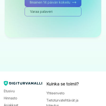
Ilmainen 14 päivän kokeilu
Varaa palaveri
Kuinka se toimii?
Etusivu
Yhteenveto
Hinnasto
Tietoturvatehtävät ja
Asiakkaat
toteutus