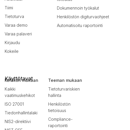
Tiimi
Dokumennoin työkalut
Tietoturva
Henkilöstön digiturvaohjeet
Varaa demo
Automatisoitu raportointi
Varaa palaveri
Kirjaudu
Kokeile
Käyttötavat
Kehikon mukaan
Teeman mukaan
Kaikki
Tietoturvariskien
vaatimuskehikot
hallinta
ISO 27001
Henkilöstön
tietoisuus
Tiedonhallintalaki
Compliance-
NIS2-direktiivi
raportointi