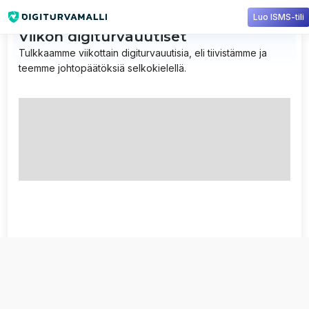
Luo ISMS-tili
Viikon digiturvauutiset
Tulkkaamme viikottain digiturvauutisia, eli tiivistämme ja
teemme johtopäätöksiä selkokielellä.