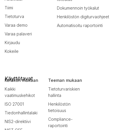
Tiimi
Dokumennoin työkalut
Tietoturva
Henkilöstön digiturvaohjeet
Varaa demo
Automatisoitu raportointi
Varaa palaveri
Kirjaudu
Kokeile
Käyttötavat
Kehikon mukaan
Teeman mukaan
Kaikki
Tietoturvariskien
vaatimuskehikot
hallinta
ISO 27001
Henkilöstön
tietoisuus
Tiedonhallintalaki
Compliance-
NIS2-direktiivi
raportointi