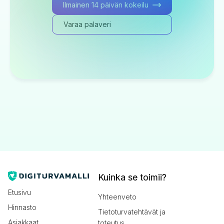
Ilmainen 14 päivän kokeilu
Varaa palaveri
Kuinka se toimii?
Etusivu
Yhteenveto
Hinnasto
Tietoturvatehtävät ja
Asiakkaat
toteutus