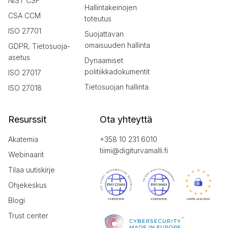
NIST CSF
Hallintakeinojen
CSA CCM
toteutus
ISO 27701
Suojattavan
omaisuuden hallinta
GDPR, Tietosuoja-
asetus
Dynaamiset
politiikkadokumentit
ISO 27017
Tietosuojan hallinta
ISO 27018
Resurssit
Ota yhteyttä
Akatemia
+358 10 231 6010
tiimi@digiturvamalli.fi
Webinaarit
Tilaa uutiskirje
Ohjekeskus
Blogi
Trust center