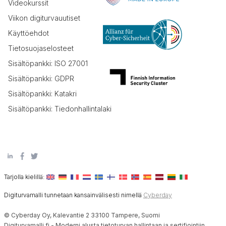
Videokurssit
Viikon digiturvauutiset
Käyttöehdot
Tietosuojaselosteet
Sisältöpankki: ISO 27001
Sisältöpankki: GDPR
Sisältöpankki: Katakri
Sisältöpankki: Tiedonhallintalaki
Tarjolla kielillä:
Digiturvamalli tunnetaan kansainvälisesti nimellä
Cyberday
© Cyberday Oy, Kalevantie 2 33100 Tampere, Suomi
Digiturvamalli.fi - Moderni alusta tietoturvan hallintaan ja sertifiointiin