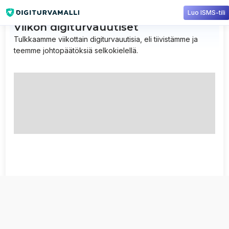
Luo ISMS-tili
Viikon digiturvauutiset
Tulkkaamme viikottain digiturvauutisia, eli tiivistämme ja
teemme johtopäätöksiä selkokielellä.