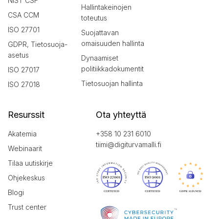
NIST CSF
Hallintakeinojen
CSA CCM
toteutus
ISO 27701
Suojattavan
omaisuuden hallinta
GDPR, Tietosuoja-
asetus
Dynaamiset
politiikkadokumentit
ISO 27017
Tietosuojan hallinta
ISO 27018
Resurssit
Ota yhteyttä
Akatemia
+358 10 231 6010
tiimi@digiturvamalli.fi
Webinaarit
Tilaa uutiskirje
Ohjekeskus
Blogi
Trust center