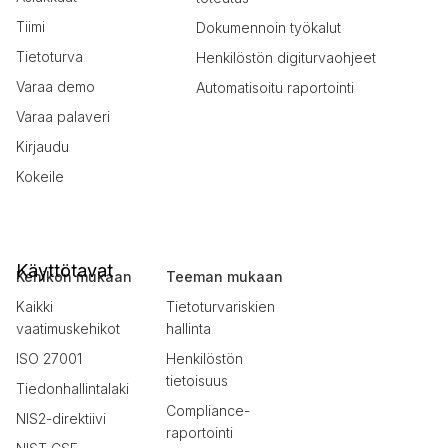
Tiimi
Dokumennoin työkalut
Tietoturva
Henkilöstön digiturvaohjeet
Varaa demo
Automatisoitu raportointi
Varaa palaveri
Kirjaudu
Kokeile
Käyttötavat
Kehikon mukaan
Teeman mukaan
Kaikki
Tietoturvariskien
vaatimuskehikot
hallinta
ISO 27001
Henkilöstön
tietoisuus
Tiedonhallintalaki
Compliance-
NIS2-direktiivi
raportointi