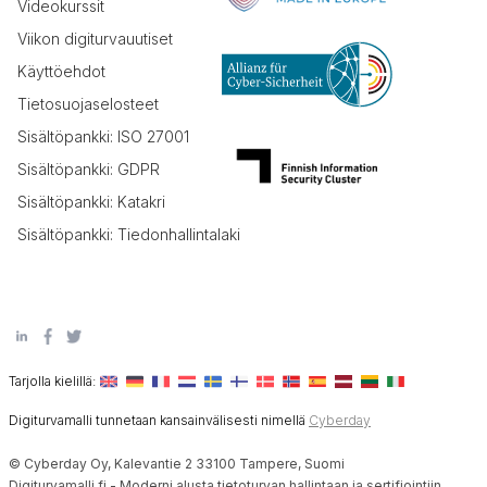
Videokurssit
Viikon digiturvauutiset
Käyttöehdot
Tietosuojaselosteet
Sisältöpankki: ISO 27001
Sisältöpankki: GDPR
Sisältöpankki: Katakri
Sisältöpankki: Tiedonhallintalaki
Tarjolla kielillä:
Digiturvamalli tunnetaan kansainvälisesti nimellä
Cyberday
© Cyberday Oy, Kalevantie 2 33100 Tampere, Suomi
Digiturvamalli.fi - Moderni alusta tietoturvan hallintaan ja sertifiointiin