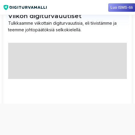
Luo ISMS-tili
Viikon digiturvauutiset
Tulkkaamme viikottain digiturvauutisia, eli tiivistämme ja
teemme johtopäätöksiä selkokielellä.