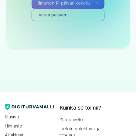
Ilmainen 14 päivän kokeilu
Varaa palaveri
Kuinka se toimii?
Etusivu
Yhteenveto
Hinnasto
Tietoturvatehtävät ja
Asiakkaat
toteutus