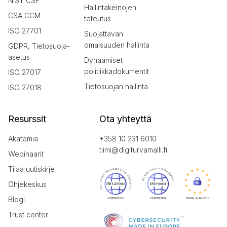
NIST CSF
Hallintakeinojen
CSA CCM
toteutus
ISO 27701
Suojattavan
omaisuuden hallinta
GDPR, Tietosuoja-
asetus
Dynaamiset
politiikkadokumentit
ISO 27017
Tietosuojan hallinta
ISO 27018
Resurssit
Ota yhteyttä
Akatemia
+358 10 231 6010
tiimi@digiturvamalli.fi
Webinaarit
Tilaa uutiskirje
Ohjekeskus
Blogi
Trust center