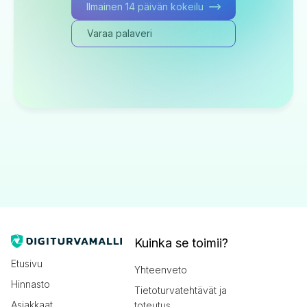
Ilmainen 14 päivän kokeilu
Varaa palaveri
Kuinka se toimii?
Etusivu
Yhteenveto
Hinnasto
Tietoturvatehtävät ja
Asiakkaat
toteutus