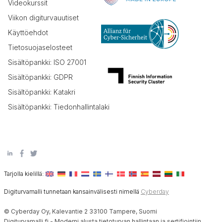
Videokurssit
Viikon digiturvauutiset
Käyttöehdot
Tietosuojaselosteet
Sisältöpankki: ISO 27001
Sisältöpankki: GDPR
Sisältöpankki: Katakri
Sisältöpankki: Tiedonhallintalaki
Tarjolla kielillä:
Digiturvamalli tunnetaan kansainvälisesti nimellä
Cyberday
© Cyberday Oy, Kalevantie 2 33100 Tampere, Suomi
Digiturvamalli.fi - Moderni alusta tietoturvan hallintaan ja sertifiointiin