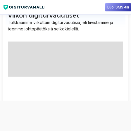
Luo ISMS-tili
Viikon digiturvauutiset
Tulkkaamme viikottain digiturvauutisia, eli tiivistämme ja
teemme johtopäätöksiä selkokielellä.