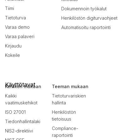
Tiimi
Dokumennoin työkalut
Tietoturva
Henkilöstön digiturvaohjeet
Varaa demo
Automatisoitu raportointi
Varaa palaveri
Kirjaudu
Kokeile
Käyttötavat
Kehikon mukaan
Teeman mukaan
Kaikki
Tietoturvariskien
vaatimuskehikot
hallinta
ISO 27001
Henkilöstön
tietoisuus
Tiedonhallintalaki
Compliance-
NIS2-direktiivi
raportointi