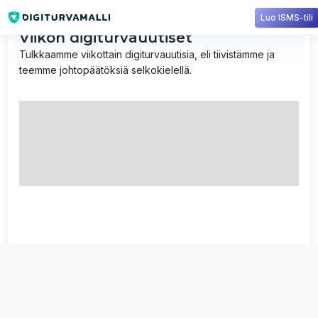
Luo ISMS-tili
Viikon digiturvauutiset
Tulkkaamme viikottain digiturvauutisia, eli tiivistämme ja
teemme johtopäätöksiä selkokielellä.