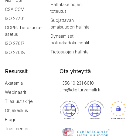
NIST CSF
Hallintakeinojen
CSA CCM
toteutus
ISO 27701
Suojattavan
omaisuuden hallinta
GDPR, Tietosuoja-
asetus
Dynaamiset
politiikkadokumentit
ISO 27017
Tietosuojan hallinta
ISO 27018
Resurssit
Ota yhteyttä
Akatemia
+358 10 231 6010
tiimi@digiturvamalli.fi
Webinaarit
Tilaa uutiskirje
Ohjekeskus
Blogi
Trust center