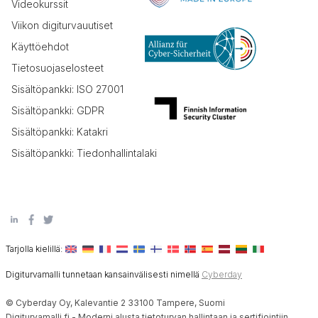
Videokurssit
Viikon digiturvauutiset
Käyttöehdot
Tietosuojaselosteet
Sisältöpankki: ISO 27001
Sisältöpankki: GDPR
Sisältöpankki: Katakri
Sisältöpankki: Tiedonhallintalaki
Tarjolla kielillä:
Digiturvamalli tunnetaan kansainvälisesti nimellä
Cyberday
© Cyberday Oy, Kalevantie 2 33100 Tampere, Suomi
Digiturvamalli.fi - Moderni alusta tietoturvan hallintaan ja sertifiointiin