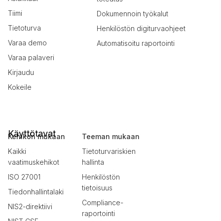
Tiimi
Dokumennoin työkalut
Tietoturva
Henkilöstön digiturvaohjeet
Varaa demo
Automatisoitu raportointi
Varaa palaveri
Kirjaudu
Kokeile
Käyttötavat
Kehikon mukaan
Teeman mukaan
Kaikki
Tietoturvariskien
vaatimuskehikot
hallinta
ISO 27001
Henkilöstön
tietoisuus
Tiedonhallintalaki
Compliance-
NIS2-direktiivi
raportointi