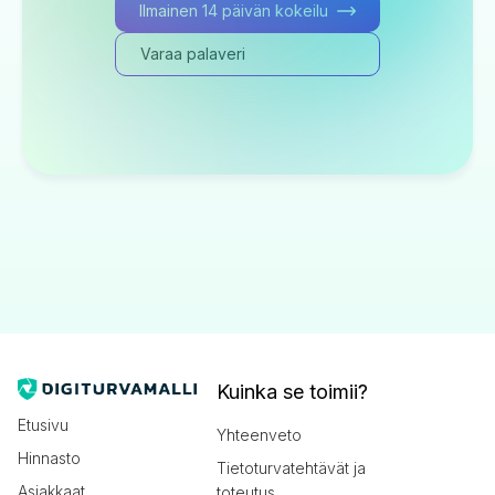
Ilmainen 14 päivän kokeilu
Varaa palaveri
Kuinka se toimii?
Etusivu
Yhteenveto
Hinnasto
Tietoturvatehtävät ja
Asiakkaat
toteutus