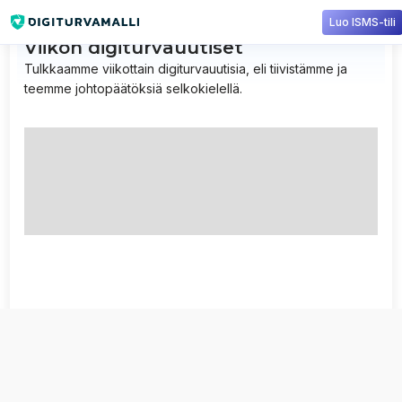
Luo ISMS-tili
Viikon digiturvauutiset
Tulkkaamme viikottain digiturvauutisia, eli tiivistämme ja
teemme johtopäätöksiä selkokielellä.