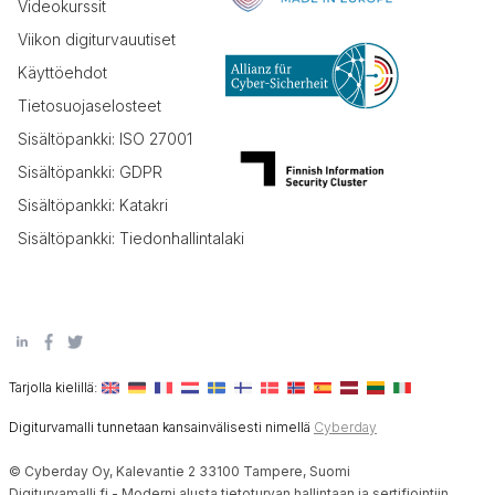
Videokurssit
Viikon digiturvauutiset
Käyttöehdot
Tietosuojaselosteet
Sisältöpankki: ISO 27001
Sisältöpankki: GDPR
Sisältöpankki: Katakri
Sisältöpankki: Tiedonhallintalaki
Tarjolla kielillä:
Digiturvamalli tunnetaan kansainvälisesti nimellä
Cyberday
© Cyberday Oy, Kalevantie 2 33100 Tampere, Suomi
Digiturvamalli.fi - Moderni alusta tietoturvan hallintaan ja sertifiointiin