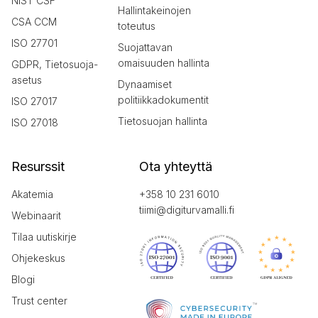
NIST CSF
Hallintakeinojen
CSA CCM
toteutus
ISO 27701
Suojattavan
omaisuuden hallinta
GDPR, Tietosuoja-
asetus
Dynaamiset
politiikkadokumentit
ISO 27017
Tietosuojan hallinta
ISO 27018
Resurssit
Ota yhteyttä
Akatemia
+358 10 231 6010
tiimi@digiturvamalli.fi
Webinaarit
Tilaa uutiskirje
Ohjekeskus
Blogi
Trust center