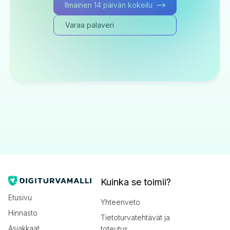
Ilmainen 14 päivän kokeilu
Varaa palaveri
Kuinka se toimii?
Etusivu
Yhteenveto
Hinnasto
Tietoturvatehtävät ja
Asiakkaat
toteutus