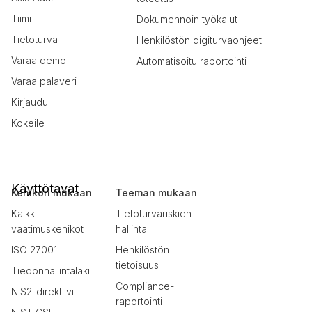
Tiimi
Dokumennoin työkalut
Tietoturva
Henkilöstön digiturvaohjeet
Varaa demo
Automatisoitu raportointi
Varaa palaveri
Kirjaudu
Kokeile
Käyttötavat
Kehikon mukaan
Teeman mukaan
Kaikki
Tietoturvariskien
vaatimuskehikot
hallinta
ISO 27001
Henkilöstön
tietoisuus
Tiedonhallintalaki
Compliance-
NIS2-direktiivi
raportointi