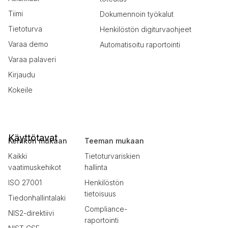
Tiimi
Dokumennoin työkalut
Tietoturva
Henkilöstön digiturvaohjeet
Varaa demo
Automatisoitu raportointi
Varaa palaveri
Kirjaudu
Kokeile
Käyttötavat
Kehikon mukaan
Teeman mukaan
Kaikki
Tietoturvariskien
vaatimuskehikot
hallinta
ISO 27001
Henkilöstön
tietoisuus
Tiedonhallintalaki
Compliance-
NIS2-direktiivi
raportointi