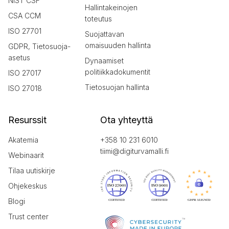
NIST CSF
Hallintakeinojen
CSA CCM
toteutus
ISO 27701
Suojattavan
omaisuuden hallinta
GDPR, Tietosuoja-
asetus
Dynaamiset
politiikkadokumentit
ISO 27017
Tietosuojan hallinta
ISO 27018
Resurssit
Ota yhteyttä
Akatemia
+358 10 231 6010
tiimi@digiturvamalli.fi
Webinaarit
Tilaa uutiskirje
Ohjekeskus
Blogi
Trust center