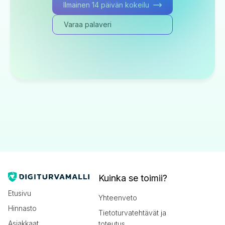
Ilmainen 14 päivän kokeilu
Varaa palaveri
Kuinka se toimii?
Etusivu
Yhteenveto
Hinnasto
Tietoturvatehtävät ja
Asiakkaat
toteutus