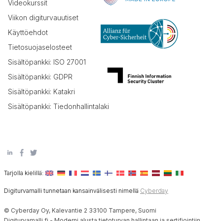
Videokurssit
Viikon digiturvauutiset
Käyttöehdot
Tietosuojaselosteet
Sisältöpankki: ISO 27001
Sisältöpankki: GDPR
Sisältöpankki: Katakri
Sisältöpankki: Tiedonhallintalaki
Tarjolla kielillä:
Digiturvamalli tunnetaan kansainvälisesti nimellä
Cyberday
© Cyberday Oy, Kalevantie 2 33100 Tampere, Suomi
Digiturvamalli.fi - Moderni alusta tietoturvan hallintaan ja sertifiointiin