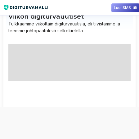
Luo ISMS-tili
Viikon digiturvauutiset
Tulkkaamme viikottain digiturvauutisia, eli tiivistämme ja
teemme johtopäätöksiä selkokielellä.