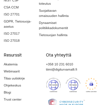
NIST CSF
toteutus
CSA CCM
Suojattavan
ISO 27701
omaisuuden hallinta
GDPR, Tietosuoja-
Dynaamiset
asetus
politiikkadokumentit
ISO 27017
Tietosuojan hallinta
ISO 27018
Resurssit
Ota yhteyttä
Akatemia
+358 10 231 6010
tiimi@digiturvamalli.fi
Webinaarit
Tilaa uutiskirje
Ohjekeskus
Blogi
Trust center