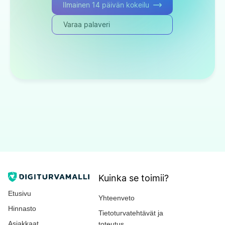
Ilmainen 14 päivän kokeilu
Varaa palaveri
Kuinka se toimii?
Etusivu
Yhteenveto
Hinnasto
Tietoturvatehtävät ja
Asiakkaat
toteutus