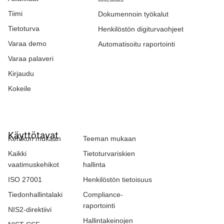
Tiimi
Dokumennoin työkalut
Tietoturva
Henkilöstön digiturvaohjeet
Varaa demo
Automatisoitu raportointi
Varaa palaveri
Kirjaudu
Kokeile
Käyttötavat
Kehikon mukaan
Teeman mukaan
Kaikki
Tietoturvariskien
vaatimuskehikot
hallinta
ISO 27001
Henkilöstön tietoisuus
Tiedonhallintalaki
Compliance-
raportointi
NIS2-direktiivi
Hallintakeinojen