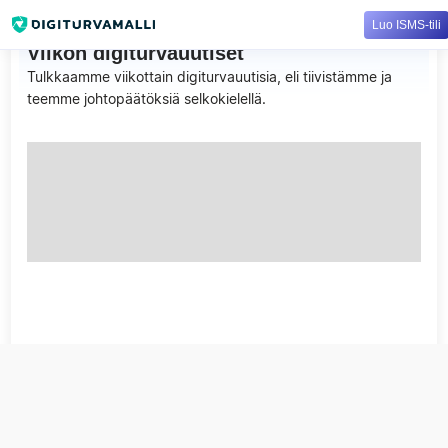
Luo ISMS-tili
Viikon digiturvauutiset
Tulkkaamme viikottain digiturvauutisia, eli tiivistämme ja
teemme johtopäätöksiä selkokielellä.