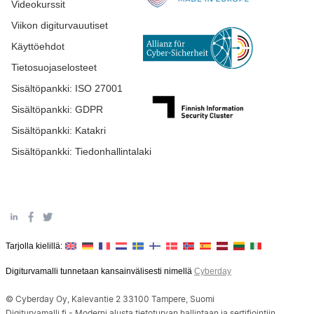
Videokurssit
Viikon digiturvauutiset
Käyttöehdot
Tietosuojaselosteet
Sisältöpankki: ISO 27001
Sisältöpankki: GDPR
Sisältöpankki: Katakri
Sisältöpankki: Tiedonhallintalaki
Tarjolla kielillä:
Digiturvamalli tunnetaan kansainvälisesti nimellä
Cyberday
© Cyberday Oy, Kalevantie 2 33100 Tampere, Suomi
Digiturvamalli.fi - Moderni alusta tietoturvan hallintaan ja sertifiointiin