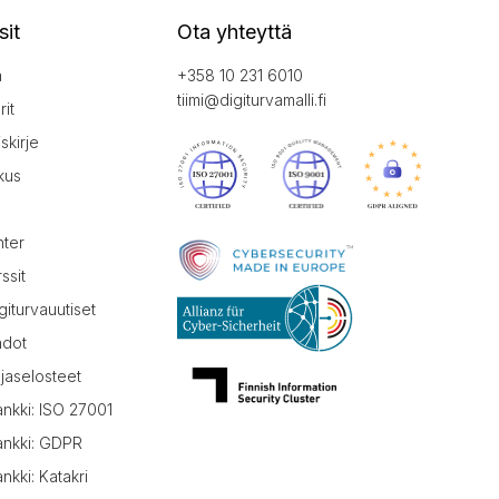
sit
Ota yhteyttä
a
+358 10 231 6010
tiimi@digiturvamalli.fi
it
iskirje
kus
nter
ssit
giturvauutiset
hdot
jaselosteet
ankki: ISO 27001
ankki: GDPR
nkki: Katakri