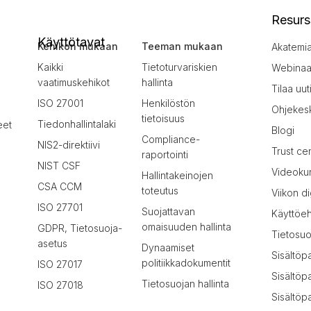
Resurs
Käyttötavat
Kehikon mukaan
Teeman mukaan
Akatemi
Kaikki
Tietoturvariskien
Webinaar
vaatimuskehikot
hallinta
Tilaa uut
ISO 27001
Henkilöstön
Ohjekes
tietoisuus
Tiedonhallintalaki
eet
Blogi
Compliance-
NIS2-direktiivi
Trust ce
raportointi
NIST CSF
Videokur
Hallintakeinojen
CSA CCM
toteutus
Viikon di
ISO 27701
Suojattavan
Käyttöe
omaisuuden hallinta
GDPR, Tietosuoja-
Tietosuo
asetus
Dynaamiset
Sisältöp
politiikkadokumentit
ISO 27017
Sisältöp
Tietosuojan hallinta
ISO 27018
Sisältöpa