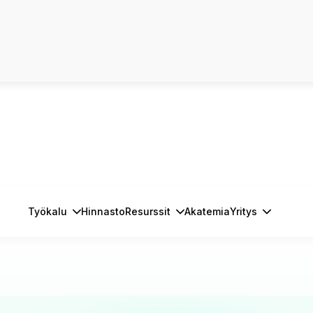
Työkalu
Hinnasto
Resurssit
Akatemia
Yritys