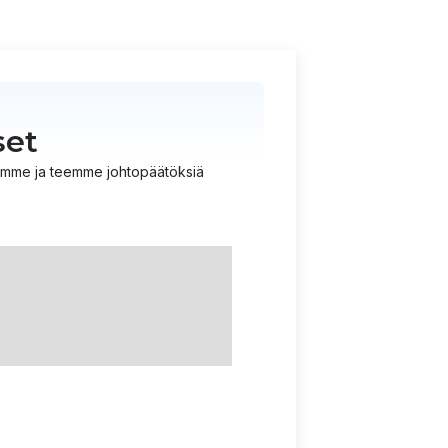
set
istämme ja teemme johtopäätöksiä