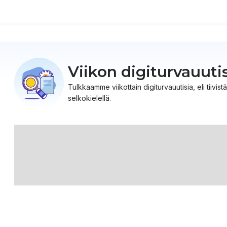
Viikon digiturvauuti
Tulkkaamme viikottain digiturvauutisia, eli tiiv
selkokielellä.