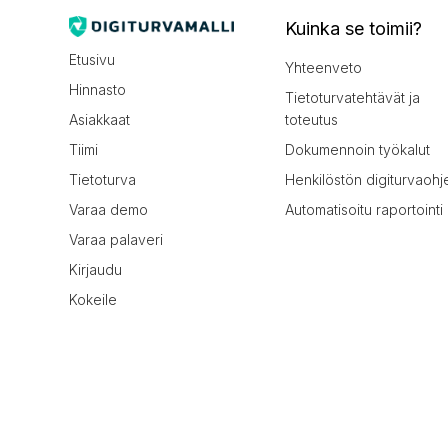
Kuinka se toimii?
Etusivu
Yhteenveto
Hinnasto
Tietoturvatehtävät ja
Asiakkaat
toteutus
Tiimi
Dokumennoin työkalut
Tietoturva
Henkilöstön digiturvaohj
Varaa demo
Automatisoitu raportointi
Varaa palaveri
Kirjaudu
Kokeile