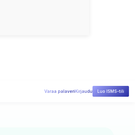
Varaa palaveri
Kirjaudu
Luo ISMS-tili