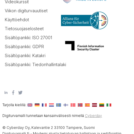
Videokurssit
Viikon digiturvauutiset
Käyttöehdot
Tietosuojaselosteet
Sisältöpankki: ISO 27001
Sisältöpankki: GDPR
Sisältöpankki: Katakri
Sisältöpankki: Tiedonhallintalaki
Tarjolla kielillä:
Digiturvamalli tunnetaan kansainvälisesti nimellä
Cyberday
© Cyberday Oy, Kalevantie 2 33100 Tampere, Suomi
Digiturvamalli.fi - Moderni alusta tietoturvan hallintaan ja sertifiointiin