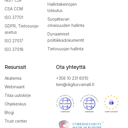
NIST CSF
Hallintakeinojen
CSA CCM
toteutus
ISO 27701
Suojattavan
omaisuuden hallinta
GDPR, Tietosuoja-
asetus
Dynaamiset
politiikkadokumentit
ISO 27017
Tietosuojan hallinta
ISO 27018
Resurssit
Ota yhteyttä
Akatemia
+358 10 231 6010
tiimi@digiturvamalli.fi
Webinaarit
Tilaa uutiskirje
Ohjekeskus
Blogi
Trust center