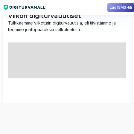
Luo ISMS-tili
Viikon digiturvauutiset
Tulkkaamme viikottain digiturvauutisia, eli tiivistämme ja
teemme johtopäätöksiä selkokielellä.