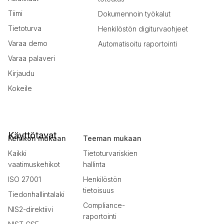
Tiimi
Dokumennoin työkalut
Tietoturva
Henkilöstön digiturvaohjeet
Varaa demo
Automatisoitu raportointi
Varaa palaveri
Kirjaudu
Kokeile
Käyttötavat
Kehikon mukaan
Teeman mukaan
Kaikki
Tietoturvariskien
vaatimuskehikot
hallinta
ISO 27001
Henkilöstön
tietoisuus
Tiedonhallintalaki
Compliance-
NIS2-direktiivi
raportointi