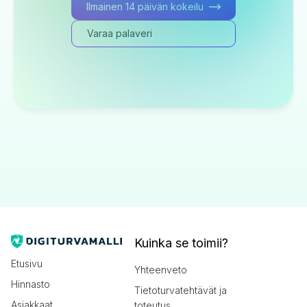
Ilmainen 14 päivän kokeilu
Varaa palaveri
Kuinka se toimii?
Etusivu
Yhteenveto
Hinnasto
Tietoturvatehtävät ja
Asiakkaat
toteutus