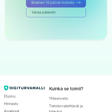
Ilmainen 14 päivän kokeilu
Varaa palaveri
Kuinka se toimii?
Etusivu
Yhteenveto
Hinnasto
Tietoturvatehtävät ja
Asiakkaat
toteutus