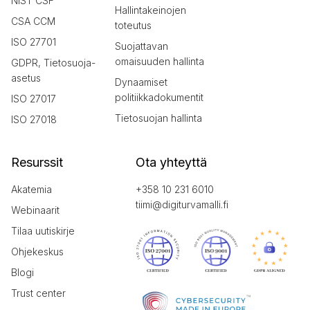
NIST CSF
Hallintakeinojen
CSA CCM
toteutus
ISO 27701
Suojattavan
omaisuuden hallinta
GDPR, Tietosuoja-
asetus
Dynaamiset
politiikkadokumentit
ISO 27017
Tietosuojan hallinta
ISO 27018
Resurssit
Ota yhteyttä
Akatemia
+358 10 231 6010
tiimi@digiturvamalli.fi
Webinaarit
Tilaa uutiskirje
Ohjekeskus
Blogi
Trust center