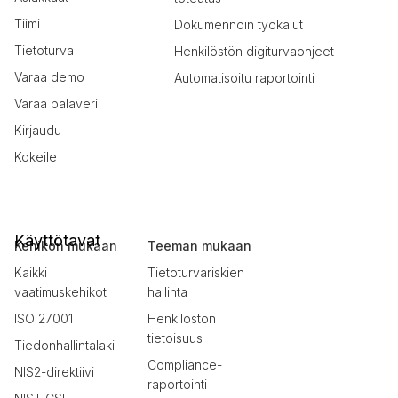
Tiimi
Dokumennoin työkalut
Tietoturva
Henkilöstön digiturvaohjeet
Varaa demo
Automatisoitu raportointi
Varaa palaveri
Kirjaudu
Kokeile
Käyttötavat
Kehikon mukaan
Teeman mukaan
Kaikki
Tietoturvariskien
vaatimuskehikot
hallinta
ISO 27001
Henkilöstön
tietoisuus
Tiedonhallintalaki
Compliance-
NIS2-direktiivi
raportointi