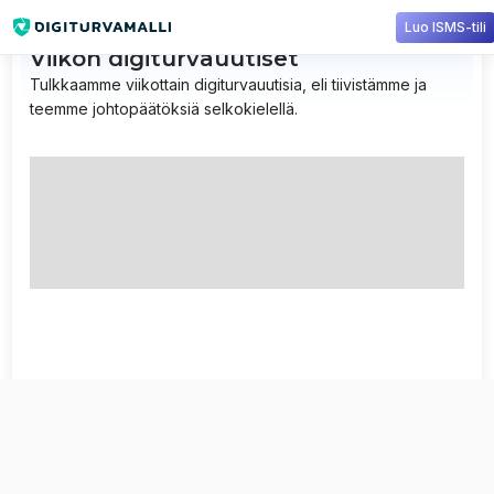
Luo ISMS-tili
Viikon digiturvauutiset
Tulkkaamme viikottain digiturvauutisia, eli tiivistämme ja
teemme johtopäätöksiä selkokielellä.