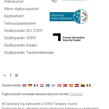
Videokurssit
Viikon digiturvauutiset
Käyttöehdot
Tietosuojaselosteet
Sisältöpankki: ISO 27001
Sisältöpankki: GDPR
Sisältöpankki: Katakri
Sisältöpankki: Tiedonhallintalaki
Tarjolla kielillä:
Digiturvamalli tunnetaan kansainvälisesti nimellä
Cyberday
© Cyberday Oy, Kalevantie 2 33100 Tampere, Suomi
Digiturvamalli.fi - Moderni alusta tietoturvan hallintaan ja sertifiointiin