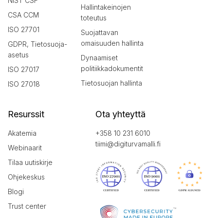
NIST CSF
Hallintakeinojen
CSA CCM
toteutus
ISO 27701
Suojattavan
omaisuuden hallinta
GDPR, Tietosuoja-
asetus
Dynaamiset
politiikkadokumentit
ISO 27017
Tietosuojan hallinta
ISO 27018
Resurssit
Ota yhteyttä
Akatemia
+358 10 231 6010
tiimi@digiturvamalli.fi
Webinaarit
Tilaa uutiskirje
Ohjekeskus
Blogi
Trust center