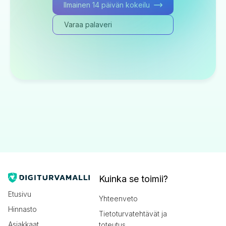
Ilmainen 14 päivän kokeilu
Varaa palaveri
Kuinka se toimii?
Etusivu
Yhteenveto
Hinnasto
Tietoturvatehtävät ja
Asiakkaat
toteutus