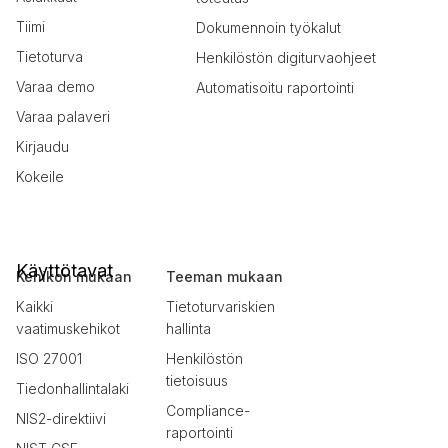
Tiimi
Dokumennoin työkalut
Tietoturva
Henkilöstön digiturvaohjeet
Varaa demo
Automatisoitu raportointi
Varaa palaveri
Kirjaudu
Kokeile
Käyttötavat
Kehikon mukaan
Teeman mukaan
Kaikki
Tietoturvariskien
vaatimuskehikot
hallinta
ISO 27001
Henkilöstön
tietoisuus
Tiedonhallintalaki
Compliance-
NIS2-direktiivi
raportointi