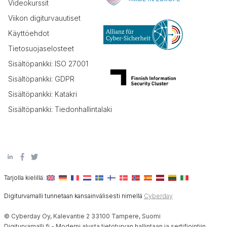
Videokurssit
Viikon digiturvauutiset
Käyttöehdot
Tietosuojaselosteet
Sisältöpankki: ISO 27001
Sisältöpankki: GDPR
Sisältöpankki: Katakri
Sisältöpankki: Tiedonhallintalaki
Tarjolla kielillä:
Digiturvamalli tunnetaan kansainvälisesti nimellä
Cyberday
© Cyberday Oy, Kalevantie 2 33100 Tampere, Suomi
Digiturvamalli.fi - Moderni alusta tietoturvan hallintaan ja sertifiointiin