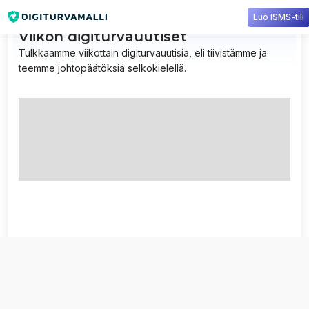
Luo ISMS-tili
Viikon digiturvauutiset
Tulkkaamme viikottain digiturvauutisia, eli tiivistämme ja
teemme johtopäätöksiä selkokielellä.