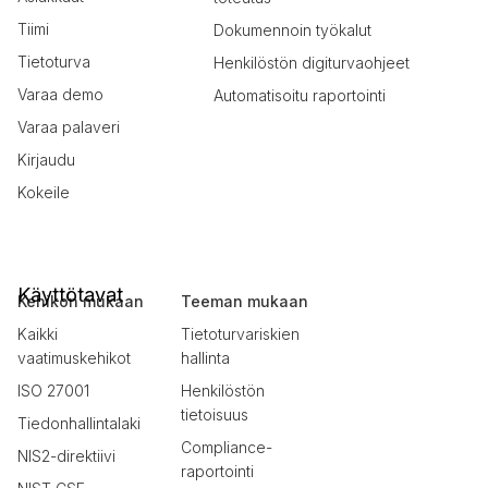
Tiimi
Dokumennoin työkalut
Tietoturva
Henkilöstön digiturvaohjeet
Varaa demo
Automatisoitu raportointi
Varaa palaveri
Kirjaudu
Kokeile
Käyttötavat
Kehikon mukaan
Teeman mukaan
Kaikki
Tietoturvariskien
vaatimuskehikot
hallinta
ISO 27001
Henkilöstön
tietoisuus
Tiedonhallintalaki
Compliance-
NIS2-direktiivi
raportointi