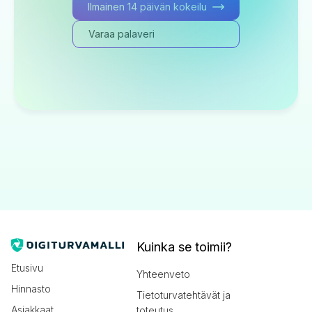
Ilmainen 14 päivän kokeilu
Varaa palaveri
Kuinka se toimii?
Etusivu
Yhteenveto
Hinnasto
Tietoturvatehtävät ja
Asiakkaat
toteutus