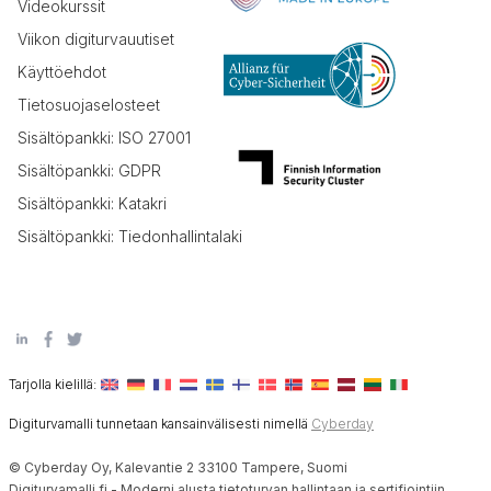
Videokurssit
Viikon digiturvauutiset
Käyttöehdot
Tietosuojaselosteet
Sisältöpankki: ISO 27001
Sisältöpankki: GDPR
Sisältöpankki: Katakri
Sisältöpankki: Tiedonhallintalaki
Tarjolla kielillä:
Digiturvamalli tunnetaan kansainvälisesti nimellä
Cyberday
© Cyberday Oy, Kalevantie 2 33100 Tampere, Suomi
Digiturvamalli.fi - Moderni alusta tietoturvan hallintaan ja sertifiointiin