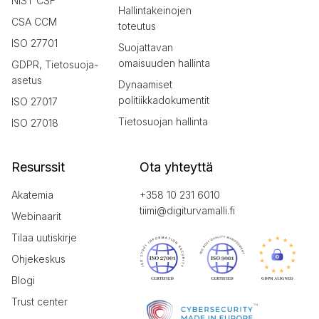
NIST CSF
Hallintakeinojen
CSA CCM
toteutus
ISO 27701
Suojattavan
omaisuuden hallinta
GDPR, Tietosuoja-
asetus
Dynaamiset
politiikkadokumentit
ISO 27017
Tietosuojan hallinta
ISO 27018
Resurssit
Ota yhteyttä
Akatemia
+358 10 231 6010
tiimi@digiturvamalli.fi
Webinaarit
Tilaa uutiskirje
Ohjekeskus
Blogi
Trust center