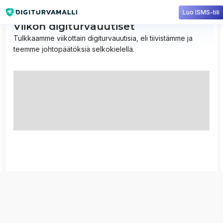
Luo ISMS-tili
Viikon digiturvauutiset
Tulkkaamme viikottain digiturvauutisia, eli tiivistämme ja
teemme johtopäätöksiä selkokielellä.