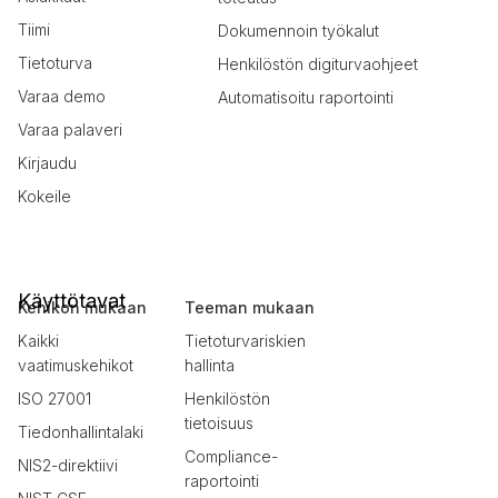
Tiimi
Dokumennoin työkalut
Tietoturva
Henkilöstön digiturvaohjeet
Varaa demo
Automatisoitu raportointi
Varaa palaveri
Kirjaudu
Kokeile
Käyttötavat
Kehikon mukaan
Teeman mukaan
Kaikki
Tietoturvariskien
vaatimuskehikot
hallinta
ISO 27001
Henkilöstön
tietoisuus
Tiedonhallintalaki
Compliance-
NIS2-direktiivi
raportointi