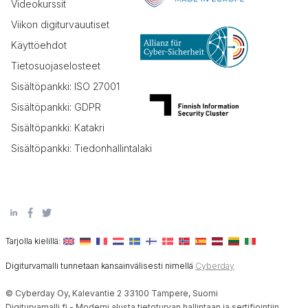
Videokurssit
Viikon digiturvauutiset
Käyttöehdot
Tietosuojaselosteet
Sisältöpankki: ISO 27001
Sisältöpankki: GDPR
Sisältöpankki: Katakri
Sisältöpankki: Tiedonhallintalaki
Tarjolla kielillä:
Digiturvamalli tunnetaan kansainvälisesti nimellä
Cyberday
© Cyberday Oy, Kalevantie 2 33100 Tampere, Suomi
Digiturvamalli.fi - Moderni alusta tietoturvan hallintaan ja sertifiointiin