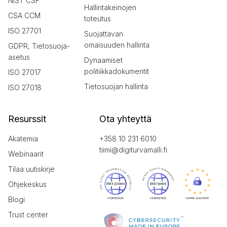
NIST CSF
Hallintakeinojen
CSA CCM
toteutus
ISO 27701
Suojattavan
omaisuuden hallinta
GDPR, Tietosuoja-
asetus
Dynaamiset
politiikkadokumentit
ISO 27017
Tietosuojan hallinta
ISO 27018
Resurssit
Ota yhteyttä
Akatemia
+358 10 231 6010
tiimi@digiturvamalli.fi
Webinaarit
Tilaa uutiskirje
Ohjekeskus
Blogi
Trust center