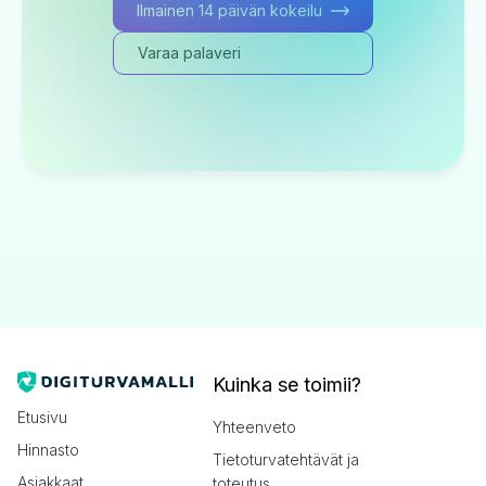
Ilmainen 14 päivän kokeilu
Varaa palaveri
Kuinka se toimii?
Etusivu
Yhteenveto
Hinnasto
Tietoturvatehtävät ja
Asiakkaat
toteutus