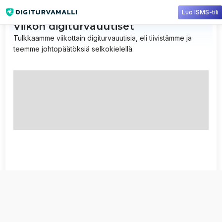
Luo ISMS-tili
Viikon digiturvauutiset
Tulkkaamme viikottain digiturvauutisia, eli tiivistämme ja
teemme johtopäätöksiä selkokielellä.