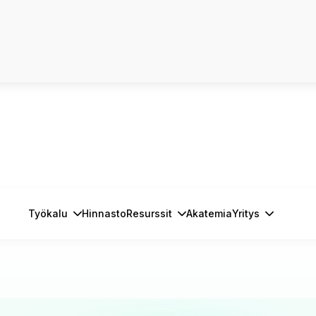
Työkalu
Hinnasto
Resurssit
Akatemia
Yritys