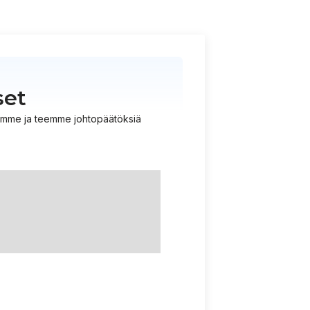
set
istämme ja teemme johtopäätöksiä