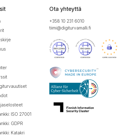
sit
Ota yhteyttä
a
+358 10 231 6010
tiimi@digiturvamalli.fi
it
iskirje
kus
nter
ssit
giturvauutiset
hdot
jaselosteet
ankki: ISO 27001
ankki: GDPR
nkki: Katakri