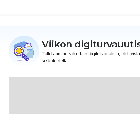
Viikon digiturvauuti
Tulkkaamme viikottain digiturvauutisia, eli tiiv
selkokielellä.