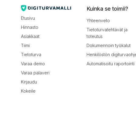
Kuinka se toimii?
Etusivu
Yhteenveto
Hinnasto
Tietoturvatehtävät ja
Asiakkaat
toteutus
Tiimi
Dokumennoin työkalut
Tietoturva
Henkilöstön digiturvaohj
Varaa demo
Automatisoitu raportointi
Varaa palaveri
Kirjaudu
Kokeile