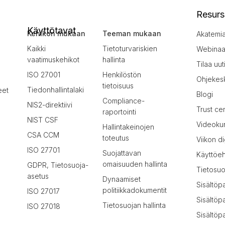
Resurs
Käyttötavat
Kehikon mukaan
Teeman mukaan
Akatemi
Kaikki
Tietoturvariskien
Webinaar
vaatimuskehikot
hallinta
Tilaa uut
ISO 27001
Henkilöstön
Ohjekes
tietoisuus
Tiedonhallintalaki
eet
Blogi
Compliance-
NIS2-direktiivi
Trust ce
raportointi
NIST CSF
Videokur
Hallintakeinojen
CSA CCM
toteutus
Viikon di
ISO 27701
Suojattavan
Käyttöe
omaisuuden hallinta
GDPR, Tietosuoja-
Tietosuo
asetus
Dynaamiset
Sisältöp
politiikkadokumentit
ISO 27017
Sisältöp
Tietosuojan hallinta
ISO 27018
Sisältöpa