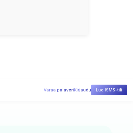
Varaa palaveri
Kirjaudu
Luo ISMS-tili