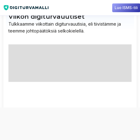
Luo ISMS-tili
Viikon digiturvauutiset
Tulkkaamme viikottain digiturvauutisia, eli tiivistämme ja
teemme johtopäätöksiä selkokielellä.