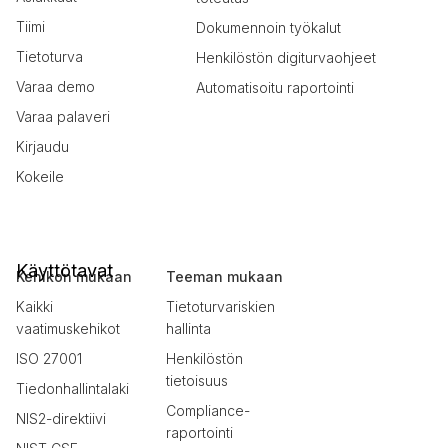
Tiimi
Dokumennoin työkalut
Tietoturva
Henkilöstön digiturvaohjeet
Varaa demo
Automatisoitu raportointi
Varaa palaveri
Kirjaudu
Kokeile
Käyttötavat
Kehikon mukaan
Teeman mukaan
Kaikki
Tietoturvariskien
vaatimuskehikot
hallinta
ISO 27001
Henkilöstön
tietoisuus
Tiedonhallintalaki
Compliance-
NIS2-direktiivi
raportointi