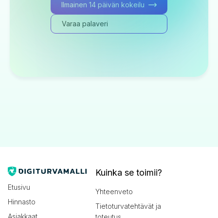
Ilmainen 14 päivän kokeilu
Varaa palaveri
Kuinka se toimii?
Etusivu
Yhteenveto
Hinnasto
Tietoturvatehtävät ja
Asiakkaat
toteutus