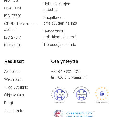
NIST CSF
Hallintakeinojen
CSA CCM
toteutus
ISO 27701
Suojattavan
omaisuuden hallinta
GDPR, Tietosuoja-
asetus
Dynaamiset
politiikkadokumentit
ISO 27017
Tietosuojan hallinta
ISO 27018
Resurssit
Ota yhteyttä
Akatemia
+358 10 231 6010
tiimi@digiturvamalli.fi
Webinaarit
Tilaa uutiskirje
Ohjekeskus
Blogi
Trust center