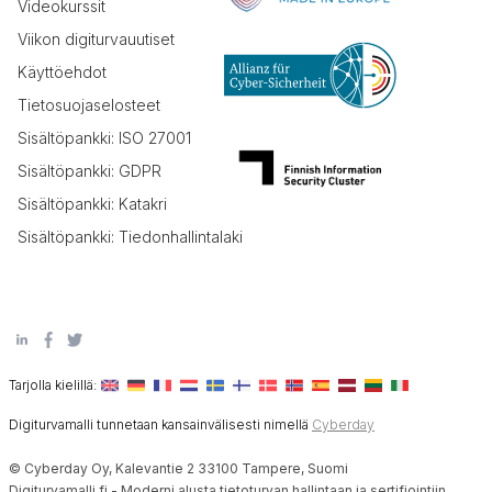
Videokurssit
Viikon digiturvauutiset
Käyttöehdot
Tietosuojaselosteet
Sisältöpankki: ISO 27001
Sisältöpankki: GDPR
Sisältöpankki: Katakri
Sisältöpankki: Tiedonhallintalaki
Tarjolla kielillä:
Digiturvamalli tunnetaan kansainvälisesti nimellä
Cyberday
© Cyberday Oy, Kalevantie 2 33100 Tampere, Suomi
Digiturvamalli.fi - Moderni alusta tietoturvan hallintaan ja sertifiointiin