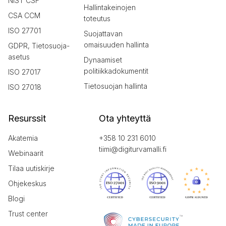
NIST CSF
Hallintakeinojen
CSA CCM
toteutus
ISO 27701
Suojattavan
omaisuuden hallinta
GDPR, Tietosuoja-
asetus
Dynaamiset
politiikkadokumentit
ISO 27017
Tietosuojan hallinta
ISO 27018
Resurssit
Ota yhteyttä
Akatemia
+358 10 231 6010
tiimi@digiturvamalli.fi
Webinaarit
Tilaa uutiskirje
Ohjekeskus
Blogi
Trust center