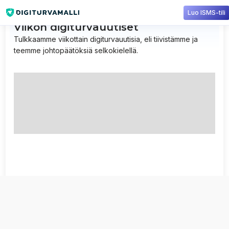
Luo ISMS-tili
Viikon digiturvauutiset
Tulkkaamme viikottain digiturvauutisia, eli tiivistämme ja
teemme johtopäätöksiä selkokielellä.