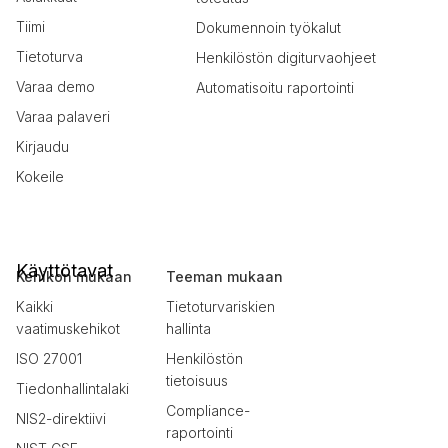
Tiimi
Dokumennoin työkalut
Tietoturva
Henkilöstön digiturvaohjeet
Varaa demo
Automatisoitu raportointi
Varaa palaveri
Kirjaudu
Kokeile
Käyttötavat
Kehikon mukaan
Teeman mukaan
Kaikki
Tietoturvariskien
vaatimuskehikot
hallinta
ISO 27001
Henkilöstön
tietoisuus
Tiedonhallintalaki
Compliance-
NIS2-direktiivi
raportointi