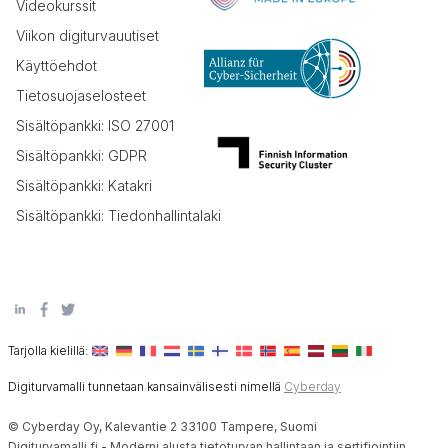
Videokurssit
Viikon digiturvauutiset
Käyttöehdot
Tietosuojaselosteet
Sisältöpankki: ISO 27001
Sisältöpankki: GDPR
Sisältöpankki: Katakri
Sisältöpankki: Tiedonhallintalaki
Tarjolla kielillä:
Digiturvamalli tunnetaan kansainvälisesti nimellä
Cyberday
© Cyberday Oy, Kalevantie 2 33100 Tampere, Suomi
Digiturvamalli.fi - Moderni alusta tietoturvan hallintaan ja sertifiointiin