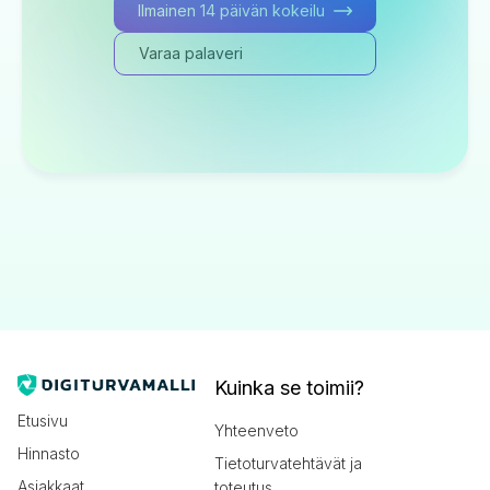
Ilmainen 14 päivän kokeilu
Varaa palaveri
Kuinka se toimii?
Etusivu
Yhteenveto
Hinnasto
Tietoturvatehtävät ja
Asiakkaat
toteutus