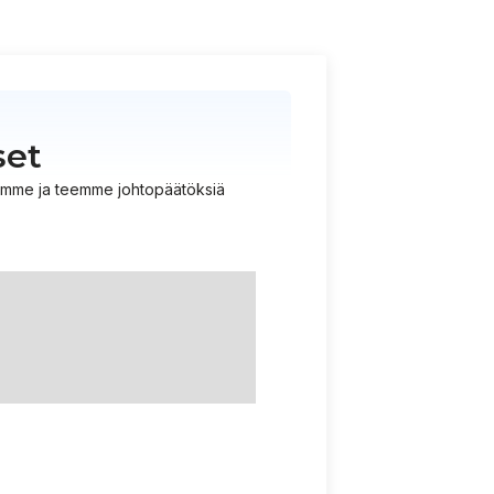
set
istämme ja teemme johtopäätöksiä