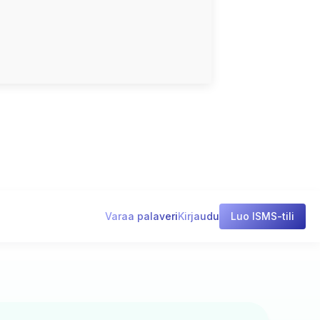
Varaa palaveri
Kirjaudu
Luo ISMS-tili