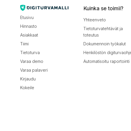
Kuinka se toimii?
Etusivu
Yhteenveto
Hinnasto
Tietoturvatehtävät ja
Asiakkaat
toteutus
Tiimi
Dokumennoin työkalut
Tietoturva
Henkilöstön digiturvaohj
Varaa demo
Automatisoitu raportointi
Varaa palaveri
Kirjaudu
Kokeile