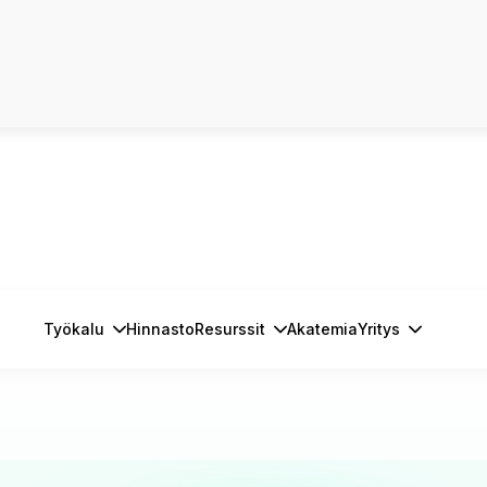
Työkalu
Hinnasto
Resurssit
Akatemia
Yritys