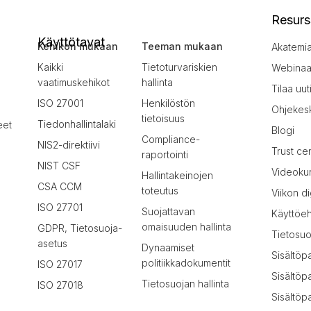
Resurs
Käyttötavat
Kehikon mukaan
Teeman mukaan
Akatemi
Kaikki
Tietoturvariskien
Webinaar
vaatimuskehikot
hallinta
Tilaa uut
ISO 27001
Henkilöstön
Ohjekes
tietoisuus
Tiedonhallintalaki
eet
Blogi
Compliance-
NIS2-direktiivi
Trust ce
raportointi
NIST CSF
Videokur
Hallintakeinojen
CSA CCM
toteutus
Viikon di
ISO 27701
Suojattavan
Käyttöe
omaisuuden hallinta
GDPR, Tietosuoja-
Tietosuo
asetus
Dynaamiset
Sisältöp
politiikkadokumentit
ISO 27017
Sisältöp
Tietosuojan hallinta
ISO 27018
Sisältöpa