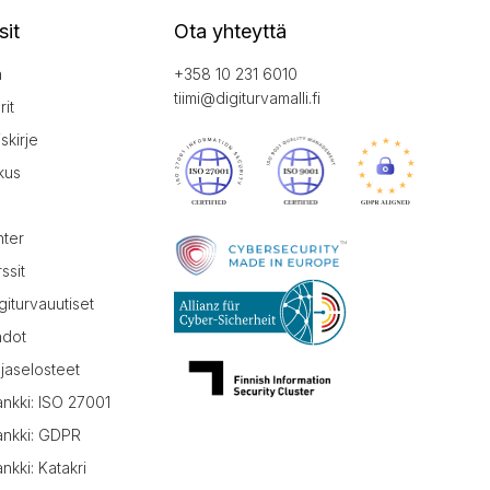
sit
Ota yhteyttä
a
+358 10 231 6010
tiimi@digiturvamalli.fi
it
iskirje
kus
nter
ssit
giturvauutiset
hdot
jaselosteet
ankki: ISO 27001
ankki: GDPR
nkki: Katakri