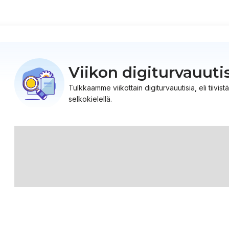
Viikon digiturvauuti
Tulkkaamme viikottain digiturvauutisia, eli tiiv
selkokielellä.