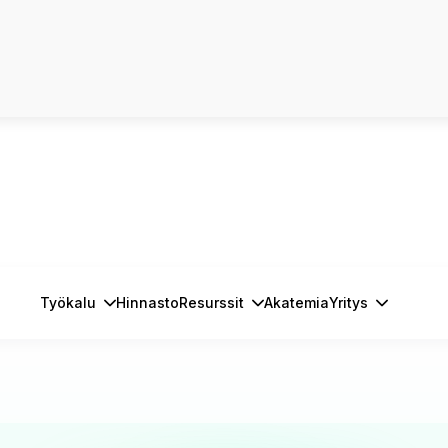
Työkalu
Hinnasto
Resurssit
Akatemia
Yritys