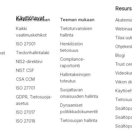
Resurs
Käyttötavat
Kehikon mukaan
Teeman mukaan
Akatemi
Kaikki
Tietoturvariskien
Webinaar
vaatimuskehikot
hallinta
Tilaa uut
ISO 27001
Henkilöstön
Ohjekes
tietoisuus
Tiedonhallintalaki
eet
Blogi
Compliance-
NIS2-direktiivi
Trust ce
raportointi
NIST CSF
Videokur
Hallintakeinojen
CSA CCM
toteutus
Viikon di
ISO 27701
Suojattavan
Käyttöe
omaisuuden hallinta
GDPR, Tietosuoja-
Tietosuo
asetus
Dynaamiset
Sisältöp
politiikkadokumentit
ISO 27017
Sisältöp
Tietosuojan hallinta
ISO 27018
Sisältöpa