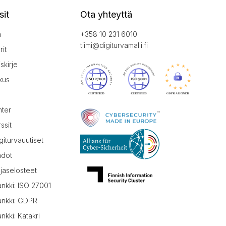
sit
Ota yhteyttä
a
+358 10 231 6010
tiimi@digiturvamalli.fi
it
iskirje
kus
nter
ssit
giturvauutiset
hdot
jaselosteet
ankki: ISO 27001
ankki: GDPR
nkki: Katakri