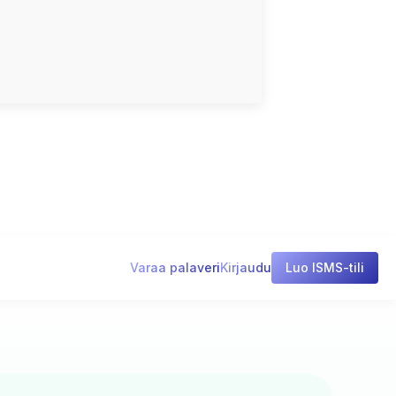
Varaa palaveri
Kirjaudu
Luo ISMS-tili