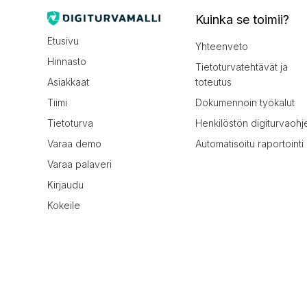
Kuinka se toimii?
Etusivu
Yhteenveto
Hinnasto
Tietoturvatehtävät ja
Asiakkaat
toteutus
Tiimi
Dokumennoin työkalut
Tietoturva
Henkilöstön digiturvaohj
Varaa demo
Automatisoitu raportointi
Varaa palaveri
Kirjaudu
Kokeile