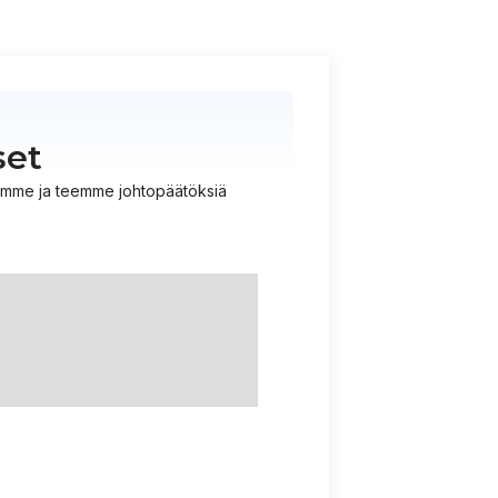
set
istämme ja teemme johtopäätöksiä