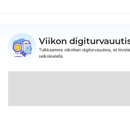
Viikon digiturvauuti
Tulkkaamme viikottain digiturvauutisia, eli tiiv
selkokielellä.