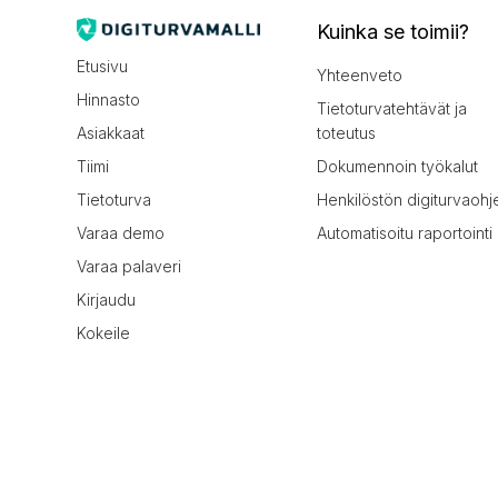
Kuinka se toimii?
Etusivu
Yhteenveto
Hinnasto
Tietoturvatehtävät ja
Asiakkaat
toteutus
Tiimi
Dokumennoin työkalut
Tietoturva
Henkilöstön digiturvaohj
Varaa demo
Automatisoitu raportointi
Varaa palaveri
Kirjaudu
Kokeile