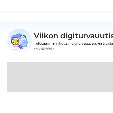
Viikon digiturvauuti
Tulkkaamme viikottain digiturvauutisia, eli tiiv
selkokielellä.