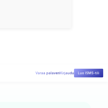
Varaa palaveri
Kirjaudu
Luo ISMS-tili