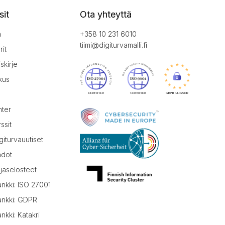
sit
Ota yhteyttä
a
+358 10 231 6010
tiimi@digiturvamalli.fi
it
iskirje
kus
nter
ssit
giturvauutiset
hdot
jaselosteet
ankki: ISO 27001
ankki: GDPR
nkki: Katakri