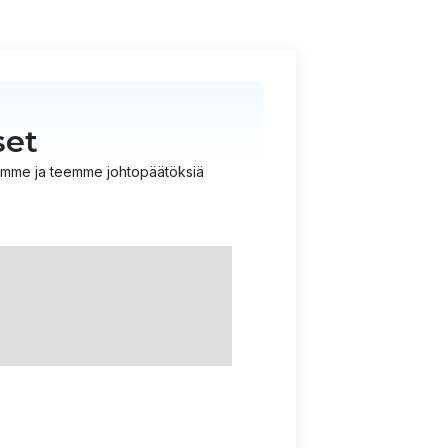
set
istämme ja teemme johtopäätöksiä