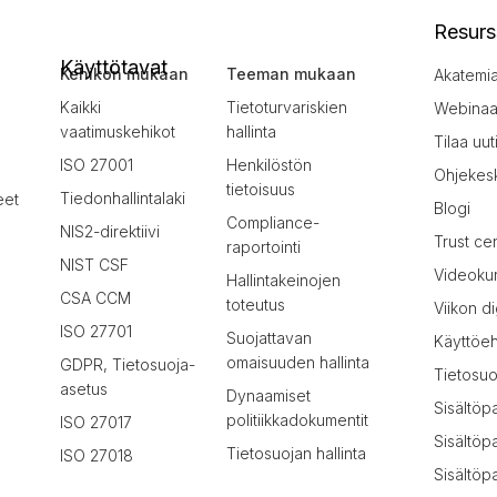
Resurs
Käyttötavat
Kehikon mukaan
Teeman mukaan
Akatemi
Kaikki
Tietoturvariskien
Webinaar
vaatimuskehikot
hallinta
Tilaa uut
ISO 27001
Henkilöstön
Ohjekes
tietoisuus
Tiedonhallintalaki
eet
Blogi
Compliance-
NIS2-direktiivi
Trust ce
raportointi
NIST CSF
Videokur
Hallintakeinojen
CSA CCM
toteutus
Viikon di
ISO 27701
Suojattavan
Käyttöe
omaisuuden hallinta
GDPR, Tietosuoja-
Tietosuo
asetus
Dynaamiset
Sisältöp
politiikkadokumentit
ISO 27017
Sisältöp
Tietosuojan hallinta
ISO 27018
Sisältöpa