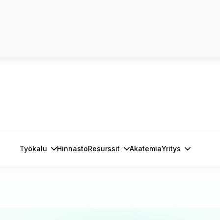
Työkalu
Hinnasto
Resurssit
Akatemia
Yritys