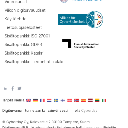
Videokurssit
Viikon digiturvauutiset
Käyttöehdot
Tietosuojaselosteet
Sisältöpankki: ISO 27001
Sisältöpankki: GDPR
Sisältöpankki: Katakri
Sisältöpankki: Tiedonhallintalaki
Tarjolla kielillä:
Digiturvamalli tunnetaan kansainvälisesti nimellä
Cyberday
© Cyberday Oy, Kalevantie 2 33100 Tampere, Suomi
Digiturvamalli.fi - Moderni alusta tietoturvan hallintaan ja sertifiointiin