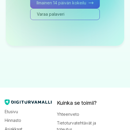
Ilmainen 14 päivän kokeilu
Varaa palaveri
Kuinka se toimii?
Etusivu
Yhteenveto
Hinnasto
Tietoturvatehtävät ja
Asiakkaat
toteutus