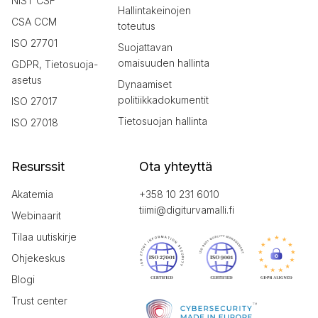
NIST CSF
Hallintakeinojen
CSA CCM
toteutus
ISO 27701
Suojattavan
omaisuuden hallinta
GDPR, Tietosuoja-
asetus
Dynaamiset
politiikkadokumentit
ISO 27017
Tietosuojan hallinta
ISO 27018
Resurssit
Ota yhteyttä
Akatemia
+358 10 231 6010
tiimi@digiturvamalli.fi
Webinaarit
Tilaa uutiskirje
Ohjekeskus
Blogi
Trust center