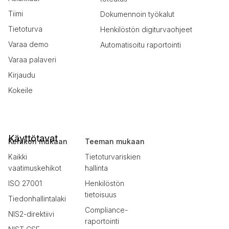
Tiimi
Dokumennoin työkalut
Tietoturva
Henkilöstön digiturvaohjeet
Varaa demo
Automatisoitu raportointi
Varaa palaveri
Kirjaudu
Kokeile
Käyttötavat
Kehikon mukaan
Teeman mukaan
Kaikki
Tietoturvariskien
vaatimuskehikot
hallinta
ISO 27001
Henkilöstön
tietoisuus
Tiedonhallintalaki
Compliance-
NIS2-direktiivi
raportointi