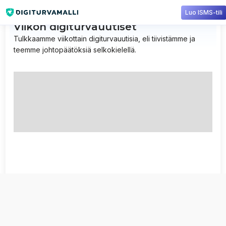
Luo ISMS-tili
Viikon digiturvauutiset
Tulkkaamme viikottain digiturvauutisia, eli tiivistämme ja
teemme johtopäätöksiä selkokielellä.