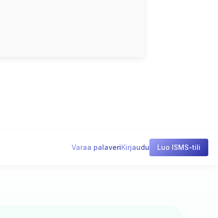
Varaa palaveri
Kirjaudu
Luo ISMS-tili