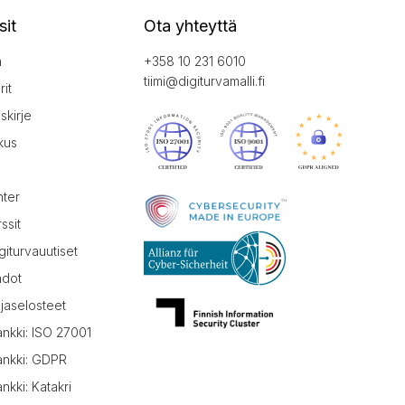
sit
Ota yhteyttä
a
+358 10 231 6010
tiimi@digiturvamalli.fi
it
iskirje
kus
nter
ssit
giturvauutiset
hdot
jaselosteet
ankki: ISO 27001
ankki: GDPR
nkki: Katakri