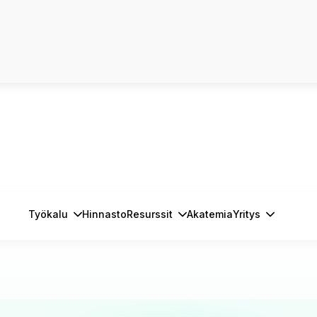
Työkalu
Hinnasto
Resurssit
Akatemia
Yritys