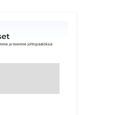
set
istämme ja teemme johtopäätöksiä