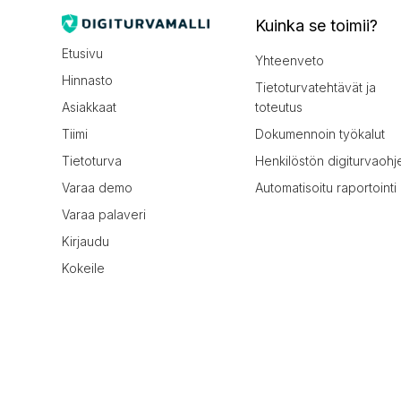
Kuinka se toimii?
Etusivu
Yhteenveto
Hinnasto
Tietoturvatehtävät ja
Asiakkaat
toteutus
Tiimi
Dokumennoin työkalut
Tietoturva
Henkilöstön digiturvaohj
Varaa demo
Automatisoitu raportointi
Varaa palaveri
Kirjaudu
Kokeile