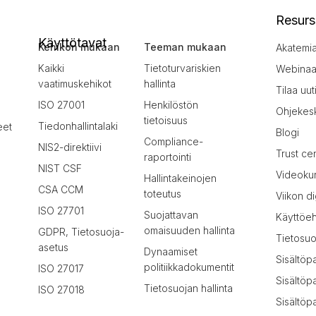
Resurs
Käyttötavat
Kehikon mukaan
Teeman mukaan
Akatemi
Kaikki
Tietoturvariskien
Webinaar
vaatimuskehikot
hallinta
Tilaa uut
ISO 27001
Henkilöstön
Ohjekes
tietoisuus
Tiedonhallintalaki
eet
Blogi
Compliance-
NIS2-direktiivi
Trust ce
raportointi
NIST CSF
Videokur
Hallintakeinojen
CSA CCM
toteutus
Viikon di
ISO 27701
Suojattavan
Käyttöe
omaisuuden hallinta
GDPR, Tietosuoja-
Tietosuo
asetus
Dynaamiset
Sisältöp
politiikkadokumentit
ISO 27017
Sisältöp
Tietosuojan hallinta
ISO 27018
Sisältöpa