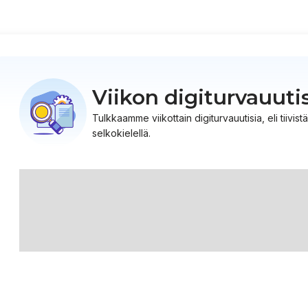
Viikon digiturvauuti
Tulkkaamme viikottain digiturvauutisia, eli tiiv
selkokielellä.