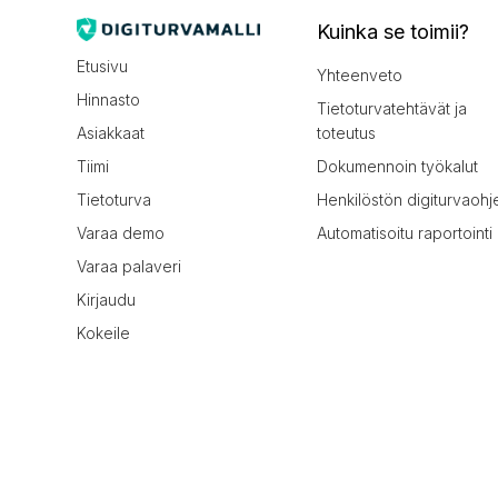
Kuinka se toimii?
Etusivu
Yhteenveto
Hinnasto
Tietoturvatehtävät ja
Asiakkaat
toteutus
Tiimi
Dokumennoin työkalut
Tietoturva
Henkilöstön digiturvaohj
Varaa demo
Automatisoitu raportointi
Varaa palaveri
Kirjaudu
Kokeile