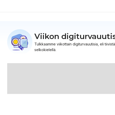
Viikon digiturvauuti
Tulkkaamme viikottain digiturvauutisia, eli tiiv
selkokielellä.