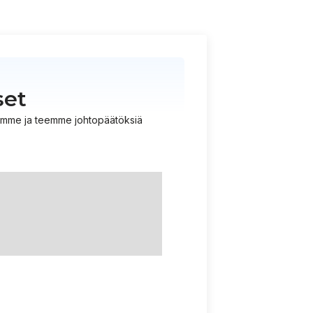
set
istämme ja teemme johtopäätöksiä