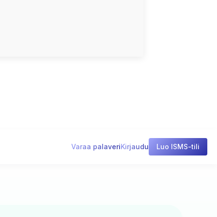
Varaa palaveri
Kirjaudu
Luo ISMS-tili