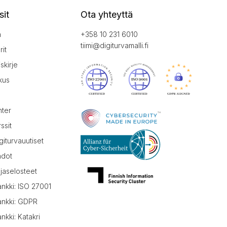
sit
Ota yhteyttä
a
+358 10 231 6010
tiimi@digiturvamalli.fi
it
iskirje
kus
nter
ssit
giturvauutiset
hdot
jaselosteet
ankki: ISO 27001
ankki: GDPR
nkki: Katakri