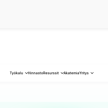
Työkalu
Hinnasto
Resurssit
Akatemia
Yritys