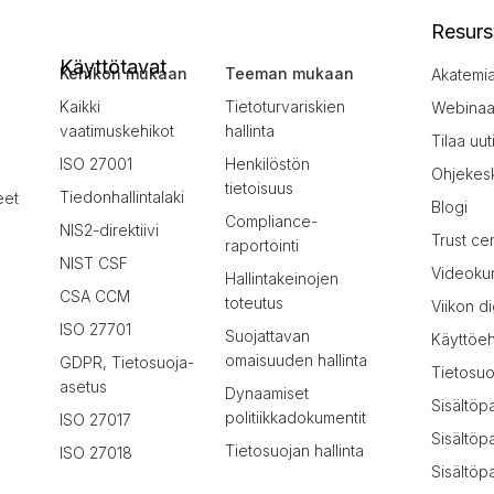
Resurs
Käyttötavat
Kehikon mukaan
Teeman mukaan
Akatemi
Kaikki
Tietoturvariskien
Webinaar
vaatimuskehikot
hallinta
Tilaa uut
ISO 27001
Henkilöstön
Ohjekes
tietoisuus
Tiedonhallintalaki
eet
Blogi
Compliance-
NIS2-direktiivi
Trust ce
raportointi
NIST CSF
Videokur
Hallintakeinojen
CSA CCM
toteutus
Viikon di
ISO 27701
Suojattavan
Käyttöe
omaisuuden hallinta
GDPR, Tietosuoja-
Tietosuo
asetus
Dynaamiset
Sisältöp
politiikkadokumentit
ISO 27017
Sisältöp
Tietosuojan hallinta
ISO 27018
Sisältöpa