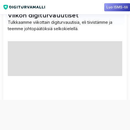
Luo ISMS-tili
Viikon digiturvauutiset
Tulkkaamme viikottain digiturvauutisia, eli tiivistämme ja
teemme johtopäätöksiä selkokielellä.