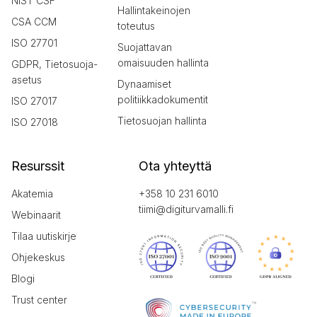
NIST CSF
Hallintakeinojen
CSA CCM
toteutus
ISO 27701
Suojattavan
omaisuuden hallinta
GDPR, Tietosuoja-
asetus
Dynaamiset
politiikkadokumentit
ISO 27017
Tietosuojan hallinta
ISO 27018
Resurssit
Ota yhteyttä
Akatemia
+358 10 231 6010
tiimi@digiturvamalli.fi
Webinaarit
Tilaa uutiskirje
Ohjekeskus
Blogi
Trust center