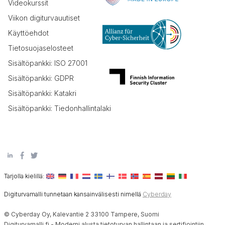
Videokurssit
Viikon digiturvauutiset
Käyttöehdot
Tietosuojaselosteet
Sisältöpankki: ISO 27001
Sisältöpankki: GDPR
Sisältöpankki: Katakri
Sisältöpankki: Tiedonhallintalaki
Tarjolla kielillä:
Digiturvamalli tunnetaan kansainvälisesti nimellä
Cyberday
© Cyberday Oy, Kalevantie 2 33100 Tampere, Suomi
Digiturvamalli.fi - Moderni alusta tietoturvan hallintaan ja sertifiointiin