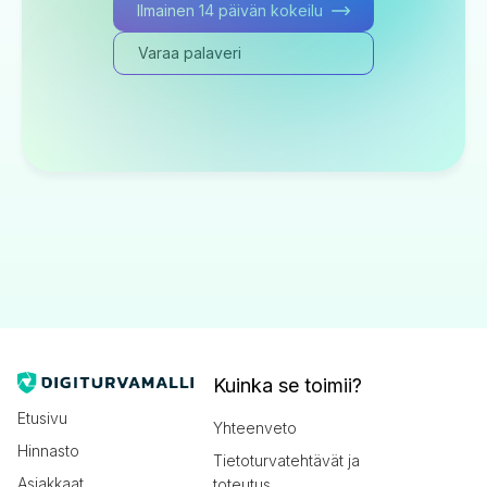
Ilmainen 14 päivän kokeilu
Varaa palaveri
Kuinka se toimii?
Etusivu
Yhteenveto
Hinnasto
Tietoturvatehtävät ja
Asiakkaat
toteutus