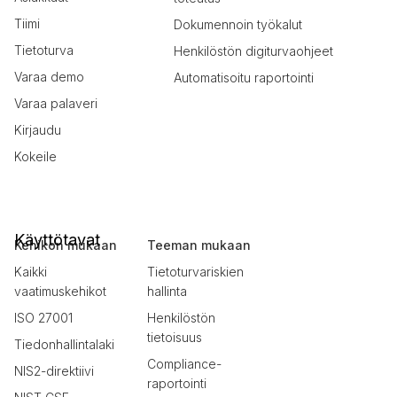
Tiimi
Dokumennoin työkalut
Tietoturva
Henkilöstön digiturvaohjeet
Varaa demo
Automatisoitu raportointi
Varaa palaveri
Kirjaudu
Kokeile
Käyttötavat
Kehikon mukaan
Teeman mukaan
Kaikki
Tietoturvariskien
vaatimuskehikot
hallinta
ISO 27001
Henkilöstön
tietoisuus
Tiedonhallintalaki
Compliance-
NIS2-direktiivi
raportointi